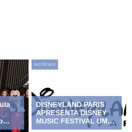
NOTÍCIAS
ula
DISNEYLAND PARIS
APRESENTA DISNEY
o
MUSIC FESTIVAL UMA
ckey
EXPERIÊNCIA