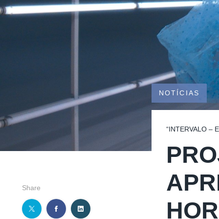
NOTÍCIAS
“INTERVALO – 
PRO
APR
Share
HOR