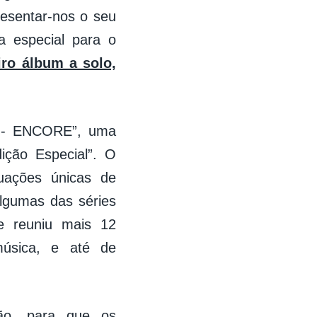
resentar-nos o seu
 especial para o
iro álbum a solo,
.
O - ENCORE”, uma
dição Especial”. O
tuações únicas de
algumas das séries
e reuniu mais 12
música, e até de
ão, para que os