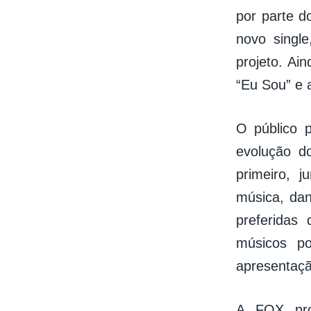
por parte d
novo singl
projeto. Ai
“Eu Sou” e 
O público 
evolução do
primeiro, 
música, dan
preferidas
músicos p
apresentaçã
A FOX pro