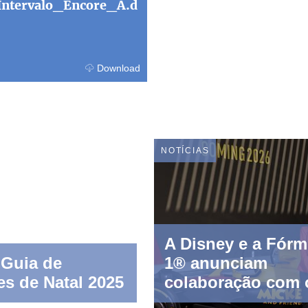
ntervalo_Encore_A.d
Download
NOTÍCIAS
A Disney e a Fórm
 Guia de
1® anunciam
es de Natal 2025
colaboração com 
lançamento de Mi