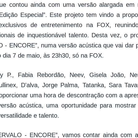
 que contou ainda com uma versão alargada em
 Edição Especial”. Este projeto tem vindo a pro
 exclusivos de entretenimento na FOX, reunin
ionais de inquestionável talento. Desta vez, o pr
 - ENCORE”, numa versão acústica que vai dar p
o dia 7 de maio, às 23h30, só na FOX.
y P., Fabia Rebordão, Neev, Gisela João, Nen
ullinex, D'alva, Jorge Palma, Tatanka, Sara Tav
oporcionar uma hora de descontração com a apre
ersão acústica, uma oportunidade para mostrar
ersatilidade e talento.
ERVALO - ENCORE”, vamos contar ainda com a