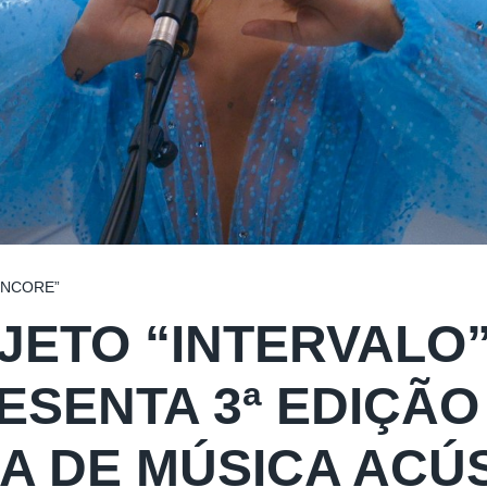
ENCORE”
JETO “INTERVALO”
ESENTA 3ª EDIÇÃ
A DE MÚSICA ACÚ