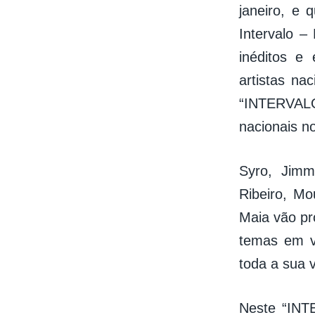
janeiro, e
Intervalo –
inéditos e
artistas nac
“INTERVALO
nacionais n
Syro, Jimm
Ribeiro, Mo
Maia vão pr
temas em v
toda a sua v
Neste “INT