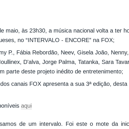
de maio, às 23h30, a música nacional volta a ter
gueses, no “INTERVALO - ENCORE” na FOX;
my P., Fábia Rebordão, Neev, Gisela João, Nenny,
Moullinex, D'alva, Jorge Palma, Tatanka, Sara Tava
m parte deste projeto inédito de entretenimento;
 dos canais FOX apresenta a sua 3ª edição, dest
poníveis
aqui
samos de um intervalo. Foi este o mote da inic