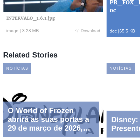
PR_FOX_I
oc
INTERVALO_1.6.1.jpg
image
|
3.28 MB
Download
doc
|
65.5 KB
Related Stories
NOTÍCIAS
NOTÍCIAS
O World of Frozen
abrirá as suas portas a
Disney:
29 de março de 2026,
Present
no Disney Adventure