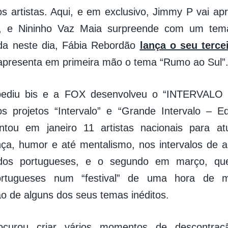
os artistas. Aqui, e em exclusivo, Jimmy P vai ap
e, e Nininho Vaz Maia surpreende com um tema
nda neste dia, Fábia Rebordão
lança o seu terce
apresenta em primeira mão o tema “Rumo ao Sul”
pediu bis e a FOX desenvolveu o “INTERVAL
s projetos “Intervalo” e “Grande Intervalo – E
juntou em janeiro 11 artistas nacionais para a
ça, humor e até mentalismo, nos intervalos de 
 dos portugueses, e o segundo em março, qu
ortugueses num “festival” de uma hora de 
o de alguns dos seus temas inéditos.
curou criar vários momentos de descontraç