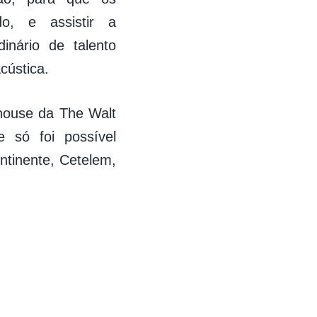
do, e assistir a
inário de talento
cústica.
n-house da The Walt
 só foi possível
ntinente, Cetelem,