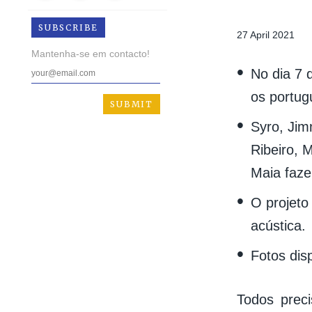
SUBSCRIBE
27 April 2021
Mantenha-se em contacto!
No dia 7 
os portu
Syro, Jim
Ribeiro, 
Maia faze
O projeto
acústica.
Fotos dis
Todos preci