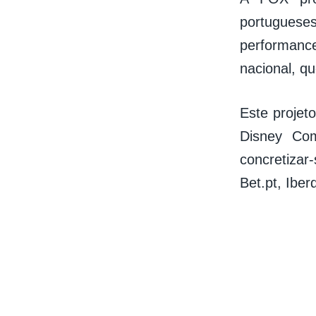
portugues
performanc
nacional, q
Este projeto
Disney Com
concretizar
Bet.pt, Ibe