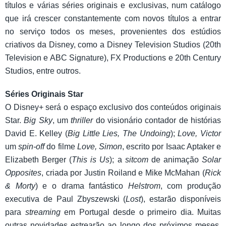
títulos e várias séries originais e exclusivas, num catálogo
que irá crescer constantemente com novos títulos a entrar
no serviço todos os meses, provenientes dos estúdios
criativos da Disney, como a Disney Television Studios (20th
Television e ABC Signature), FX Productions e 20th Century
Studios, entre outros.
Séries Originais Star
O Disney+ será o espaço exclusivo dos conteúdos originais
Star.
Big Sky
, um
thriller
do visionário contador de histórias
David E. Kelley (
Big Little Lies, The Undoing
);
Love, Victor
um
spin-off
do filme
Love, Simon
, escrito por Isaac Aptaker e
Elizabeth Berger (
This is Us
); a
sitcom
de animação
Solar
Opposites
, criada por Justin Roiland e Mike McMahan (
Rick
& Morty
) e o drama fantástico
Helstrom
, com produção
executiva de Paul Zbyszewski (
Lost
), estarão disponíveis
para
streaming
em Portugal desde o primeiro dia. Muitas
outras novidades estrearão ao longo dos próximos meses,