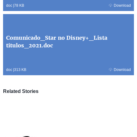
doc
|
78 KB
Download
Comunicado_Star no Disney+_Lista
titulos_2021.doc
doc
|
313 KB
Download
Related Stories