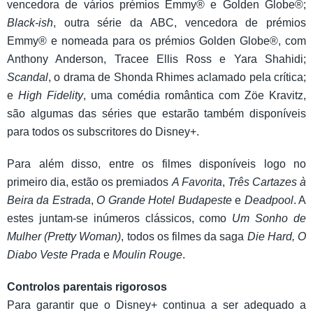
vencedora de vários prémios Emmy® e Golden Globe®;
Black-ish
, outra série da ABC, vencedora de prémios
Emmy® e nomeada para os prémios Golden Globe®, com
Anthony Anderson, Tracee Ellis Ross e Yara Shahidi;
Scandal
, o drama de Shonda Rhimes aclamado pela crítica;
e
High Fidelity
, uma comédia romântica com Zöe Kravitz,
são algumas das séries que estarão também disponíveis
para todos os subscritores do Disney+.
Para além disso, entre os filmes disponíveis logo no
primeiro dia, estão os premiados
A Favorita
,
Três Cartazes à
Beira da Estrada
,
O Grande Hotel Budapeste
e
Deadpool
. A
estes juntam-se inúmeros clássicos, como
Um Sonho de
Mulher (Pretty Woman)
, todos os filmes da saga
Die Hard, O
Diabo Veste Prada
e
Moulin Rouge
.
Controlos parentais rigorosos
Para garantir que o Disney+ continua a ser adequado a