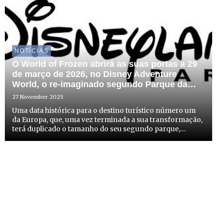
NOTÍCIAS
O World of Frozen abrirá as suas portas a 29
de março de 2026, no Disney Adventure
World, o re-imaginado segundo Parque da
Disneyland® Paris
27 November 2025
Uma data histórica para o destino turístico número um
da Europa, que, uma vez terminada a sua transformação,
terá duplicado o tamanho do seu segundo parque,
oferecendo experiências que desafiam os limites da
imaginação.