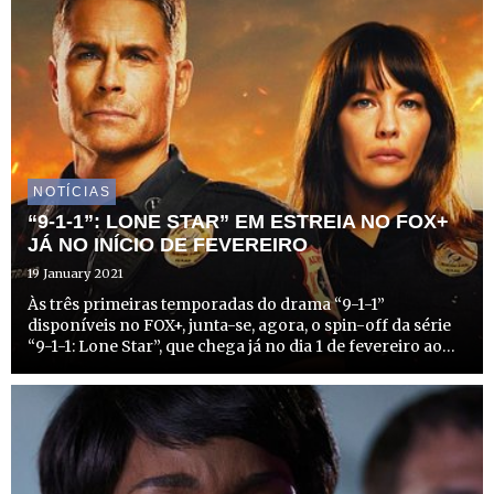
NOTÍCIAS
“9-1-1”: LONE STAR” EM ESTREIA NO FOX+
JÁ NO INÍCIO DE FEVEREIRO
19 January 2021
Às três primeiras temporadas do drama “9-1-1”
disponíveis no FOX+, junta-se, agora, o spin-off da série
“9-1-1: Lone Star”, que chega já no dia 1 de fevereiro ao
catálogo on demand. A nova estreia vem apresentar mais
uma equipa de primeiros socorros, focando-se na
histór...