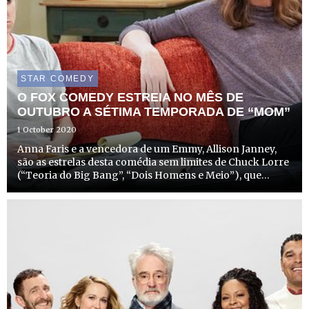
STAR COMEDY
O FOX COMEDY ESTREIA NO MÊS DE
OUTUBRO A SÉTIMA TEMPORADA DE “MOM”
1 October 2020
Anna Faris e a vencedora de um Emmy, Allison Janney,
são as estrelas desta comédia sem limites de Chuck Lorre
(“Teoria do Big Bang”, “Dois Homens e Meio”), que
estreia a sua 7.ª temporada no dia 12 de outubro, às 23h25,
no FOX Comedy.