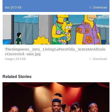
doc
|
573 KB
Download
TheSimpsons_3103_LivingLaPuraVida_Sc1038AvidColo
rCorrected-min.jpg
image
|
513 KB
Download
Related Stories