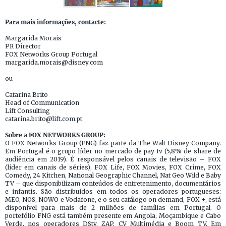
Para mais informações, contacte:
Margarida Morais
PR Director
FOX Networks Group Portugal
margarida.morais@disney.com
ou
Catarina Brito
Head of Communication
Lift Consulting
catarina.brito@lift.com.pt
Sobre a FOX NETWORKS GROUP:
O FOX Networks Group (FNG) faz parte da The Walt Disney Company.
Em Portugal é o grupo líder no mercado de pay tv (5,8% de share de
audiência em 2019). É responsável pelos canais de televisão – FOX
(líder em canais de séries), FOX Life, FOX Movies, FOX Crime, FOX
Comedy, 24 Kitchen, National Geographic Channel, Nat Geo Wild e Baby
TV – que disponibilizam conteúdos de entretenimento, documentários
e infantis. São distribuídos em todos os operadores portugueses:
MEO, NOS, NOWO e Vodafone, e o seu catálogo on demand, FOX +, está
disponível para mais de 2 milhões de famílias em Portugal. O
portefólio FNG está também presente em Angola, Moçambique e Cabo
Verde, nos operadores DStv, ZAP, CV Multimédia e Boom TV. Em