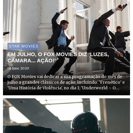
STAR MOVIES
EM JULHO, O FOX MOVIES DIZ ‘LUZES,
CÂMARA... AÇÃO!’
18 June 2020
O FOX Movies vai dedicar a sua programação do mês de
julho a grandes clássicos de ação, incluindo: ‘Frenético’ e
‘Uma História de Violência’, no dia 1; ‘Underworld – O
Submundo’, no dia 4; ‘A Rapariga do Capuz Vermelho’ e
‘Underworld: Evolução’, no dia 5; ‘Green Lantern ...