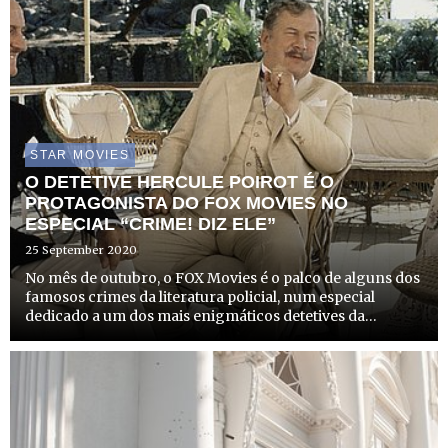
STAR MOVIES
O DETETIVE HERCULE POIROT É O
PROTAGONISTA DO FOX MOVIES NO
ESPECIAL “CRIME! DIZ ELE”
25 September 2020
No mês de outubro, o FOX Movies é o palco de alguns dos
famosos crimes da literatura policial, num especial
dedicado a um dos mais enigmáticos detetives da
história, o detetive belga Hercule Poirot, protagonista
nos romances policiais de Agatha Christie.