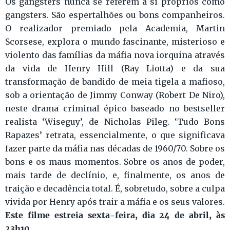
Os gangsters nunca se referem a si próprios como
gangsters. São espertalhões ou bons companheiros.
O realizador premiado pela Academia, Martin
Scorsese, explora o mundo fascinante, misterioso e
violento das famílias da máfia nova iorquina através
da vida de Henry Hill (Ray Liotta) e da sua
transformação de bandido de meia tigela a mafioso,
sob a orientação de Jimmy Conway (Robert De Niro),
neste drama criminal épico baseado no bestseller
realista ‘Wiseguy’, de Nicholas Pileg. ‘Tudo Bons
Rapazes’ retrata, essencialmente, o que significava
fazer parte da máfia nas décadas de 1960/70. Sobre os
bons e os maus momentos. Sobre os anos de poder,
mais tarde de declínio, e, finalmente, os anos de
traição e decadência total. É, sobretudo, sobre a culpa
vivida por Henry após trair a máfia e os seus valores.
Este filme estreia sexta-feira, dia 24 de abril, às
23h10.