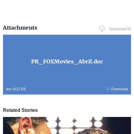
Attachments
Download All
PR_FOXMovies_Abril.doc
doc
|
422 KB
Download
Related Stories