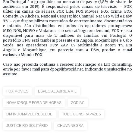
Em Portugal é o grupo líder no mercado de pay tv (5,8% de share de
audiência em 2019). É responsável pelos canais de televisão – FOX
(líder em canais de séries), FOX Life, FOX Movies, FOX Crime, FOX
Comedy, 24 Kitchen, National Geographic Channel, Nat Geo Wild e Baby
TV – que disponibilizam conteúdos de entretenimento, documentários
e infantis. São distribuídos em todos os operadores portugueses:
MEO, NOS, NOWO e Vodafone, e o seu catálogo on demand, FOX +, está
disponível para mais de 2 milhões de famílias em Portugal. O
portefólio FNG está também presente em Angola, Moçambique e Cabo
Verde, nos operadores DStv, ZAP, CV Multimédia e Boom TV. Em
Angola e Moçambique, em parceria com a DStv, produz o canal
exclusivo Mundo FOX.
Caso não pretenda continua a receber informação da Lift Consulting,
envie por favor mail para dpo@liftworld.net, indicando unsubscribe no
assunto.
FOX MOVIES
ESPECIAL ABRIL A MIL
NOVA IORQUE FORA DE HORAS
ZODIAC
UM INDOMÁVEL REBELDE
TUDO BONS RAPAZES
JUSTICEIRO SOLITÁRIO
CHUVA NEGRA