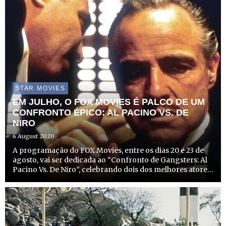
STAR MOVIES
EM JULHO, O FOX MOVIES É PALCO DE UM
CONFRONTO ÉPICO: AL PACINO VS. DE
NIRO
6 August 2020
A programação do FOX Movies, entre os dias 20 e 23 de
agosto, vai ser dedicada ao “Confronto de Gangsters: Al
Pacino Vs. De Niro”, celebrando dois dos melhores atores
de cinema de sempre.