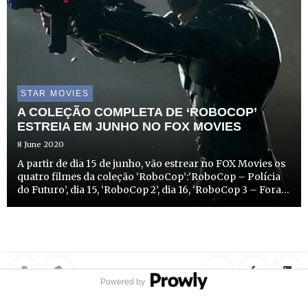
STAR MOVIES
A COLEÇÃO COMPLETA DE ‘ROBOCOP’
ESTREIA EM JUNHO NO FOX MOVIES
8 June 2020
A partir de dia 15 de junho, vão estrear no FOX Movies os
quatro filmes da coleção ‘RoboCop’:‘RoboCop – Polícia
do Futuro’, dia 15, ‘RoboCop 2’, dia 16, ‘RoboCop 3 – Fora
da Lei’, dia 17 e ‘RoboCop’ (2014), dia 28 de junho, todos a
partir das 21h15.
Powered by
Privacy Policy