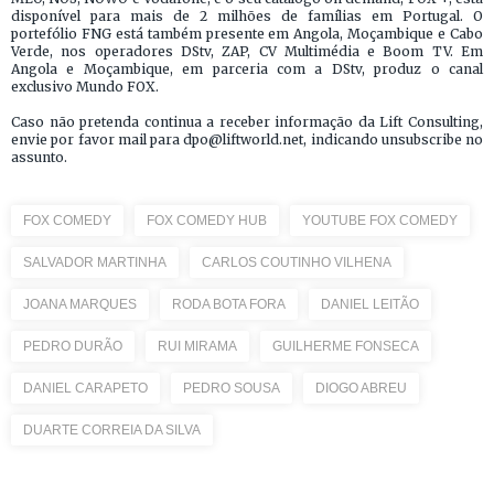
disponível para mais de 2 milhões de famílias em Portugal. O
portefólio FNG está também presente em Angola, Moçambique e Cabo
Verde, nos operadores DStv, ZAP, CV Multimédia e Boom TV. Em
Angola e Moçambique, em parceria com a DStv, produz o canal
exclusivo Mundo FOX.
Caso não pretenda continua a receber informação da Lift Consulting,
envie por favor mail para dpo@liftworld.net, indicando unsubscribe no
assunto.
FOX COMEDY
FOX COMEDY HUB
YOUTUBE FOX COMEDY
SALVADOR MARTINHA
CARLOS COUTINHO VILHENA
JOANA MARQUES
RODA BOTA FORA
DANIEL LEITÃO
PEDRO DURÃO
RUI MIRAMA
GUILHERME FONSECA
DANIEL CARAPETO
PEDRO SOUSA
DIOGO ABREU
DUARTE CORREIA DA SILVA