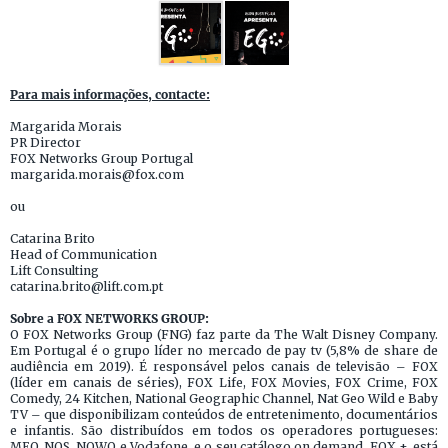
Para mais informações, contacte:
Margarida Morais
PR Director
FOX Networks Group Portugal
margarida.morais@fox.com
ou
Catarina Brito
Head of Communication
Lift Consulting
catarina.brito@lift.com.pt
Sobre a FOX NETWORKS GROUP:
O FOX Networks Group (FNG) faz parte da The Walt Disney Company.
Em Portugal é o grupo líder no mercado de pay tv (5,8% de share de
audiência em 2019). É responsável pelos canais de televisão – FOX
(líder em canais de séries), FOX Life, FOX Movies, FOX Crime, FOX
Comedy, 24 Kitchen, National Geographic Channel, Nat Geo Wild e Baby
TV – que disponibilizam conteúdos de entretenimento, documentários
e infantis. São distribuídos em todos os operadores portugueses:
MEO, NOS, NOWO e Vodafone, e o seu catálogo on demand, FOX +, está