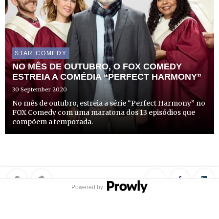
STAR COMEDY
NO MÊS DE OUTUBRO, O FOX COMEDY
ESTREIA A COMÉDIA “PERFECT HARMONY”
30 September 2020
No mês de outubro, estreia a série “Perfect Harmony” no
FOX Comedy com uma maratona dos 13 episódios que
compõem a temporada.
Powered by
Privacy Policy