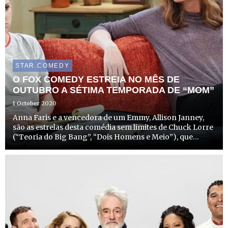
STAR COMEDY
O FOX COMEDY ESTREIA NO MÊS DE
OUTUBRO A SÉTIMA TEMPORADA DE “MOM”
1 October 2020
Anna Faris e a vencedora de um Emmy, Allison Janney,
são as estrelas desta comédia sem limites de Chuck Lorre
(“Teoria do Big Bang”, “Dois Homens e Meio”), que
estreia a sua 7.ª temporada no dia 12 de outubro, às 23h25,
no FOX Comedy.