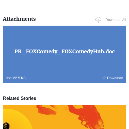
Attachments
Download All
PR_FOXComedy_FOXComedyHub.doc
doc
|
66.5 KB
Download
Related Stories