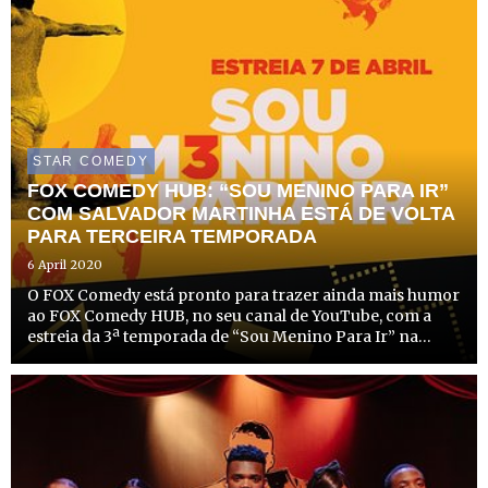
STAR COMEDY
FOX COMEDY HUB: “SOU MENINO PARA IR”
COM SALVADOR MARTINHA ESTÁ DE VOLTA
PARA TERCEIRA TEMPORADA
6 April 2020
O FOX Comedy está pronto para trazer ainda mais humor
ao FOX Comedy HUB, no seu canal de YouTube, com a
estreia da 3ª temporada de “Sou Menino Para Ir” na
próxima terça-feira, dia 7 de abril. No segundo ano de
atividade e com mais de 15.000 subscritores, o canal vai
estr...