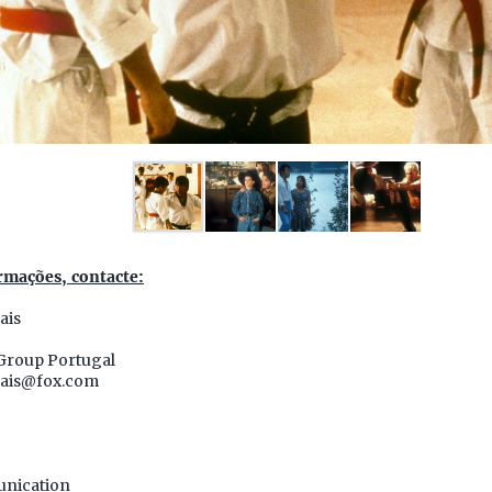
rmações, contacte:
ais
Group Portugal
ais@fox.com
nication