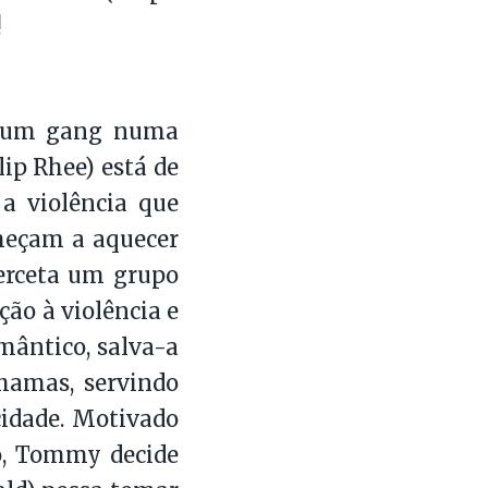
!
or um gang numa
ip Rhee) está de
a violência que
meçam a aquecer
terceta um grupo
ção à violência e
mântico, salva-a
hamas, servindo
cidade. Motivado
to, Tommy decide