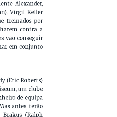
ente Alexander,
), Virgil Keller
ue treinados por
nharem contra a
es vão conseguir
lhar em conjunto
y (Eric Roberts)
liseum, um clube
nheiro de equipa
Mas antes, terão
s Brakus (Ralph