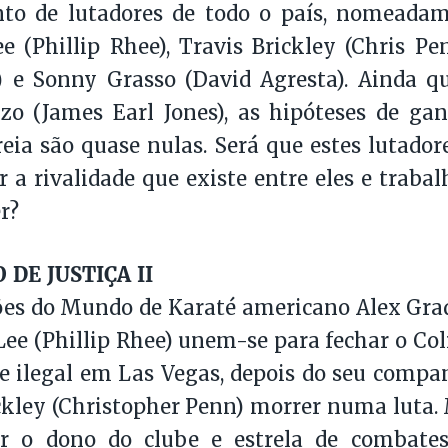
to de lutadores de todo o país, nomeadam
(Phillip Rhee), Travis Brickley (Chris Penn
) e Sonny Grasso (David Agresta). Ainda q
zo (James Earl Jones), as hipóteses de ga
eia são quase nulas. Será que estes lutador
r a rivalidade que existe entre eles e traba
r?
DE JUSTIÇA II
es do Mundo de Karaté americano Alex Grad
e (Phillip Rhee) unem-se para fechar o Co
 ilegal em Las Vegas, depois do seu compa
ckley (Christopher Penn) morrer numa luta. 
ar o dono do clube e estrela de combate