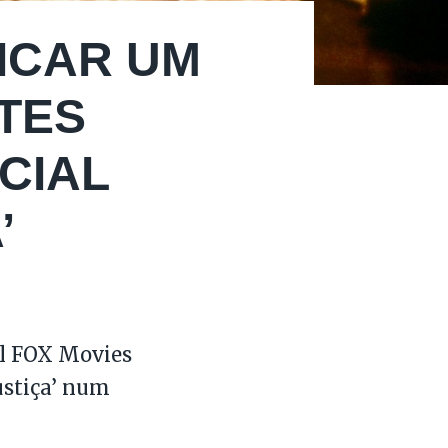
DICAR UM
TES
CIAL
’
nal FOX Movies
ustiça’ num