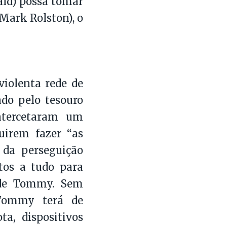
ald) possa tomar
Mark Rolston), o
iolenta rede de
ado pelo tesouro
ntercetaram um
irem fazer “as
 da perseguição
stos a tudo para
 de Tommy. Sem
Tommy terá de
ta, dispositivos