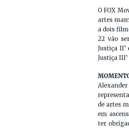
O FOX Movi
artes marci
a dois film
22 vão se
Justiça II’
Justiça III
MOMENTO 
Alexander 
represent
de artes m
em ascens
ter obriga