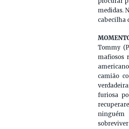
procurar p
medidas. N
cabecilha 
MOMENTO 
Tommy (Ph
mafiosos r
americano
camião co
verdadeir
furiosa po
recuperar
ninguém 
sobreviver