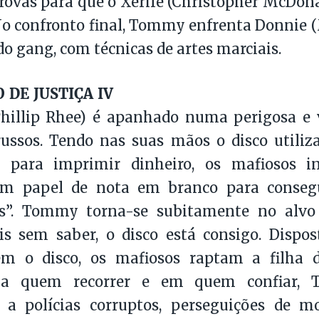
rovas para que o Xerife (Christopher McDon
o confronto final, Tommy enfrenta Donnie (
do gang, com técnicas de artes marciais.
DE JUSTIÇA IV
illip Rhee) é apanhado numa perigosa e v
ussos. Tendo nas suas mãos o disco utiliz
 para imprimir dinheiro, os mafiosos i
m papel de nota em branco para consegu
as”. Tommy torna-se subitamente no alvo
is sem saber, o disco está consigo. Dispo
em o disco, os mafiosos raptam a filha
a quem recorrer e em quem confiar, 
 a polícias corruptos, perseguições de mo