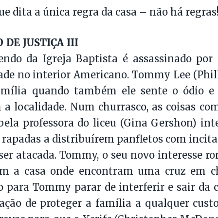
ue dita a única regra da casa – não há regras
DE JUSTIÇA III
ndo da Igreja Baptista é assassinado p
ade no interior Americano. Tommy Lee (Phill
família quando também ele sente o ódio e 
a localidade. Num churrasco, as coisas co
ela professora do liceu (Gina Gershon) in
 rapadas a distribuírem panfletos com incita
ser atacada. Tommy, o seu novo interesse ro
am a casa onde encontram uma cruz em c
 para Tommy parar de interferir e sair da 
ação de proteger a família a qualquer cus