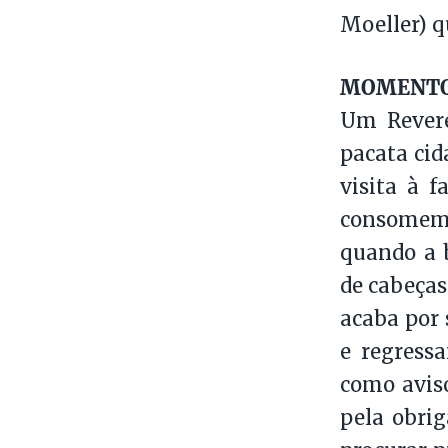
Moeller) q
MOMENTO 
Um Revere
pacata cid
visita à 
consomem 
quando a b
de cabeças
acaba por 
e regress
como aviso
pela obrig