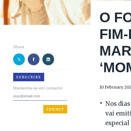
O F
FIM
MAR
Share
‘MO
SUBSCRIBE
10 February 20
Mantenha-se em contacto!
Nos dias 
vai emit
especial