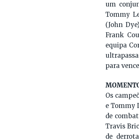
um conjun
Tommy Lee 
(John Dye
Frank Cou
equipa Cor
ultrapassa
para vence
MOMENTO 
Os campeõ
e Tommy Le
de combate
Travis Bri
de derrot