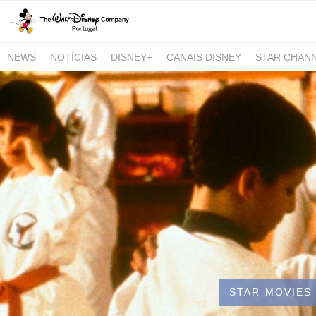
NEWS
NOTÍCIAS
DISNEY+
CANAIS DISNEY
STAR CHAN
NATIONAL GEOGRAPHIC AND NATIONAL GEOGRAPHIC WILD
STAR MOVIES