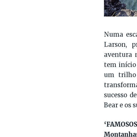
Numa esca
Larson, p
aventura 
tem início
um trilho
transform
sucesso de
Bear e os 
‘FAMOSOS
Montanhas