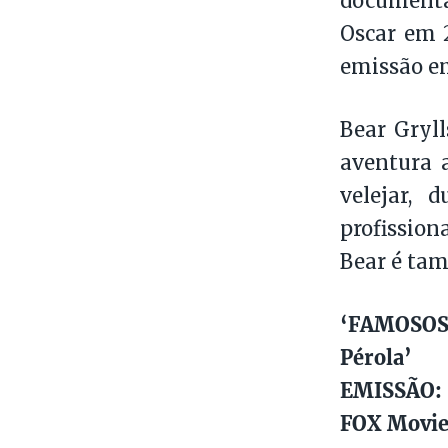
documentá
Oscar em 2
emissão e
Bear Gryl
aventura a
velejar, 
profission
Bear é tam
‘FAMOSOS
Pérola’
EMISSÃO: 
FOX Movie