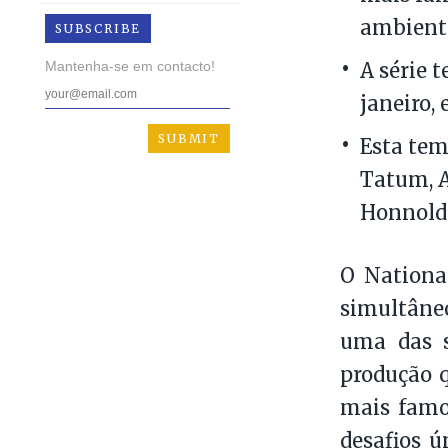
ambiente
SUBSCRIBE
Mantenha-se em contacto!
A série 
janeiro,
Esta tem
Tatum, A
Honnold
O Nationa
simultâne
uma das s
produção q
mais famo
desafios ú