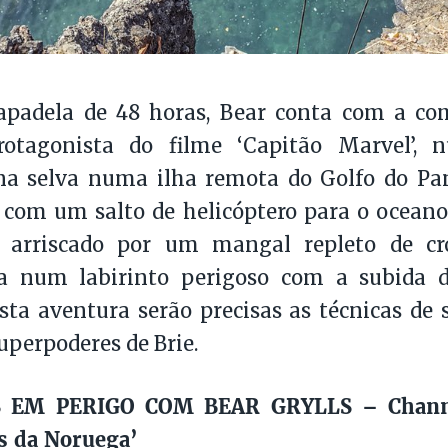
padela de 48 horas, Bear conta com a co
rotagonista do filme ‘Capitão Marvel’, 
na selva numa ilha remota do Golfo do P
 com um salto de helicóptero para o oceano
 arriscado por um mangal repleto de cr
a num labirinto perigoso com a subida 
sta aventura serão precisas as técnicas de 
superpoderes de Brie.
 EM PERIGO COM BEAR GRYLLS – Chann
 da Noruega’