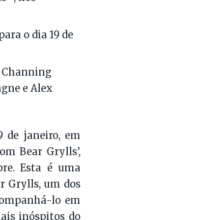
ara o dia 19 de
, Channing
gne e Alex
9 de janeiro, em
m Bear Grylls’,
pre. Esta é uma
r Grylls, um dos
acompanhá-lo em
ais inóspitos do