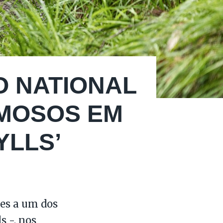
O NATIONAL
MOSOS EM
YLLS’
des a um dos
s -, nos