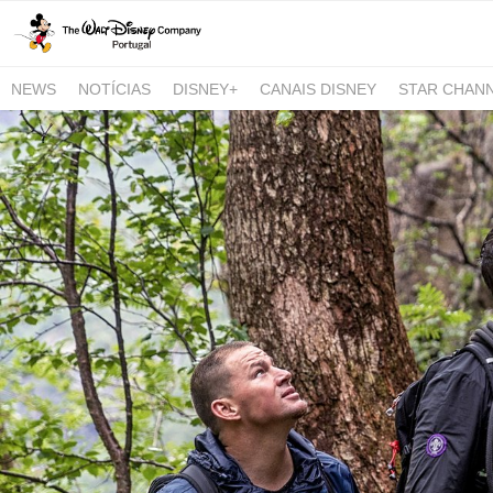
NEWS
NOTÍCIAS
DISNEY+
CANAIS DISNEY
STAR CHAN
NATIONAL GEOGRAPHIC AND NATIONAL GEOGRAPHIC WILD