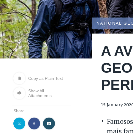
NATIONAL GE
A A
GEO
Copy as Plain Text
PER
Show All
Attachments
15 January 202
Share
Famosos 
mais fam