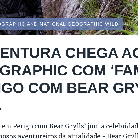
OGRAPHIC AND NATIONAL GEOGRAPHIC WILD
VENTURA CHEGA A
GRAPHIC COM ‘FA
IGO COM BEAR GR
0
em Perigo com Bear Grylls’ junta celebrida
osos aventureiros da atualidade - Bear Gryll