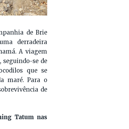
mpanhia de Brie
numa derradeira
anamá. A viagem
, seguindo-se de
ocodilos que se
da maré. Para o
sobrevivência de
ing Tatum nas