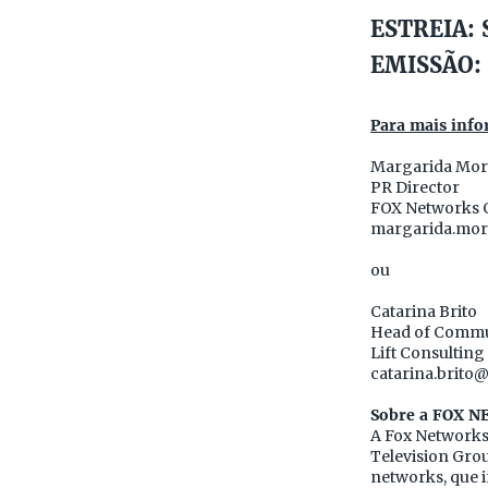
ESTREIA: S
EMISSÃO: 
Para mais info
Margarida Mor
PR Director
FOX Networks 
margarida.mor
ou
Catarina Brito
Head of Commu
Lift Consulting
catarina.brito@
Sobre a FOX 
A Fox Networks
Television Grou
networks, que i