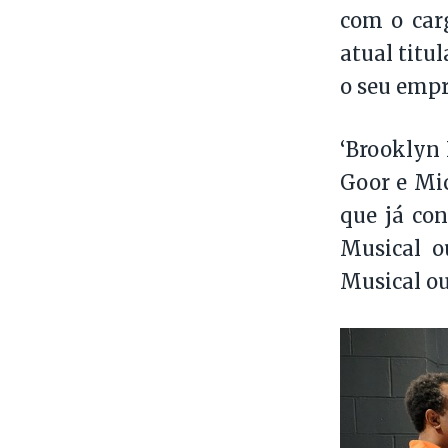
com o carg
atual titu
o seu empr
‘Brooklyn
Goor e Mic
que já con
Musical o
Musical ou