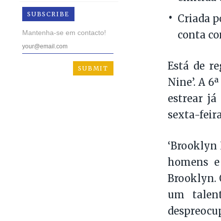
SUBSCRIBE
Criada p
Mantenha-se em contacto!
conta co
Está de r
Nine’. A 6
estrear já
sexta-feira
‘Brooklyn 
homens e 
Brooklyn. 
um talent
despreocu