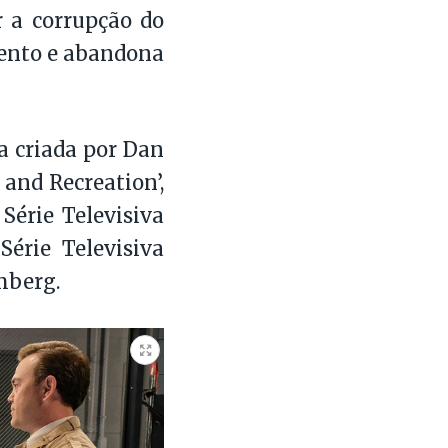
r a corrupção do
alento e abandona
a criada por Dan
and Recreation’,
Série Televisiva
érie Televisiva
mberg.