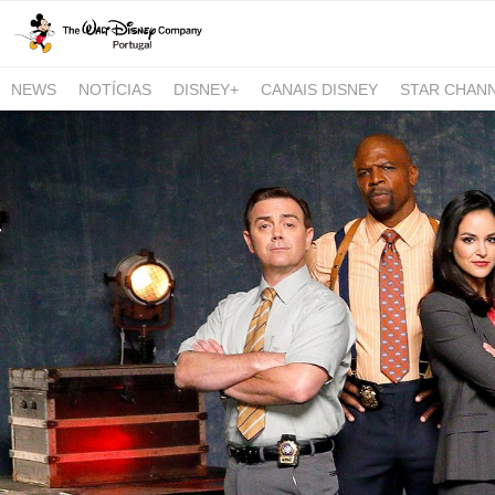
NEWS
NOTÍCIAS
DISNEY+
CANAIS DISNEY
STAR CHAN
NATIONAL GEOGRAPHIC AND NATIONAL GEOGRAPHIC WILD