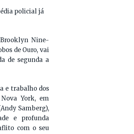
dia policial já
‘Brooklyn Nine-
obos de Ouro, vai
ida de segunda a
a e trabalho dos
 Nova York, em
 (Andy Samberg),
ade e profunda
flito com o seu