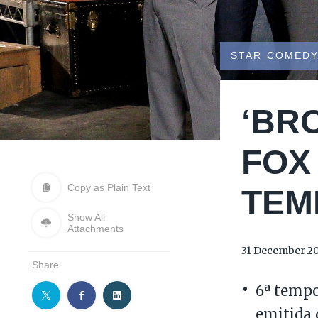
STAR COMED
‘BR
FOX
Copy as Plain Text
TEM
Show All
Attachments
31 December 2
Share
6ª tempo
emitida 