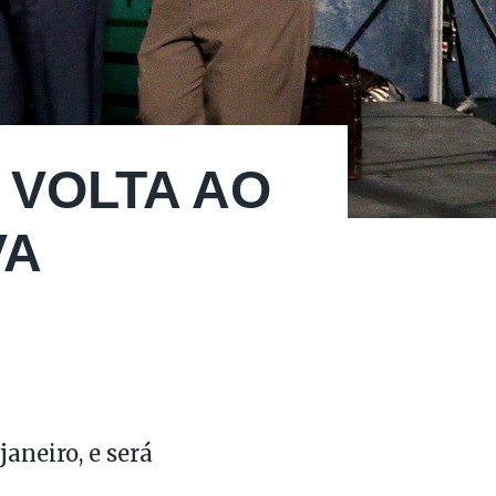
 VOLTA AO
VA
aneiro, e será