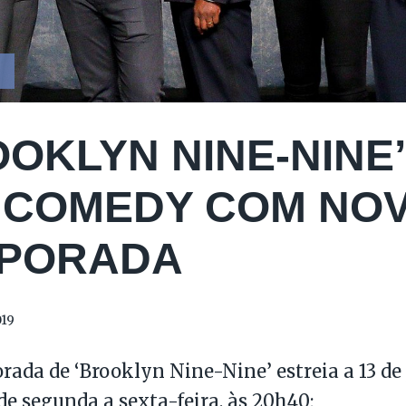
Y
OOKLYN NINE-NINE’
 COMEDY COM NO
PORADA
019
rada de ‘Brooklyn Nine-Nine’ estreia a 13 de j
de segunda a sexta-feira, às 20h40;