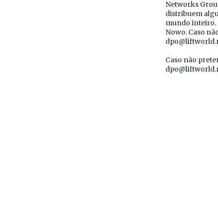
Networks Group
distribuem alg
mundo inteiro.
Nowo. Caso não 
dpo@liftworld.
Caso não preten
dpo@liftworld.