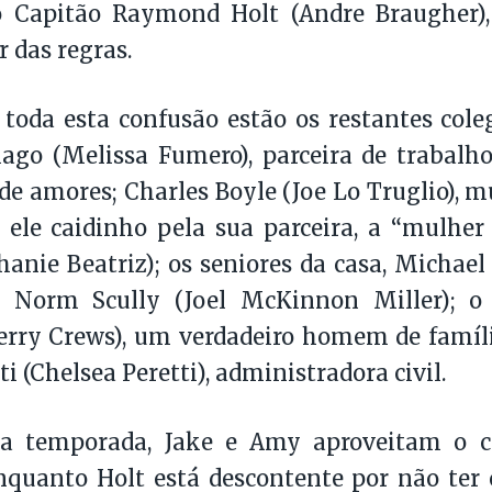
 o Capitão Raymond Holt (Andre Braugher),
r das regras.
 toda esta confusão estão os restantes cole
ago (Melissa Fumero), parceira de trabalh
 de amores; Charles Boyle (Joe Lo Truglio), 
ele caidinho pela sua parceira, a “mulher
hanie Beatriz); os seniores da casa, Michael
e Norm Scully (Joel McKinnon Miller); o
Terry Crews), um verdadeiro homem de família
i (Chelsea Peretti), administradora civil.
a temporada, Jake e Amy aproveitam o c
nquanto Holt está descontente por não ter 