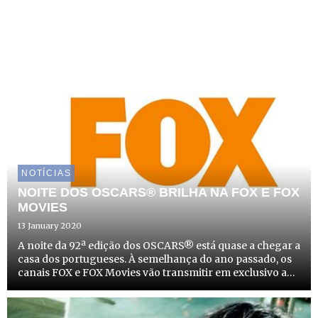
NOTÍCIAS
NOITE DOS OSCARS® BRILHA NA FOX E FOX
MOVIES
13 January 2020
A noite da 92ª edição dos OSCARS® está quase a chegar a
casa dos portugueses. À semelhança do ano passado, os
canais FOX e FOX Movies vão transmitir em exclusivo a
cerimónia organizada pela Academia de Artes e Ciências
Cinematográficas, onde serão premiados os melhores t...