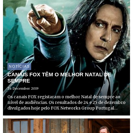
NOTÍCIAS
CANAIS FOX TÊM O MELHOR NATAL DE
SEMPRE
26 December 2019
Os canais FOX registaram o melhor Natal de sempre ao
nível de audiências. Os resultados de 24 e 25 de dezembro
divulgados hoje pelo FOX Networks Group Portugal
(FNG) voltam a reforçar a posição do grupo enquanto
líder em share de audiência, com a FOX a registar os
melhor...