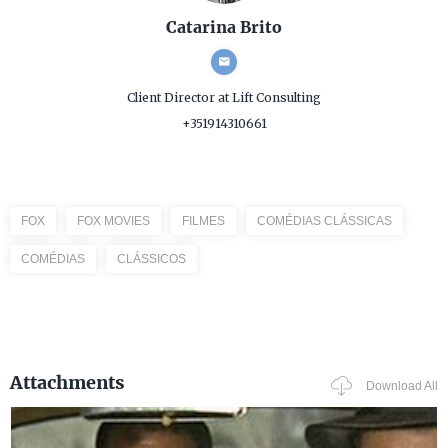
Catarina Brito
Client Director
at Lift Consulting
+351914310661
FOX
FOX MOVIES
FILMES
COMÉDIAS CLÁSSICAS
COMÉDIAS
CLÁSSICOS
Attachments
Download All