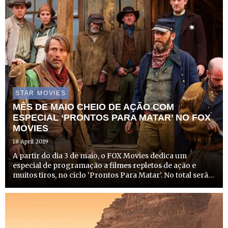
STAR MOVIES
MÊS DE MAIO CHEIO DE AÇÃO COM
ESPECIAL ‘PRONTOS PARA MATAR’ NO FOX
MOVIES
18 April 2019
A partir do dia 3 de maio, o FOX Movies dedica um
especial de programação a filmes repletos de ação e
muitos tiros, no ciclo ‘Prontos Para Matar’. No total serão
exibidos 20 filmes ao longo do mês de maio, que irão
tornar os serões de sexta, sábado e domingo num
verdadei...