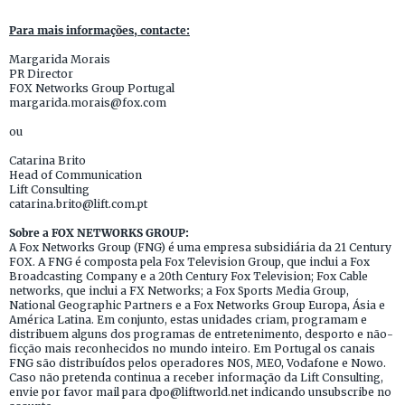
Para mais informações, contacte:
Margarida Morais
PR Director
FOX Networks Group Portugal
margarida.morais@fox.com
ou
Catarina Brito
Head of Communication
Lift Consulting
catarina.brito@lift.com.pt
Sobre a FOX NETWORKS GROUP:
A Fox Networks Group (FNG) é uma empresa subsidiária da 21 Century
FOX. A FNG é composta pela Fox Television Group, que inclui a Fox
Broadcasting Company e a 20th Century Fox Television; Fox Cable
networks, que inclui a FX Networks; a Fox Sports Media Group,
National Geographic Partners e a Fox Networks Group Europa, Ásia e
América Latina. Em conjunto, estas unidades criam, programam e
distribuem alguns dos programas de entretenimento, desporto e não-
ficção mais reconhecidos no mundo inteiro. Em Portugal os canais
FNG são distribuídos pelos operadores NOS, MEO, Vodafone e Nowo.
Caso não pretenda continua a receber informação da Lift Consulting,
envie por favor mail para dpo@liftworld.net indicando unsubscribe no