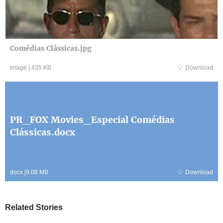
Comédias Clássicas.jpg
image
|
435 KB
Download
PR_FOX Movies_Especial Comédias
Clássicas.docx
docx
|
9.08 MB
Download
Related Stories