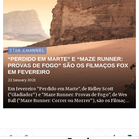
STAR CHANNEL
“PERDIDO EM MARTE” E “MAZE RUNNER:
PROVAS DE FOGO” SÃO OS FILMAÇOS FOX
EM FEVEREIRO
22 January 2021
Em fevereiro “Perdido em Marte”, de Ridley Scott
(“Gladiador”) e “Maze Runner: Provas de Fogo”, de Wes
Ball (“Maze Runner: Correr ou Morrer”), são os Filmaços
FOX. Estes dois filmes acompanham as aventuras
entusiasmantes de Mark Watney (Matt Damon) em Marte
e de Thomas (...