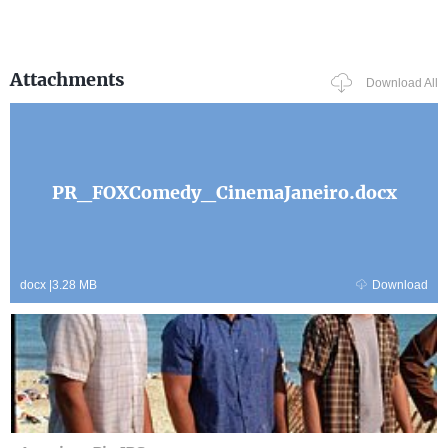
Attachments
Download All
PR_FOXComedy_CinemaJaneiro.docx
docx
|
3.28 MB
Download