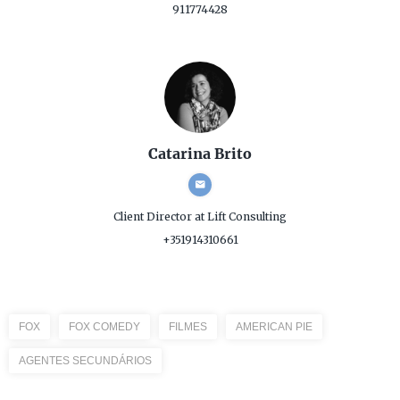
911774428
Catarina Brito
Client Director
at Lift Consulting
+351914310661
FOX
FOX COMEDY
FILMES
AMERICAN PIE
AGENTES SECUNDÁRIOS