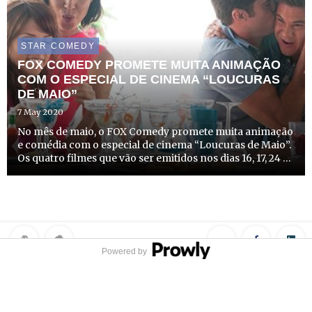
STAR COMEDY
FOX COMEDY PROMETE MUITA ANIMAÇÃO
COM O ESPECIAL DE CINEMA “LOUCURAS
DE MAIO”
7 May 2020
No mês de maio, o FOX Comedy promete muita animação
e comédia com o especial de cinema “Loucuras de Maio”.
Os quatro filmes que vão ser emitidos nos dias 16, 17, 24 e
30 de maio às 23h00, prometem muitas histórias repletas
de loucura que vão gerar muitas gargalhadas.
Powered by
Privacy Policy