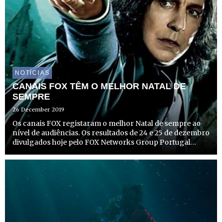
NOTÍCIAS
CANAIS FOX TÊM O MELHOR NATAL DE
SEMPRE
26 December 2019
Os canais FOX registaram o melhor Natal de sempre ao
nível de audiências. Os resultados de 24 e 25 de dezembro
divulgados hoje pelo FOX Networks Group Portugal
(FNG) voltam a reforçar a posição do grupo enquanto
líder em share de audiência, com a FOX a registar os
melhor...