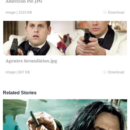
American Pie.JPG
image
|
1010 KB
Download
Agentes Secundários.jpg
image
|
807 KB
Download
Related Stories