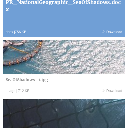
PR_NationalGeographic_SeaOfShadows.doc
x
docx
|
756 KB
Download
SeaOfShadows_1.jpg
image
|
712 KB
Download