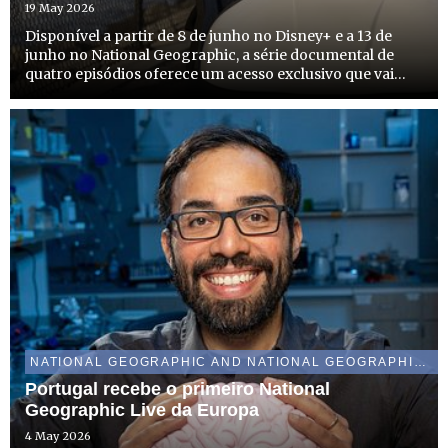
POROWSKI, NO MÊS DE JUNHO
19 May 2026
Disponível a partir de 8 de junho no Disney+ e a 13 de
junho no National Geographic, a série documental de
quatro episódios oferece um acesso exclusivo que vai
muito além dos guias turísticos, explorando a Cidade do
México, Paris, Londres e Nova Iorque
NATIONAL GEOGRAPHIC AND NATIONAL GEOGRAPHIC WILD
Portugal recebe o primeiro National
Geographic Live da Europa
4 May 2026