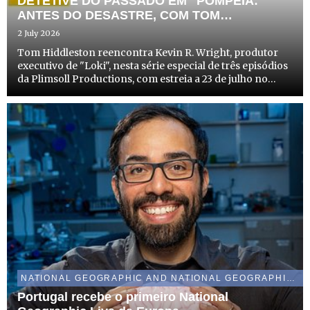
DETETIVE DO PASSADO EM "POMPEIA:
ANTES DO DESASTRE, COM TOM
HIDDLESTON" A INOVADORA INVESTIGAÇÃO
2 July 2026
DA NATIONAL GEOGRAPHIC SOBRE AS
Tom Hiddleston reencontra Kevin R. Wright, produtor
ÚLTIMAS HORAS DA CIDADE
executivo de "Loki", nesta série especial de três episódios
da Plimsoll Productions, com estreia a 23 de julho no
Disney+ e a 27 de julho no canal National Geographic
NATIONAL GEOGRAPHIC AND NATIONAL GEOGRAPHIC WILD
Portugal recebe o primeiro National