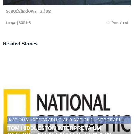
SeaOfShadows_2.jpg
image
|
355 KB
Download
Related Stories
NATIONAL GEOGRAPHIC AND NATIONAL GEOGRAPHIC WILD
TOM HIDDLESTON INTERPRETA UM