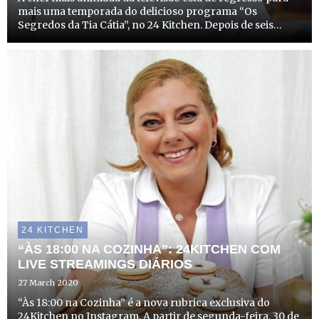
mais uma temporada do delicioso programa “Os
Segredos da Tia Cátia”, no 24 Kitchen. Depois de seis
temporadas e muitas receitas saborosas, Cátia Goarmon,
mais conhecida pelos portugueses como Tia Cátia, traz
novas re...
24 KITCHEN
“ÀS 18:00 NA COZINHA”: 24KITCHEN COM
LIVE STREAMINGS DIÁRIOS
27 March 2020
“Às 18:00 na Cozinha” é a nova rubrica exclusiva do
24Kitchen no Instagram. A partir de segunda-feira, 30 de