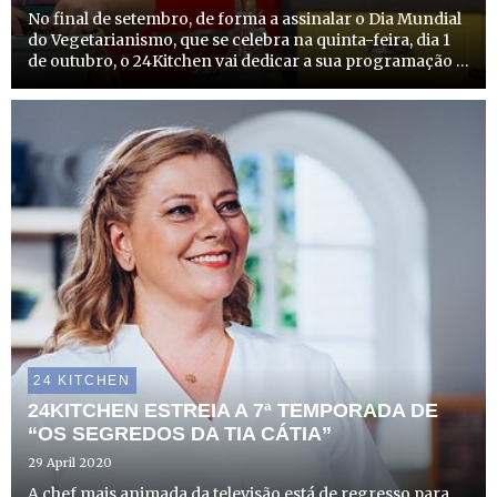
No final de setembro, de forma a assinalar o Dia Mundial
do Vegetarianismo, que se celebra na quinta-feira, dia 1
de outubro, o 24Kitchen vai dedicar a sua programação a
esta temática.
24 KITCHEN
24KITCHEN ESTREIA A 7ª TEMPORADA DE
“OS SEGREDOS DA TIA CÁTIA”
29 April 2020
A chef mais animada da televisão está de regresso para