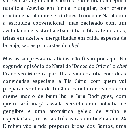
vai recriar alguns dos sabores tradicionais da época
natalícia. Azevias em forma triangular, com creme
macio de batata-doce e pinhões, tronco de Natal com
a estrutura convencional, mas recheado com um
aveludado de castanha e baunilha, e fitas alentejanas,
fritas em azeite e mergulhadas em calda espessa de
laranja, são as propostas do
chef
.
Mas as surpresas natalícias não ficam por aqui. No
segundo episódio de Natal de ‘Doces do Ofício’, o
chef
Francisco Moreira partilha a sua cozinha com duas
convidadas especiais: a Tia Cátia, com quem vai
preparar sonhos de limão e canela recheados com
creme macio de baunilha; e Iara Rodrigues, com
quem fará maçã assada servida com bolacha de
gengibre e uma aromática geleia de vinho e
especiarias. Juntas, as três caras conhecidas do 24
Kitchen vão ainda preparar broas dos Santos, uma