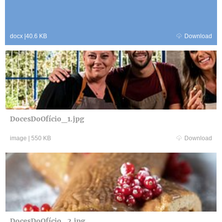
docx
|
40.6 KB
Download
DocesDoOfício_1.jpg
image
|
550 KB
Download
DocesDoOfício_2.jpg