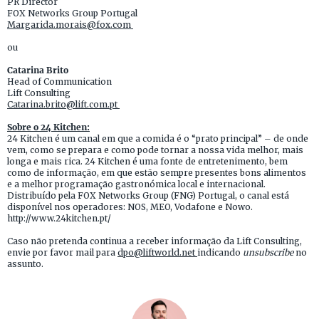
PR Director
FOX Networks Group Portugal
Margarida.morais@fox.com
ou
Catarina Brito
Head of Communication
Lift Consulting
Catarina.brito@lift.com.pt
Sobre o 24 Kitchen:
24 Kitchen é um canal em que a comida é o “prato principal” – de onde
vem, como se prepara e como pode tornar a nossa vida melhor, mais
longa e mais rica. 24 Kitchen é uma fonte de entretenimento, bem
como de informação, em que estão sempre presentes bons alimentos
e a melhor programação gastronómica local e internacional.
Distribuído pela FOX Networks Group (FNG) Portugal, o canal está
disponível nos operadores: NOS, MEO, Vodafone e Nowo.
http://www.24kitchen.pt/
Caso não pretenda continua a receber informação da Lift Consulting,
envie por favor mail para
dpo@liftworld.net
indicando
unsubscribe
no
assunto.