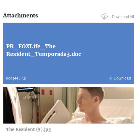
Attachments
Download All
PR_FOXLife_The
Resident_Temporada3.doc
doc
|
443 KB
Download
The Resident (5).jpg