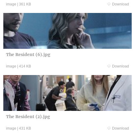
image
|
361 KB
Download
The Resident (6).jpg
image
|
414 KB
Download
The Resident (2).jpg
image
|
431 KB
Download