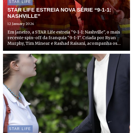
STAR LIFE
STAR LIFE ESTREIA NOVA SÉRIE “9-1-1:
NASHVILLE”
12 January 2026
Em janeiro, a STAR Life estreia “9-1-1: Nashville”, o mais
recente spin-off da franquia “9-1-1”. Criada por Ryan
Murphy, Tim Minear e Rashad Raisani, acompanha os
socorristas de Nashville, no Tennessee, incluindo
bombeiros, paramédicos e polícias da cidade, enquanto
enfr...
STAR LIFE