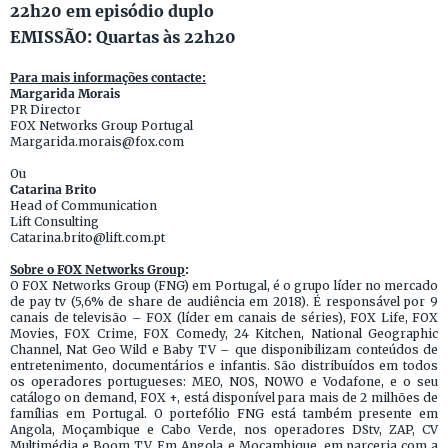
22h20 em episódio duplo
EMISSÃO: Quartas às 22h20
Para mais informações contacte:
Margarida Morais
PR Director
FOX Networks Group Portugal
Margarida.morais@fox.com
Ou
Catarina Brito
Head of Communication
Lift Consulting
Catarina.brito@lift.com.pt
Sobre o FOX Networks Group
:
O FOX Networks Group (FNG) em Portugal, é o grupo líder no mercado
de pay tv (5,6% de share de audiência em 2018). É responsável por 9
canais de televisão – FOX (líder em canais de séries), FOX Life, FOX
Movies, FOX Crime, FOX Comedy, 24 Kitchen, National Geographic
Channel, Nat Geo Wild e Baby TV – que disponibilizam conteúdos de
entretenimento, documentários e infantis. São distribuídos em todos
os operadores portugueses: MEO, NOS, NOWO e Vodafone, e o seu
catálogo on demand, FOX +, está disponível para mais de 2 milhões de
famílias em Portugal. O portefólio FNG está também presente em
Angola, Moçambique e Cabo Verde, nos operadores DStv, ZAP, CV
Multimédia e Boom TV. Em Angola e Moçambique, em parceria com a