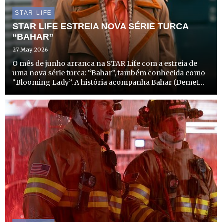
STAR LIFE
STAR LIFE ESTREIA NOVA SÉRIE TURCA
“BAHAR”
27 May 2026
O mês de junho arranca na STAR Life com a estreia de
uma nova série turca: “Bahar”, também conhecida como
“Blooming Lady”. A história acompanha Bahar (Demet
Evgâr) – a protagonista que dá nome à série.