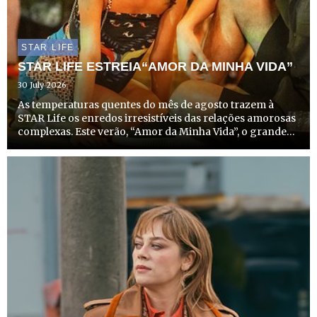
STAR LIFE
STAR LIFE ESTREIA“AMOR DA MINHA VIDA”
30 July 2026
As temperaturas quentes do mês de agosto trazem à
STAR Life os enredos irresistíveis das relações amorosas
complexas. Este verão, “Amor da Minha Vida”, o grande
sucesso do Disney+ no Brasil, chega a Portugal, com
estreia marcada para dia 14 de agosto, a partir das
22h20,...