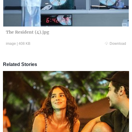
The Resident (4).jpg
image
|
408 KB
Download
Related Stories