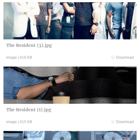
The Resident (3).jpg
image
|
416 KB
Download
The Resident (1).jpg
image
|
415 KB
Download