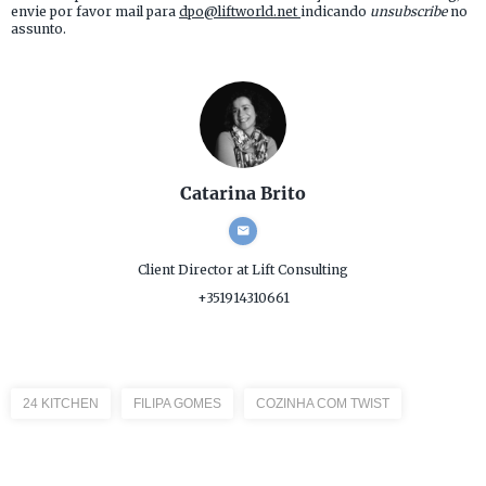
envie por favor mail para
dpo@liftworld.net
indicando
unsubscribe
no
assunto.
Catarina Brito
Client Director
at Lift Consulting
+351914310661
24 KITCHEN
FILIPA GOMES
COZINHA COM TWIST