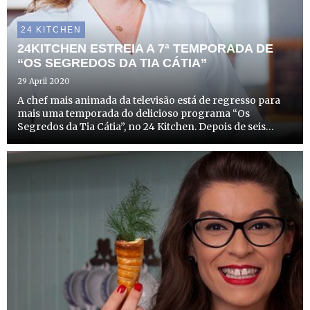
24 KITCHEN
24KITCHEN ESTREIA A 7ª TEMPORADA DE
“OS SEGREDOS DA TIA CÁTIA”
29 April 2020
A chef mais animada da televisão está de regresso para
mais uma temporada do delicioso programa “Os
Segredos da Tia Cátia”, no 24 Kitchen. Depois de seis
temporadas e muitas receitas saborosas, Cátia Goarmon,
mais conhecida pelos portugueses como Tia Cátia, traz
novas re...