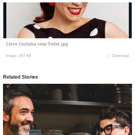
Livro Cozinha com Twist.jpg
image
|
397 KB
Download
Related Stories