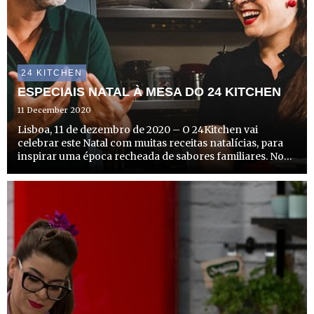
24 KITCHEN
ESPECIAIS NATAL À MESA DO 24 KITCHEN
11 December 2020
Lisboa, 11 de dezembro de 2020 – O 24Kitchen vai
celebrar este Natal com muitas receitas natalícias, para
inspirar uma época recheada de sabores familiares. No
dia 13 de dezembro, a partir das 16h, estreiam dois
episódios especiais de “COMTRADIÇÃO” e o primeiro
episódio ...