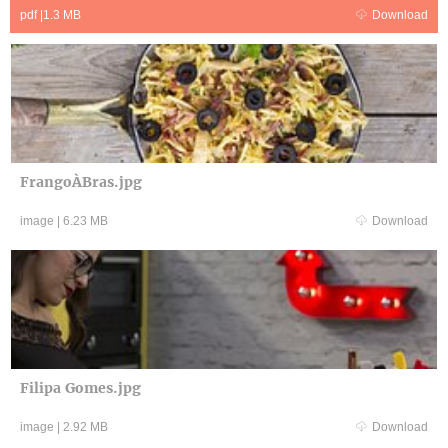
pdf
|
1.3 MB
Download
FrangoÀBras.jpg
image
|
6.23 MB
Download
Filipa Gomes.jpg
image
|
2.92 MB
Download