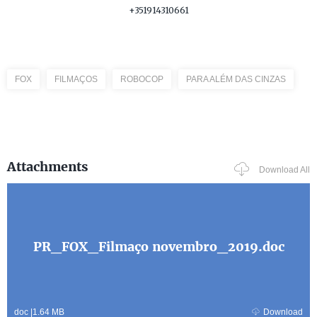
+351914310661
FOX
FILMAÇOS
ROBOCOP
PARA ALÉM DAS CINZAS
Attachments
Download All
PR_FOX_Filmaço novembro_2019.doc
doc
|
1.64 MB
Download