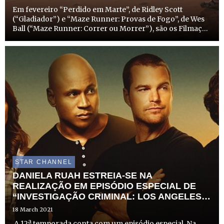
Em fevereiro “Perdido em Marte”, de Ridley Scott
(“Gladiador”) e “Maze Runner: Provas de Fogo”, de Wes
Ball (“Maze Runner: Correr ou Morrer”), são os Filmaços
FOX. Estes dois filmes acompanham as aventuras
entusiasmantes de Mark Watney (Matt Damon) em Marte
e de Thomas (...
STAR CHANNEL
DANIELA RUAH ESTREIA-SE NA
REALIZAÇÃO EM EPISÓDIO ESPECIAL DE
“INVESTIGAÇÃO CRIMINAL: LOS ANGELES”
NA FOX
18 March 2021
A 12ª temporada conta com um episódio especial. Na