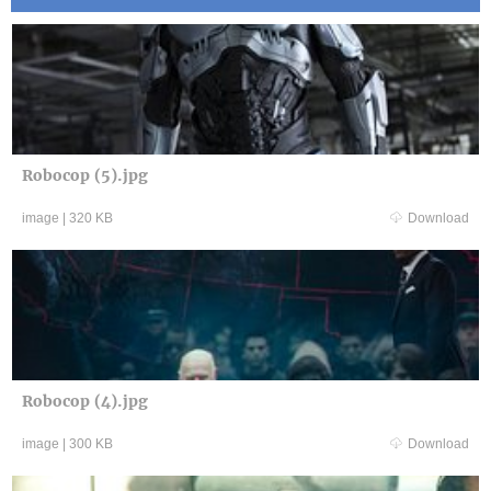
Robocop (5).jpg
image
|
320 KB
Download
Robocop (4).jpg
image
|
300 KB
Download