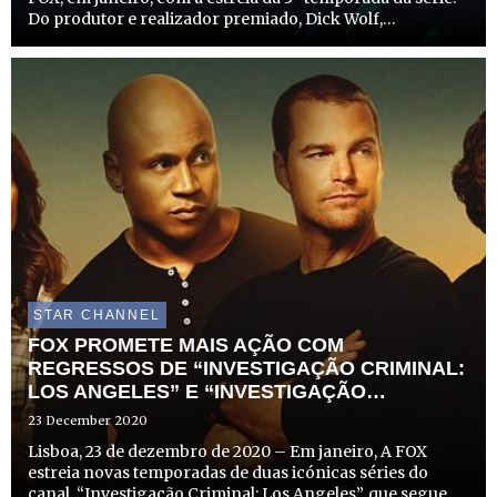
Do produtor e realizador premiado, Dick Wolf,
responsável pelo sucesso “Lei & Ordem”, “FBI” é um
drama intenso que explora o funcionamento interno do
esc...
STAR CHANNEL
FOX PROMETE MAIS AÇÃO COM
REGRESSOS DE “INVESTIGAÇÃO CRIMINAL:
LOS ANGELES” E “INVESTIGAÇÃO
CRIMINAL: NEW ORLEANS”
23 December 2020
Lisboa, 23 de dezembro de 2020 – Em janeiro, A FOX
estreia novas temporadas de duas icónicas séries do
canal, “Investigação Criminal: Los Angeles”, que segue