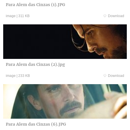
Para Alem das Cinzas (1).JPG
image
|
311 KB
Download
Para Alem das Cinzas (2).jpg
image
|
233 KB
Download
Para Alem das Cinzas (6).JPG