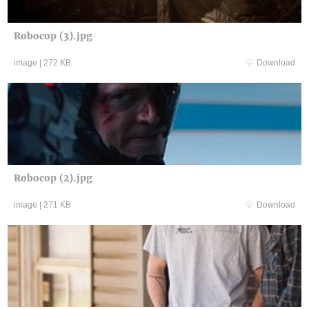
Robocop (3).jpg
image
|
272 KB
Download
Robocop (2).jpg
image
|
271 KB
Download