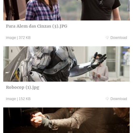
Para Alem das Cinzas (3).JPG
image
|
372 KB
Download
Robocop (1).jpg
image
|
152 KB
Download