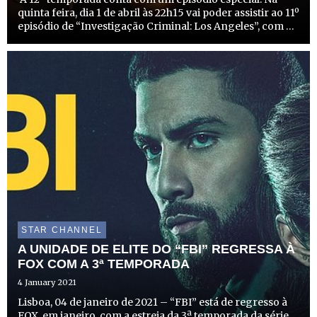
quinta feira, dia 1 de abril às 22h15 vai poder assistir ao 11º
episódio de “Investigação Criminal: Los Angeles”, com a
realização da portuguesa Daniela Ruah, que interpreta o
papel de Kensi Blye. A atriz de 37 anos est...
STAR CHANNEL
A UNIDADE DE ELITE DO “FBI” REGRESSA À
FOX COM A 3ª TEMPORADA
4 January 2021
Lisboa, 04 de janeiro de 2021 – “FBI” está de regresso à
FOX, em janeiro, com a estreia da 3ª temporada da série.