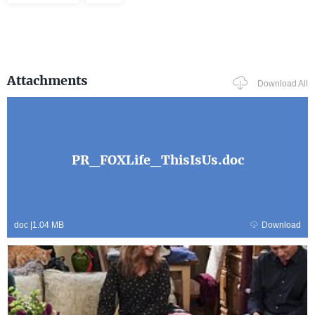
Attachments
Download All
PR_FOXLife_ThisIsUs.doc
doc
|
1.04 MB
Download