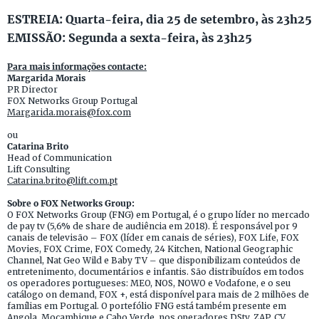
ESTREIA: Quarta-feira, dia 25 de setembro, às 23h25
EMISSÃO: Segunda a sexta-feira, às 23h25
Para mais informações contacte:
Margarida Morais
PR Director
FOX Networks Group Portugal
Margarida.morais@fox.com
ou
Catarina Brito
Head of Communication
Lift Consulting
Catarina.brito@lift.com.pt
Sobre o FOX Networks Group:
O FOX Networks Group (FNG) em Portugal, é o grupo líder no mercado
de pay tv (5,6% de share de audiência em 2018). É responsável por 9
canais de televisão – FOX (líder em canais de séries), FOX Life, FOX
Movies, FOX Crime, FOX Comedy, 24 Kitchen, National Geographic
Channel, Nat Geo Wild e Baby TV – que disponibilizam conteúdos de
entretenimento, documentários e infantis. São distribuídos em todos
os operadores portugueses: MEO, NOS, NOWO e Vodafone, e o seu
catálogo on demand, FOX +, está disponível para mais de 2 milhões de
famílias em Portugal. O portefólio FNG está também presente em
Angola, Moçambique e Cabo Verde, nos operadores DStv, ZAP, CV