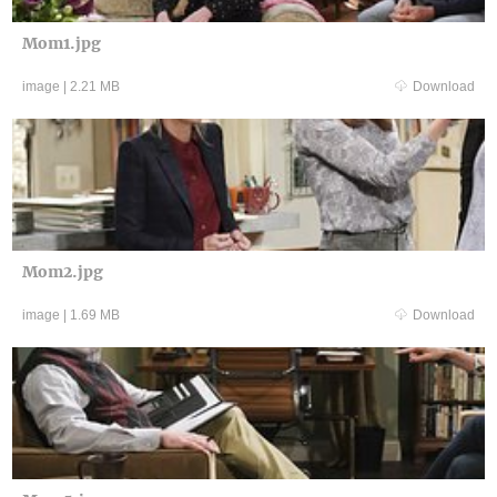
Mom1.jpg
image
|
2.21 MB
Download
Mom2.jpg
image
|
1.69 MB
Download