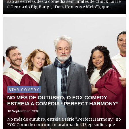
são as estrelas desta comédia sem limites de Chuck Lorre
(“Teoria do Big Bang”, “Dois Homens e Meio”), que
estreia a sua 7.ª temporada no dia 12 de outubro, às 23h25,
no FOX Comedy.
STAR COMEDY
NO MÊS DE OUTUBRO, O FOX COMEDY
ESTREIA A COMÉDIA “PERFECT HARMONY”
30 September 2020
No mês de outubro, estreia a série “Perfect Harmony” no
FOX Comedy com uma maratona dos 13 episódios que