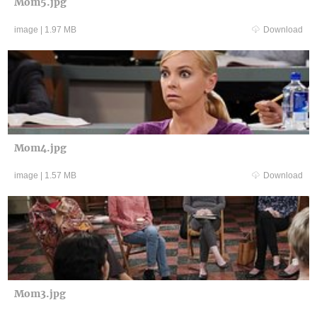
Mom5.jpg
image
|
1.97 MB
Download
Mom4.jpg
image
|
1.57 MB
Download
Mom3.jpg