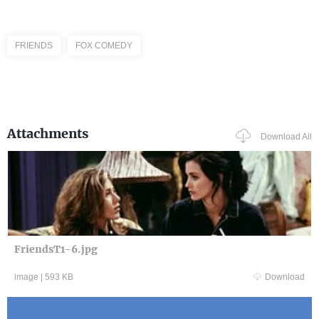
FRIENDS
FOX COMEDY
Attachments
Download All
FriendsT1-6.jpg
image
|
593 KB
Download