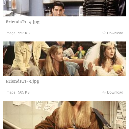
FriendsT1-4.jpg
image
|
552 KB
Download
FriendsT1-3.jpg
image
|
565 KB
Download