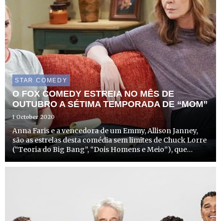
STAR COMEDY
O FOX COMEDY ESTREIA NO MÊS DE
OUTUBRO A SÉTIMA TEMPORADA DE “MOM”
1 October 2020
Anna Faris e a vencedora de um Emmy, Allison Janney,
são as estrelas desta comédia sem limites de Chuck Lorre
(“Teoria do Big Bang”, “Dois Homens e Meio”), que
estreia a sua 7.ª temporada no dia 12 de outubro, às 23h25,
no FOX Comedy.