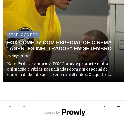
STAR COMEDY
FOX COMEDY COM ESPECIAL DE CINEMA
“AGENTES INFILTRADOS” EM SETEMBRO
25 August 2020
No mês de setembro, o FOX Comedy promete muita
animação e várias gargalhadas com um especial de
cinema dedicado aos agentes infiltrados. Os quatro
filmes que compõem o especial serão emitidos aos
sábados, dias 5, 12, 19 e 26 de setembro, a partir das 23h00.
Powered by
Privacy Policy