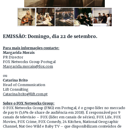
EMISSÃO: Domingo, dia 22 de setembro.
Para mais informações contacte:
Margarida Morais
PR Director
FOX Networks Group Portugal
Margarida.morais@fox.com
ou
Catarina Brito
Head of Communication
Lift Consulting
Catarina.brito@lift.com.pt
Sobre o FOX Networks Group:
O FOX Networks Group (FNG) em Portugal, é o grupo líder no mercado
de pay tv (5,6% de share de audiência em 2018). É responsável por 9
canais de televisão – FOX (líder em canais de séries), FOX Life, FOX
Movies, FOX Crime, FOX Comedy, 24 Kitchen, National Geographic
Channel, Nat Geo Wild e Baby TV – que disponibilizam conteúdos de