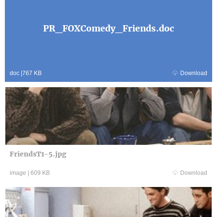
PR_FOXComedy_Friends.doc
doc
|
767 KB
Download
FriendsT1-5.jpg
image
|
609 KB
Download