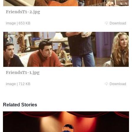
FriendsT1-2.jpg
image
|
653 KB
Download
FriendsT1-1.jpg
image
|
712 KB
Download
Related Stories