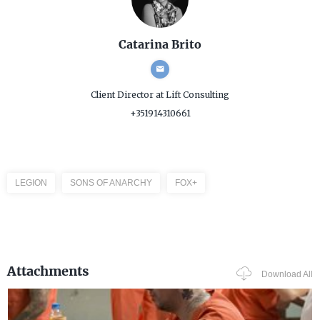
Catarina Brito
Client Director
at Lift Consulting
+351914310661
LEGION
SONS OF ANARCHY
FOX+
Attachments
Download All