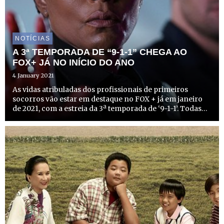
NOTÍCIAS
A 3ª TEMPORADA DE “9-1-1” CHEGA AO
FOX+ JÁ NO INÍCIO DO ANO
4 January 2021
As vidas atribuladas dos profissionais de primeiros
socorros vão estar em destaque no FOX + já em janeiro
de 2021, com a estreia da 3ª temporada de ‘9-1-1’. Todas
as difíceis experiências enfrentadas pelos polícias,
paramédicos e bombeiros de Los Angeles prontos a
atuar ...