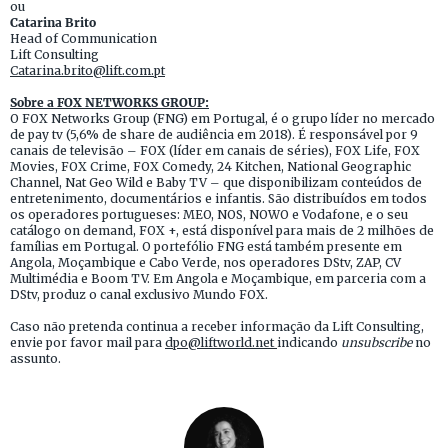
ou
Catarina Brito
Head of Communication
Lift Consulting
Catarina.brito@lift.com.pt
Sobre a FOX NETWORKS GROUP:
O FOX Networks Group (FNG) em Portugal, é o grupo líder no mercado
de pay tv (5,6% de share de audiência em 2018). É responsável por 9
canais de televisão – FOX (líder em canais de séries), FOX Life, FOX
Movies, FOX Crime, FOX Comedy, 24 Kitchen, National Geographic
Channel, Nat Geo Wild e Baby TV – que disponibilizam conteúdos de
entretenimento, documentários e infantis. São distribuídos em todos
os operadores portugueses: MEO, NOS, NOWO e Vodafone, e o seu
catálogo on demand, FOX +, está disponível para mais de 2 milhões de
famílias em Portugal. O portefólio FNG está também presente em
Angola, Moçambique e Cabo Verde, nos operadores DStv, ZAP, CV
Multimédia e Boom TV. Em Angola e Moçambique, em parceria com a
DStv, produz o canal exclusivo Mundo FOX.
Caso não pretenda continua a receber informação da Lift Consulting,
envie por favor mail para
dpo@liftworld.net
indicando
unsubscribe
no
assunto.