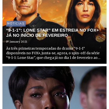
NOTÍCIAS
“9-1-1”: LONE STAR” EM ESTREIA NO FOX+
JÁ NO INÍCIO DE FEVEREIRO
19 January 2021
Às três primeiras temporadas do drama “9-1-1”
disponíveis no FOX+, junta-se, agora, o spin-off da série
“9-1-1: Lone Star”, que chega já no dia 1 de fevereiro ao
catálogo on demand. A nova estreia vem apresentar mais
uma equipa de primeiros socorros, focando-se na
histór...