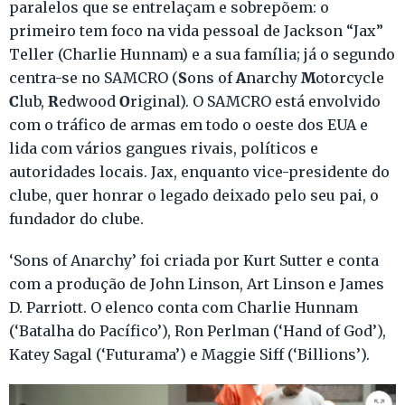
paralelos que se entrelaçam e sobrepõem: o
primeiro tem foco na vida pessoal de Jackson “Jax”
Teller (Charlie Hunnam) e a sua família; já o segundo
S
A
M
centra-se no SAMCRO (
ons of
narchy
otorcycle
C
R
O
lub,
edwood
riginal). O SAMCRO está envolvido
com o tráfico de armas em todo o oeste dos EUA e
lida com vários gangues rivais, políticos e
autoridades locais. Jax, enquanto vice-presidente do
clube, quer honrar o legado deixado pelo seu pai, o
fundador do clube.
‘Sons of Anarchy’ foi criada por Kurt Sutter e conta
com a produção de John Linson, Art Linson e James
D. Parriott. O elenco conta com Charlie Hunnam
(‘Batalha do Pacífico’), Ron Perlman (‘Hand of God’),
Katey Sagal (‘Futurama’) e Maggie Siff (‘Billions’).