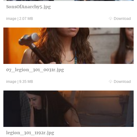
SonsOfAnarchy5.jpg
image
|
2.07 MB
Download
07_legion_301_0031r.jpg
image
|
9.35 MB
Download
legion_301_1192r.jpg