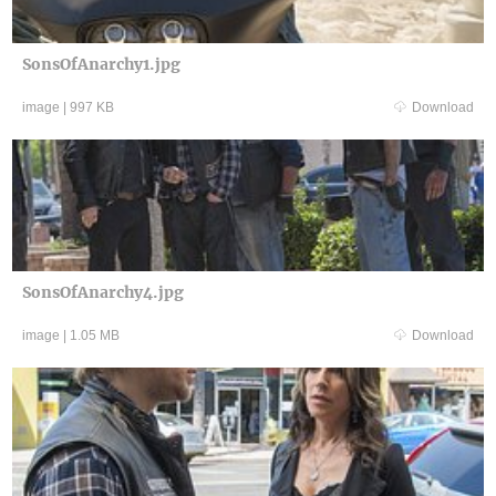
SonsOfAnarchy1.jpg
image
|
997 KB
Download
SonsOfAnarchy4.jpg
image
|
1.05 MB
Download