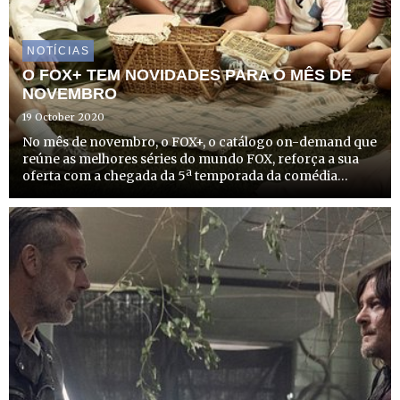
NOTÍCIAS
O FOX+ TEM NOVIDADES PARA O MÊS DE
NOVEMBRO
19 October 2020
No mês de novembro, o FOX+, o catálogo on-demand que
reúne as melhores séries do mundo FOX, reforça a sua
oferta com a chegada da 5ª temporada da comédia
“Fresh off the Boat”.