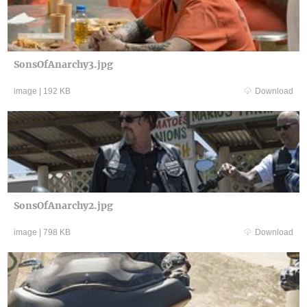
SonsOfAnarchy3.jpg
image
|
192 KB
Download
SonsOfAnarchy2.jpg
image
|
798 KB
Download