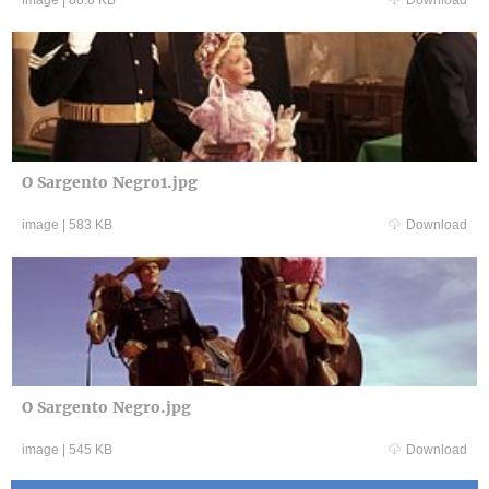
image
|
88.8 KB
Download
O Sargento Negro1.jpg
image
|
583 KB
Download
O Sargento Negro.jpg
image
|
545 KB
Download