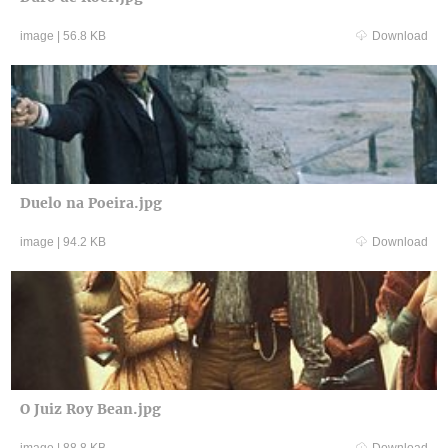
image
|
56.8 KB
Download
Duelo na Poeira.jpg
image
|
94.2 KB
Download
O Juiz Roy Bean.jpg