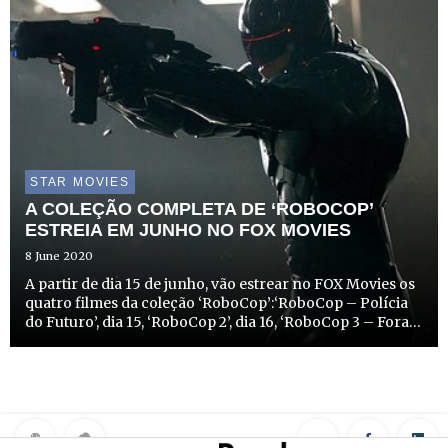
STAR MOVIES
A COLEÇÃO COMPLETA DE ‘ROBOCOP’
ESTREIA EM JUNHO NO FOX MOVIES
8 June 2020
A partir de dia 15 de junho, vão estrear no FOX Movies os
quatro filmes da coleção ‘RoboCop’:‘RoboCop – Polícia
do Futuro’, dia 15, ‘RoboCop 2’, dia 16, ‘RoboCop 3 – Fora
da Lei’, dia 17 e ‘RoboCop’ (2014), dia 28 de junho, todos a
partir das 21h15.