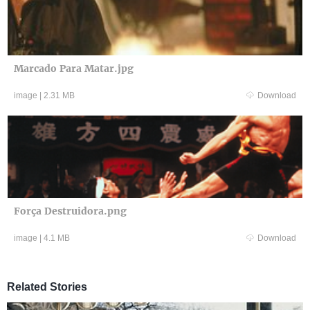
Marcado Para Matar.jpg
image
|
2.31 MB
Download
Força Destruidora.png
image
|
4.1 MB
Download
Related Stories