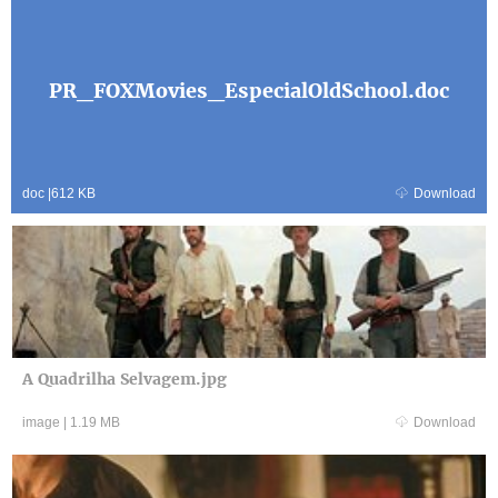
PR_FOXMovies_EspecialOldSchool.doc
doc
|
612 KB
Download
A Quadrilha Selvagem.jpg
image
|
1.19 MB
Download