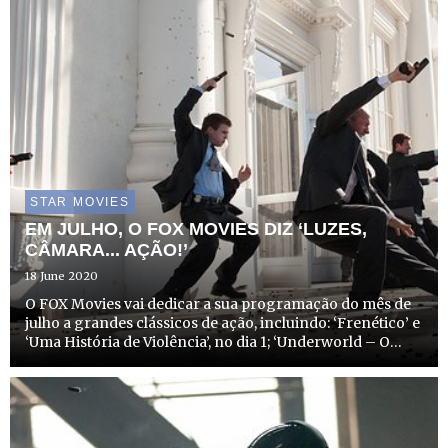
STAR MOVIES
EM JULHO, O FOX MOVIES DIZ ‘LUZES,
CÂMARA... AÇÃO!’
18 June 2020
O FOX Movies vai dedicar a sua programação do mês de
julho a grandes clássicos de ação, incluindo: ‘Frenético’ e
‘Uma História de Violência’, no dia 1; ‘Underworld – O
Submundo’, no dia 4; ‘A Rapariga do Capuz Vermelho’ e
‘Underworld: Evolução’, no dia 5; ‘Green Lantern ...