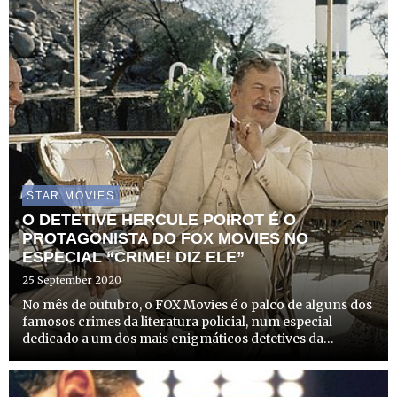
STAR MOVIES
O DETETIVE HERCULE POIROT É O
PROTAGONISTA DO FOX MOVIES NO
ESPECIAL “CRIME! DIZ ELE”
25 September 2020
No mês de outubro, o FOX Movies é o palco de alguns dos
famosos crimes da literatura policial, num especial
dedicado a um dos mais enigmáticos detetives da
história, o detetive belga Hercule Poirot, protagonista
nos romances policiais de Agatha Christie.