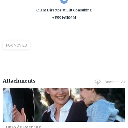
Client Director
at Lift Consulting
+351914310661
FOX MOVIES
Attachments
Download All
Duro de Roer.jpg