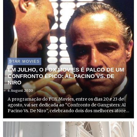
STAR MOVIES
EM JULHO, O FOX MOVIES É PALCO DE UM
CONFRONTO ÉPICO: AL PACINO VS. DE
NIRO
6 August 2020
A programação do FOX Movies, entre os dias 20 e 23 de
agosto, vai ser dedicada ao “Confronto de Gangsters: Al
Pacino Vs. De Niro”, celebrando dois dos melhores atores
de cinema de sempre.