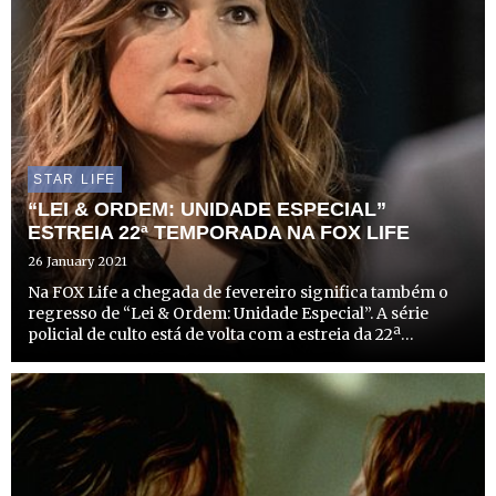
STAR LIFE
“LEI & ORDEM: UNIDADE ESPECIAL”
ESTREIA 22ª TEMPORADA NA FOX LIFE
26 January 2021
Na FOX Life a chegada de fevereiro significa também o
regresso de “Lei & Ordem: Unidade Especial”. A série
policial de culto está de volta com a estreia da 22ª
temporada no dia 8 de fevereiro, pelas 23h10. Nesta nova
temporada a equipa de detetives de elite da Políci...