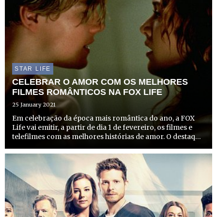
STAR LIFE
CELEBRAR O AMOR COM OS MELHORES
FILMES ROMÂNTICOS NA FOX LIFE
25 January 2021
Em celebração da época mais romântica do ano, a FOX
Life vai emitir, a partir de dia 1 de fevereiro, os filmes e
telefilmes com as melhores histórias de amor. O destaque
vai para o clássico “Titanic”, no esperado Dia dos
Namorados, dia 14, uma aclamada obra prima cinemat...