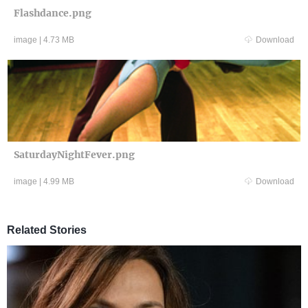
Flashdance.png
image
|
4.73 MB
Download
SaturdayNightFever.png
image
|
4.99 MB
Download
Related Stories