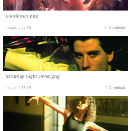
Footloose1.png
image
|
5.55 MB
Download
Saturday Night Fever.png
image
|
4.37 MB
Download