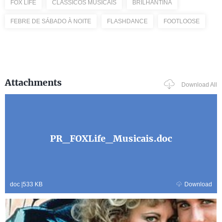
FOX LIFE
CLÁSSICOS MUSICAIS
BRILHANTINA
FEBRE DE SÁBADO À NOITE
FLASHDANCE
FOOTLOOSE
Attachments
Download All
PR_FOXLife_Musicais.doc
doc
|
533 KB
Download