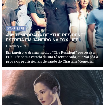
STAR LIFE
A 4ª TEMPORADA DE “THE RESIDENT”
ESTREIA EM JANEIRO NA FOX LIFE
13 January 2021
Em janeiro, o drama médico “The Resident” regressa à
FOX Life com a estreia da sua 4ª temporada, que vai pôr à
prova os profissionais de saúde do Chastain Memorial
Hospital, à medida que se deparam com desafios que
nunca imaginaram.