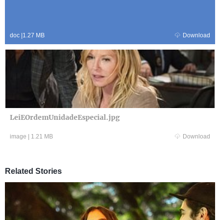
doc
|
1.27 MB
Download
LeiEOrdemUnidadeEspecial.jpg
image
|
1.21 MB
Download
Related Stories