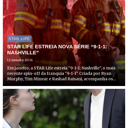
STAR LIFE
STAR LIFE ESTREIA NOVA SÉRIE “9-1-1:
NASHVILLE”
12 January 2026
Em janeiro, a STAR Life estreia “9-1-1: Nashville”, o mais
recente spin-off da franquia “9-1-1”. Criada por Ryan
Murphy, Tim Minear e Rashad Raisani, acompanha os
socorristas de Nashville, no Tennessee, incluindo
bombeiros, paramédicos e polícias da cidade, enquanto
enfr...