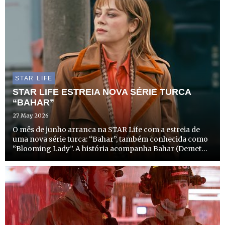
STAR LIFE
STAR LIFE ESTREIA NOVA SÉRIE TURCA
“BAHAR”
27 May 2026
O mês de junho arranca na STAR Life com a estreia de
uma nova série turca: “Bahar”, também conhecida como
“Blooming Lady”. A história acompanha Bahar (Demet
Evgâr) – a protagonista que dá nome à série.