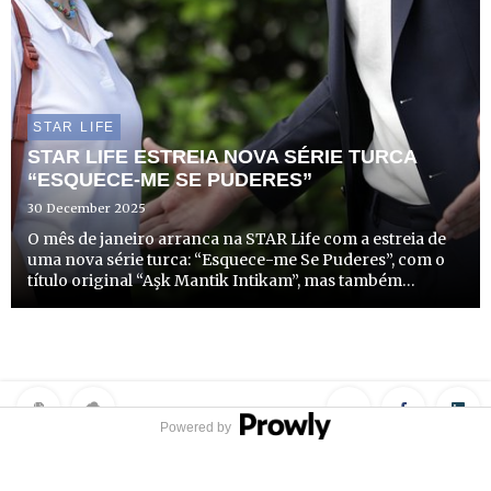
STAR LIFE
STAR LIFE ESTREIA NOVA SÉRIE TURCA
“ESQUECE-ME SE PUDERES”
30 December 2025
O mês de janeiro arranca na STAR Life com a estreia de
uma nova série turca: “Esquece-me Se Puderes”, com o
título original “Aşk Mantik Intikam”, mas também
conhecida como “Love, Reason, Get Even”. Trata-se de
uma adaptação do drama coreano de sucesso “Cunning
Single Lad...
Powered by
Privacy Policy