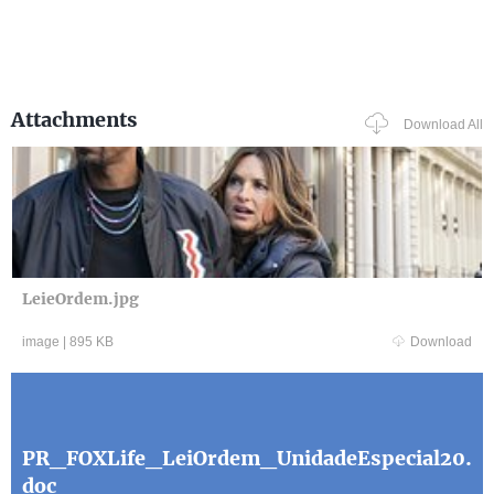
Attachments
Download All
LeieOrdem.jpg
image
|
895 KB
Download
PR_FOXLife_LeiOrdem_UnidadeEspecial20.
doc