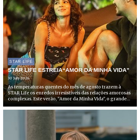
STAR LIFE
STAR LIFE ESTREIA“AMOR DA MINHA VIDA”
30 July 2026
As temperaturas quentes do mês de agosto trazem à
STAR Life os enredos irresistíveis das relações amorosas
complexas. Este verão, “Amor da Minha Vida”, o grande
sucesso do Disney+ no Brasil, chega a Portugal, com
estreia marcada para dia 14 de agosto, a partir das
22h20,...