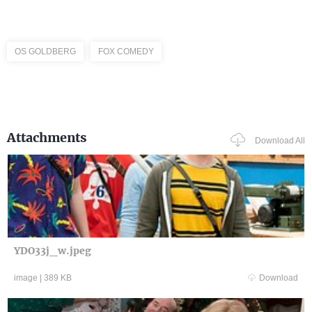
OS GOLDBERG
FOX COMEDY
Attachments
Download All
YDO33j_w.jpeg
image
|
389 KB
Download