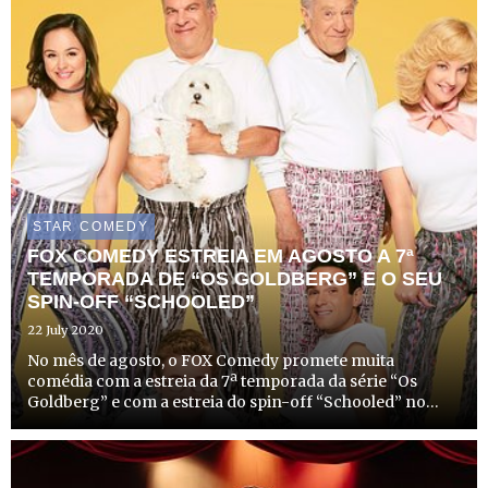
STAR COMEDY
FOX COMEDY ESTREIA EM AGOSTO A 7ª
TEMPORADA DE “OS GOLDBERG” E O SEU
SPIN-OFF “SCHOOLED”
22 July 2020
No mês de agosto, o FOX Comedy promete muita
comédia com a estreia da 7ª temporada da série “Os
Goldberg” e com a estreia do spin-off “Schooled” no
mesmo dia. As séries vão ser emitidas de segunda a sexta,
tendo “Os Goldberg” estreia às 20h40 e “Schooled” às
21h15.