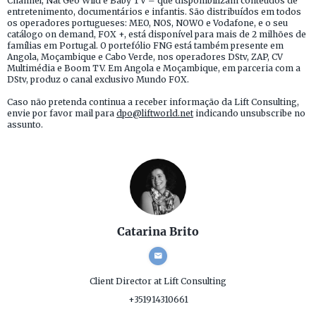
Channel, Nat Geo Wild e Baby TV – que disponibilizam conteúdos de
entretenimento, documentários e infantis. São distribuídos em todos
os operadores portugueses: MEO, NOS, NOWO e Vodafone, e o seu
catálogo on demand, FOX +, está disponível para mais de 2 milhões de
famílias em Portugal. O portefólio FNG está também presente em
Angola, Moçambique e Cabo Verde, nos operadores DStv, ZAP, CV
Multimédia e Boom TV. Em Angola e Moçambique, em parceria com a
DStv, produz o canal exclusivo Mundo FOX.
Caso não pretenda continua a receber informação da Lift Consulting,
envie por favor mail para
dpo@liftworld.net
indicando unsubscribe no
assunto.
Catarina Brito
Client Director
at Lift Consulting
+351914310661