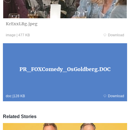
KrExxLBg.jpeg
image
|
477 KB
Download
PR_FOXComedy_OsGoldberg.DOC
doc
|
128 KB
Download
Related Stories