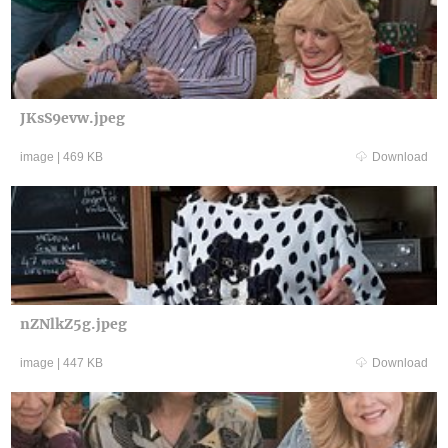
JKsS9evw.jpeg
image
|
469 KB
Download
nZNlkZ5g.jpeg
image
|
447 KB
Download