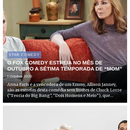
STAR COMEDY
O FOX COMEDY ESTREIA NO MÊS DE
OUTUBRO A SÉTIMA TEMPORADA DE “MOM”
1 October 2020
Anna Faris e a vencedora de um Emmy, Allison Janney,
são as estrelas desta comédia sem limites de Chuck Lorre
(“Teoria do Big Bang”, “Dois Homens e Meio”), que
estreia a sua 7.ª temporada no dia 12 de outubro, às 23h25,
no FOX Comedy.