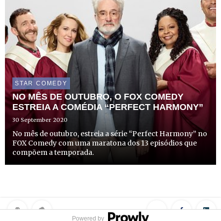
STAR COMEDY
NO MÊS DE OUTUBRO, O FOX COMEDY
ESTREIA A COMÉDIA “PERFECT HARMONY”
30 September 2020
No mês de outubro, estreia a série “Perfect Harmony” no
FOX Comedy com uma maratona dos 13 episódios que
compõem a temporada.
Powered by