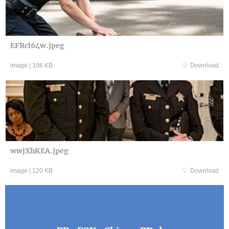
EFRcl64w.jpeg
image
|
106 KB
Download
wwjXhKEA.jpeg
image
|
120 KB
Download