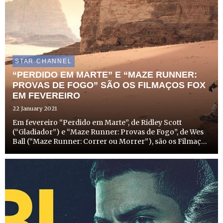
STAR CHANNEL
“PERDIDO EM MARTE” E “MAZE RUNNER:
PROVAS DE FOGO” SÃO OS FILMAÇOS FOX
EM FEVEREIRO
22 January 2021
Em fevereiro “Perdido em Marte”, de Ridley Scott
(“Gladiador”) e “Maze Runner: Provas de Fogo”, de Wes
Ball (“Maze Runner: Correr ou Morrer”), são os Filmaços
FOX. Estes dois filmes acompanham as aventuras
entusiasmantes de Mark Watney (Matt Damon) em Marte
e de Thomas (...