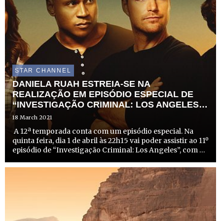
STAR CHANNEL
DANIELA RUAH ESTREIA-SE NA
REALIZAÇÃO EM EPISÓDIO ESPECIAL DE
“INVESTIGAÇÃO CRIMINAL: LOS ANGELES”
NA FOX
18 March 2021
A 12ª temporada conta com um episódio especial. Na
quinta feira, dia 1 de abril às 22h15 vai poder assistir ao 11º
episódio de “Investigação Criminal: Los Angeles”, com a
realização da portuguesa Daniela Ruah, que interpreta o
papel de Kensi Blye. A atriz de 37 anos est...