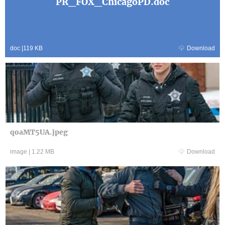
PR_FOX_ChicagoPD.doc
doc
|
119 KB
Download
qoaMT5UA.jpeg
image
|
1.22 MB
Download