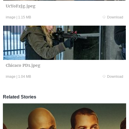
UcYoFzJg.jpeg
image
|
1.15 MB
Download
Chicaco PD1.jpeg
image
|
1.04 MB
Download
Related Stories