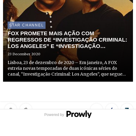
STAR CHANNEL
FOX PROMETE MAIS AÇÃO COM
REGRESSOS DE “INVESTIGAÇÃO CRIMINAL:
LOS ANGELES” E “INVESTIGAÇÃO
CRIMINAL: NEW ORLEANS”
23 December 2020
Lisboa, 23 de dezembro de 2020 – Em janeiro, A FOX
estreia novas temporadas de duas icónicas séries do
canal, “Investigação Criminal: Los Angeles”, que segue
uma equipa de elite encarregue de apreender os
criminosos mais perigosos e que apresentam uma
ameaça à segurança ...
Powered by
Privacy Policy