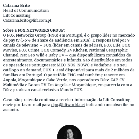
Catarina Brito
Head of Communication
Lift Consulting
Catarina.brito@lift.com.pt
Sobre a FOX NETWORKS GROUP:
O FOX Networks Group (FNG) em Portugal, é o grupo líder no mercado
de pay tv (5,6% de share de audiência em 2018). É responsável por 9
canais de televisão – FOX (líder em canais de séries), FOX Life, FOX
Movies, FOX Crime, FOX Comedy, 24 Kitchen, National Geographic
Channel, Nat Geo Wild e Baby TV – que disponibilizam conteúdos de
entretenimento, documentários e infantis. São distribuídos em todos
os operadores portugueses: MEO, NOS, NOWO e Vodafone, e o seu
catálogo on demand, FOX +, está disponível para mais de 2 milhões de
famílias em Portugal. O portefólio FNG está também presente em
Angola, Moçambique e Cabo Verde, nos operadores DStv, ZAP, CV
Multimédia e Boom TV. Em Angola e Moçambique, em parceria com a
DStv, produz o canal exclusivo Mundo FOX.
Caso não pretenda continua a receber informação da Lift Consulting,
envie por favor mail para
dpo@liftworld.net
indicando unsubscribe no
assunto.