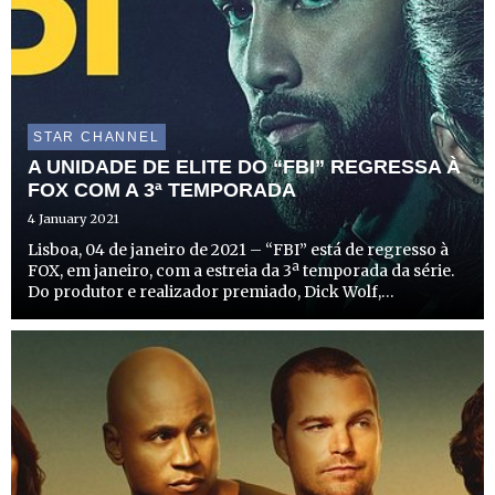
STAR CHANNEL
A UNIDADE DE ELITE DO “FBI” REGRESSA À
FOX COM A 3ª TEMPORADA
4 January 2021
Lisboa, 04 de janeiro de 2021 – “FBI” está de regresso à
FOX, em janeiro, com a estreia da 3ª temporada da série.
Do produtor e realizador premiado, Dick Wolf,
responsável pelo sucesso “Lei & Ordem”, “FBI” é um
drama intenso que explora o funcionamento interno do
esc...