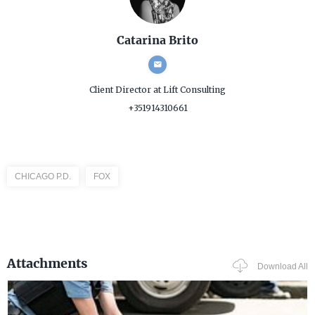
Catarina Brito
Client Director
at Lift Consulting
+351914310661
CHICAGO P.D.
FOX
Attachments
Download All