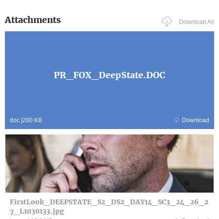
Attachments
Download All
PR_FOX_DeepState.DOC
doc
|
200 KB
Download
FirstLook_DEEPSTATE_S2_DS2_DAY14_SC3_24_26_2
7_L1030133.jpg