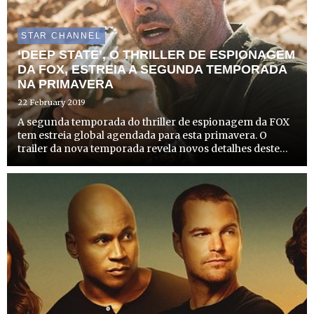
STAR CHANNEL
‘DEEP STATE’, O THRILLER DE ESPIONAGEM
DA FOX, ESTREIA A SEGUNDA TEMPORADA
NA PRIMAVERA
22 February 2019
A segunda temporada do thriller de espionagem da FOX
tem estreia global agendada para esta primavera. O
trailer da nova temporada revela novos detalhes deste
thriller de espionagem que expande o universo de ‘Deep
State’, com a apresentação de novas personagens, num
elenc...