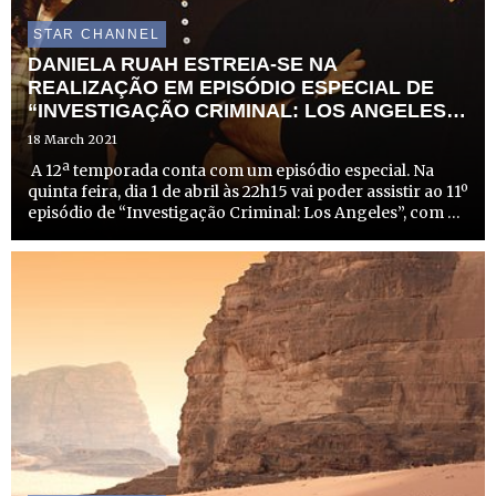
STAR CHANNEL
DANIELA RUAH ESTREIA-SE NA
REALIZAÇÃO EM EPISÓDIO ESPECIAL DE
“INVESTIGAÇÃO CRIMINAL: LOS ANGELES”
NA FOX
18 March 2021
A 12ª temporada conta com um episódio especial. Na
quinta feira, dia 1 de abril às 22h15 vai poder assistir ao 11º
episódio de “Investigação Criminal: Los Angeles”, com a
realização da portuguesa Daniela Ruah, que interpreta o
papel de Kensi Blye. A atriz de 37 anos est...