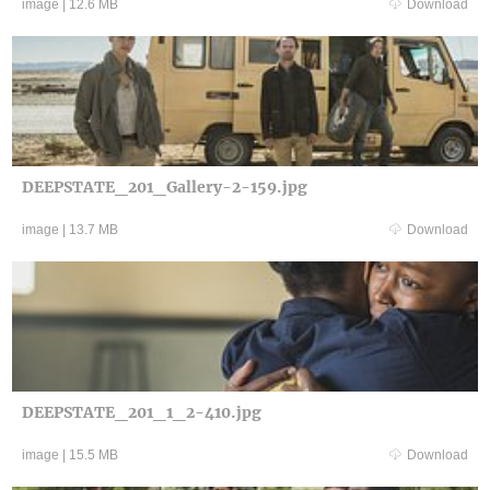
image
|
12.6 MB
Download
DEEPSTATE_201_Gallery-2-159.jpg
image
|
13.7 MB
Download
DEEPSTATE_201_1_2-410.jpg
image
|
15.5 MB
Download