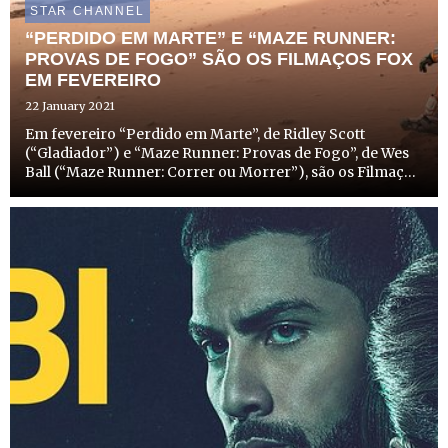
STAR CHANNEL
“PERDIDO EM MARTE” E “MAZE RUNNER:
PROVAS DE FOGO” SÃO OS FILMAÇOS FOX
EM FEVEREIRO
22 January 2021
Em fevereiro “Perdido em Marte”, de Ridley Scott
(“Gladiador”) e “Maze Runner: Provas de Fogo”, de Wes
Ball (“Maze Runner: Correr ou Morrer”), são os Filmaços
FOX. Estes dois filmes acompanham as aventuras
entusiasmantes de Mark Watney (Matt Damon) em Marte
e de Thomas (...