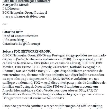
Para mais informações contacte:
Margarida Morais
PR Director
FOX Networks Group Portugal
margarida.morais@fox.com
ou
Catarina Brito
Head of Communication
Lift Consulting
Catarina.brito@lift.com.pt
Sobre a FOX NETWORKS GROUP:
O FOX Networks Group (FNG) em Portugal, é o grupo líder no mercado
de pay tv (5,6% de share de audiência em 2018). É responsável por 9
canais de televisão – FOX (líder em canais de séries), FOX Life, FOX
Movies, FOX Crime, FOX Comedy, 24 Kitchen, National Geographic
Channel, Nat Geo Wild e Baby TV – que disponibilizam conteúdos de
entretenimento, documentários e infantis. São distribuídos em todos
os operadores portugueses: MEO, NOS, NOWO e Vodafone, e o seu
catálogo on demand, FOX +, está disponível para mais de 2 milhões de
famílias em Portugal. O portefólio FNG está também presente em
Angola, Moçambique e Cabo Verde, nos operadores DStv, ZAP, CV
Multimédia e Boom TV. Em Angola e Moçambique, em parceria com a
DStv, produz o canal exclusivo Mundo FOX.
Caso não pretenda continua a receber informação da Lift Consulting,