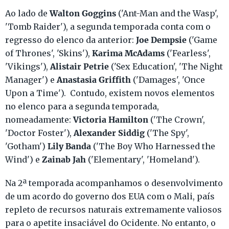
Walton Goggins
Ao lado de
('Ant-Man and the Wasp',
'Tomb Raider'), a segunda temporada conta com o
Joe Dempsie
regresso do elenco da anterior:
('Game
Karima McAdams
of Thrones', 'Skins'),
('Fearless',
Alistair Petrie
'Vikings'),
('Sex Education', 'The Night
Anastasia Griffith
Manager') e
('Damages', 'Once
Upon a Time'). Contudo, existem novos elementos
no elenco para a segunda temporada,
Victoria Hamilton
nomeadamente:
('The Crown',
Alexander Siddig
'Doctor Foster'),
('The Spy',
Lily Banda
'Gotham')
('The Boy Who Harnessed the
Zainab Jah
Wind') e
('Elementary', 'Homeland').
Na 2ª temporada acompanhamos o desenvolvimento
de um acordo do governo dos EUA com o Mali, país
repleto de recursos naturais extremamente valiosos
para o apetite insaciável do Ocidente. No entanto, o