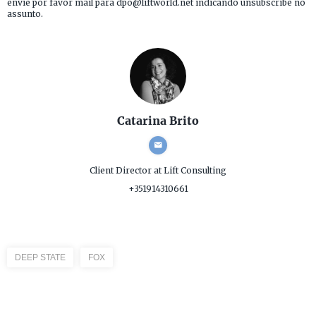
envie por favor mail para dpo@liftworld.net indicando unsubscribe no
assunto.
Catarina Brito
Client Director
at Lift Consulting
+351914310661
DEEP STATE
FOX