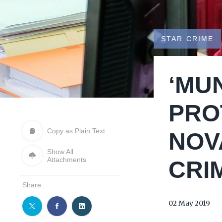
STAR CRIME
‘MUN
PRO
Copy as Plain Text
NOV
Show All
Attachments
CRI
Share
02 May 2019