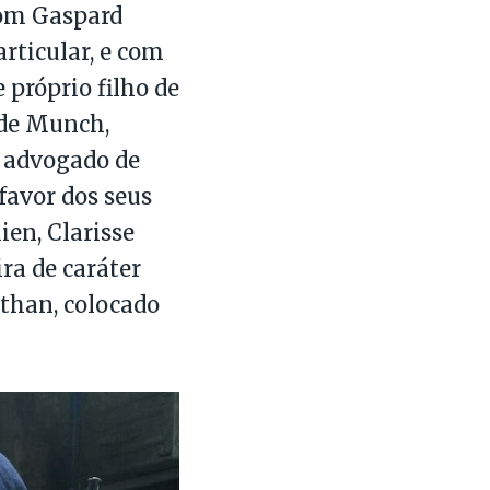
com Gaspard
rticular, e com
 próprio filho de
 de Munch,
 advogado de
favor dos seus
ien, Clarisse
ra de caráter
athan, colocado