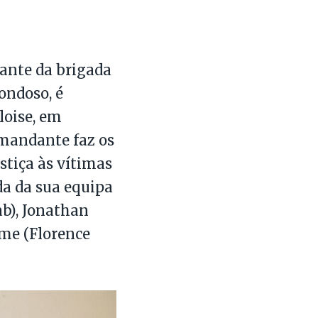
ante da brigada
ondoso, é
loise, em
mandante faz os
stiça às vítimas
da da sua equipa
b), Jonathan
rme (Florence