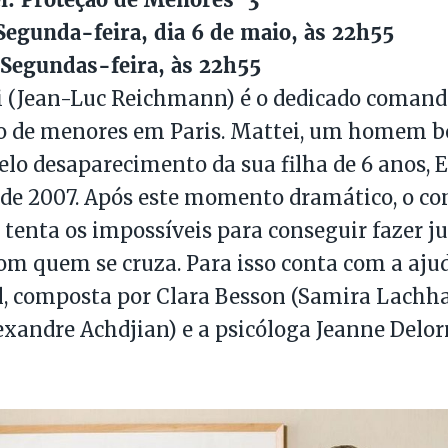
egunda-feira, dia 6 de maio, às 22h55
Segundas-feira, às 22h55
i (Jean-Luc Reichmann) é o dedicado comand
o de menores em Paris. Mattei, um homem b
lo desaparecimento da sua filha de 6 anos, E
de 2007. Após este momento dramático, o co
e tenta os impossíveis para conseguir fazer ju
m quem se cruza. Para isso conta com a aju
, composta por Clara Besson (Samira Lachha
exandre Achdjian) e a psicóloga Jeanne Delo