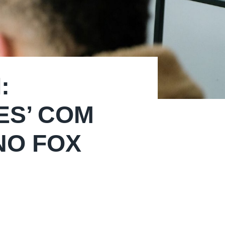
:
ES’ COM
NO FOX