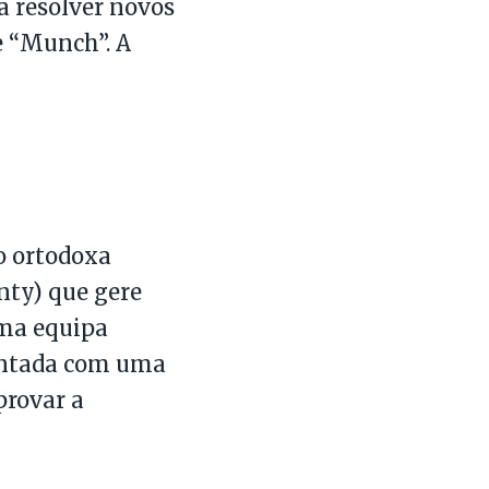
a resolver novos
e “Munch”. A
o ortodoxa
ty) que gere
uma equipa
rontada com uma
provar a