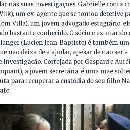
dar nas suas investigações, Gabrielle conta 
Wiik), um ex-agente que se tornou detetive pa
Tom Villa), um jovem advogado estagiário, ele
o bastante conhecido. O sócio e ex-marido
llanger (Lucien Jean-Baptiste) é também um
ue não deixa de a ajudar, apesar de não ser a 
 investigação. Cortejada por Gaspard e Aurél
quant), a jovem secretária, é uma mãe soltei
 luta para recuperar a custódia do seu filho N
ato.