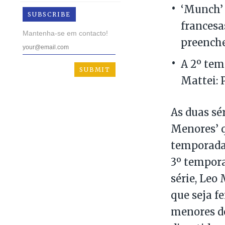
‘Munch’ 
SUBSCRIBE
francesa
Mantenha-se em contacto!
preenche
A 2º tem
Mattei: 
As duas sé
Menores’ 
temporadas
3º tempora
série, Leo
que seja fe
menores de