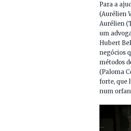
Para a aju
(Aurélien 
Aurélien (
um advogad
Hubert Be
negócios q
métodos de
(Paloma Co
forte, que
num orfan