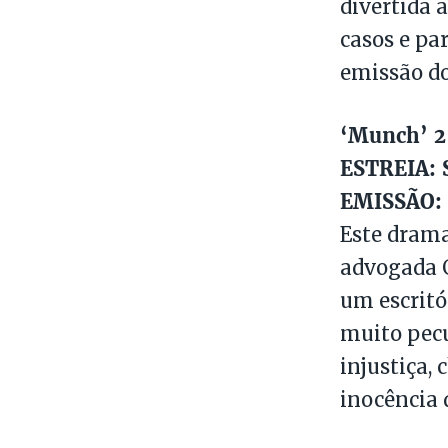
divertida 
casos e pa
emissão do
‘Munch’ 2
ESTREIA: S
EMISSÃO: 
Este drama
advogada 
um escritó
muito pecu
injustiça,
inocência d