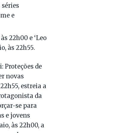
 séries
ime e
 às 22h00 e ‘Leo
o, às 22h55.
: Proteções de
er novas
2h55, estreia a
rotagonista da
orçar-se para
as e jovens
io, às 22h00, a