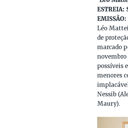
ESTREIA: S
EMISSÃO: 
Léo Matte
de proteçã
marcado pe
novembro 
possíveis 
menores co
implacável
Nessib (Al
Maury).