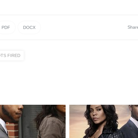
Shar
PDF
DOCX
TS FIRED