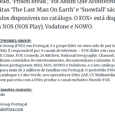
d’, ‘Prison Break’, ‘Foi Assim Que Aconteceu’,
ditas ‘The Last Man On Earth’ e ‘Snowfall’ sã
ulos disponíveis no catálogo. O FOX+ está dis
s NOS (NOS Play), Vodafone e NOWO.
NETWORKS GROUP:
 Group (FNG) em Portugal, é o grupo líder no mercado de pay tv
18). É responsável por 9 canais de televisão – FOX (líder em canai
X Crime, FOX Comedy, 24 Kitchen, National Geographic Channel,
lizam conteúdos de entretenimento, documentários e infantis. S
dores portugueses: MEO, NOS, NOWO e Vodafone, e o seu catálog
 para mais de 2 milhões de famílias em Portugal. O portefólio F
ambique e Cabo Verde, nos operadores DStv, ZAP, CV Multimédi
em parceria com a DStv, produz o canal exclusivo Mundo FOX.
rmações contacte:
ais
Group Portugal
ais@fox.com