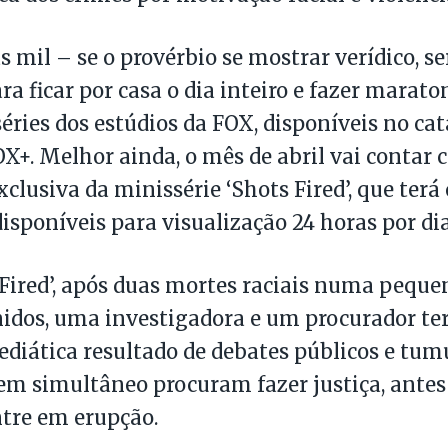
s mil – se o provérbio se mostrar verídico, s
ra ficar por casa o dia inteiro e fazer marato
éries dos estúdios da FOX, disponíveis no ca
+. Melhor ainda, o mês de abril vai contar 
xclusiva da minissérie ‘Shots Fired’, que terá
disponíveis para visualização 24 horas por dia
Fired’, após duas mortes raciais numa peque
idos, uma investigadora e um procurador ter
diática resultado de debates públicos e tumu
m simultâneo procuram fazer justiça, antes
ntre em erupção.