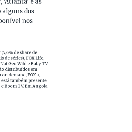
 ‘Atlanta’ e as
o alguns dos
ponível nos
 (5,6% de share de
s de séries), FOX Life,
 Nat Geo Wild e Baby TV
ão distribuídos em
o on demand, FOX +,
NG está também presente
a e Boom TV. Em Angola