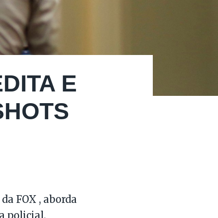
DITA E
‘SHOTS
 da FOX , aborda
 policial.