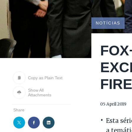
NOTÍCIAS
FOX
EXC
Copy as Plain Text
FIRE
Show All
Attachments
05 April 2019
Share
Esta sér
a temáti