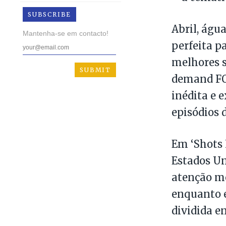
SUBSCRIBE
Abril, água
Mantenha-se em contacto!
perfeita pa
melhores s
demand FOX
inédita e e
episódios 
Em ‘Shots 
Estados Un
atenção me
enquanto e
dividida e