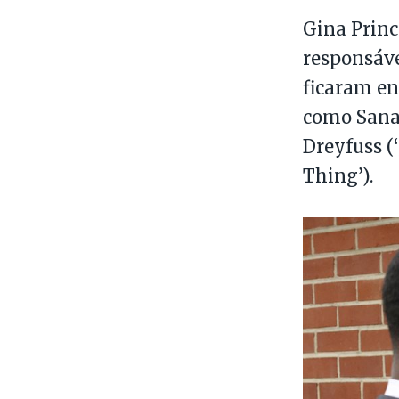
Gina Prin
responsáve
ficaram en
como Sanaa
Dreyfuss (
Thing’).