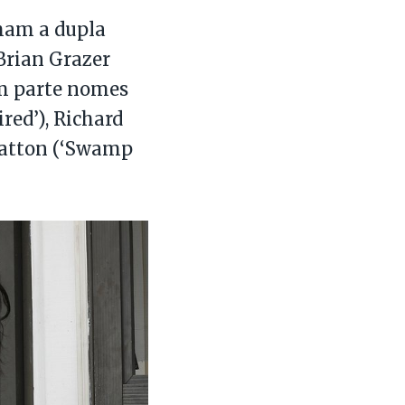
mam a dupla
 Brian Grazer
em parte nomes
red’), Richard
 Patton (‘Swamp