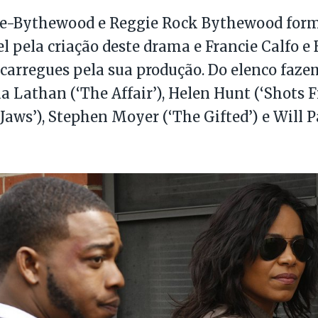
ce-Bythewood e Reggie Rock Bythewood for
l pela criação deste drama e Francie Calfo e
carregues pela sua produção. Do elenco faz
 Lathan (‘The Affair’), Helen Hunt (‘Shots Fi
‘Jaws’), Stephen Moyer (‘The Gifted’) e Will