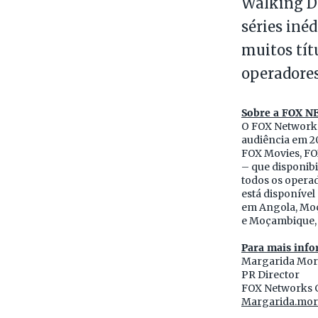
Walking Dea
séries iné
muitos tít
operadore
Sobre a FOX 
O FOX Networks
audiência em 20
FOX Movies, FO
– que disponibi
todos os opera
está disponível
em Angola, Moç
e Moçambique, 
Para mais info
Margarida Mor
PR Director
FOX Networks 
Margarida.mor