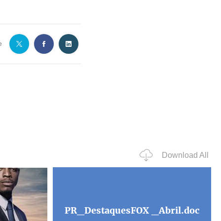
e
Download All
PR_DestaquesFOX _Abril.doc