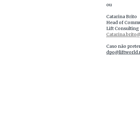
ou
Catarina Brito
Head of Commu
Lift Consulting
Catarina.brito@
Caso não preten
dpo@liftworld.