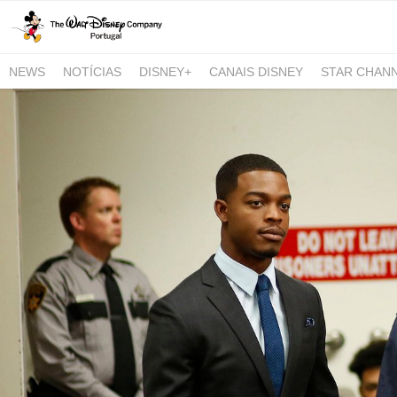
NEWS
NOTÍCIAS
DISNEY+
CANAIS DISNEY
STAR CHAN
NATIONAL GEOGRAPHIC AND NATIONAL GEOGRAPHIC WILD