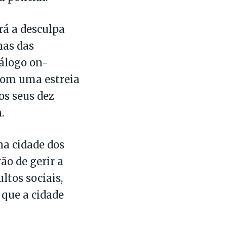
erá a desculpa
nas das
tálogo on-
com uma estreia
 os seus dez
.
na cidade dos
ão de gerir a
ltos sociais,
 que a cidade