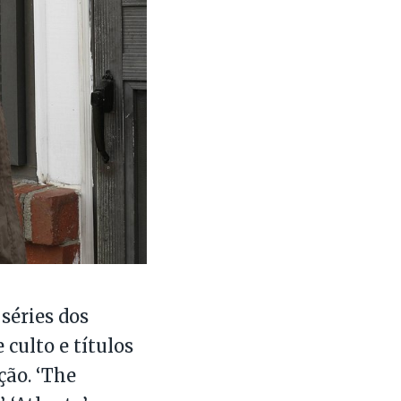
séries dos
 culto e títulos
ção. ‘The