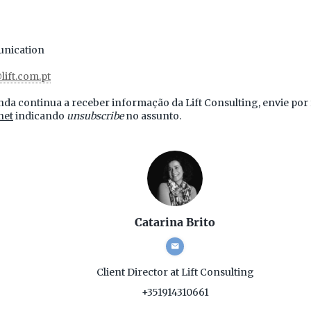
nication
lift.com.pt
da continua a receber informação da Lift Consulting, envie por 
net
indicando
unsubscribe
no assunto.
Catarina Brito
Client Director
at Lift Consulting
+351914310661