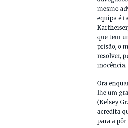
mesmo advo
equipa é t
Kartheiser
que tem um
prisão, o 
resolver, 
inocência.
Ora enquan
lhe um gr
(Kelsey Gr
acredita q
para a pôr