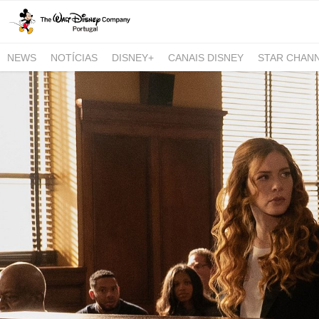
NEWS
NOTÍCIAS
DISNEY+
CANAIS DISNEY
STAR CHAN
NATIONAL GEOGRAPHIC AND NATIONAL GEOGRAPHIC WILD