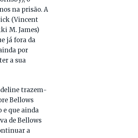
nos na prisão. A
ick (Vincent
kki M. James)
e já fora da
ainda por
ter a sua
adeline trazem-
re Bellows
o e que ainda
iva de Bellows
ontinuar a