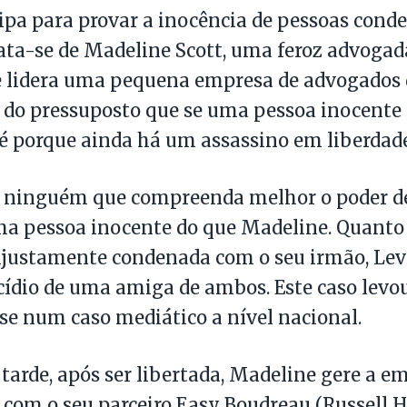
ipa para provar a inocência de pessoas cond
rata-se de Madeline Scott, uma feroz advoga
e lidera uma pequena empresa de advogados d
e do pressuposto que se uma pessoa inocente
é porque ainda há um assassino em liberdade
e ninguém que compreenda melhor o poder d
ma pessoa inocente do que Madeline. Quanto
injustamente condenada com o seu irmão, Levi
ídio de uma amiga de ambos. Este caso levo
e num caso mediático a nível nacional.
tarde, após ser libertada, Madeline gere a e
com o seu parceiro Easy Boudreau (Russell H