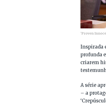
'Proven Innoce
Inspirada 
profunda e
criarem hi
testemunho
A série ap
– a protag
‘Crepúscul