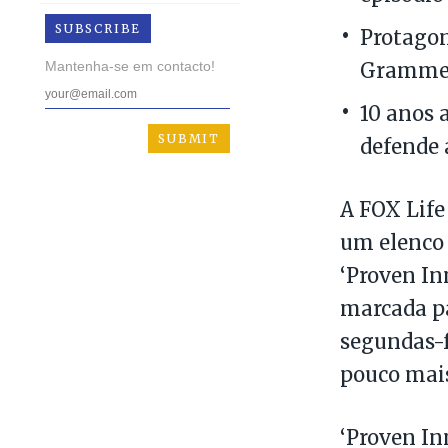
SUBSCRIBE
Protagon
Mantenha-se em contacto!
Grammer 
10 anos 
defende 
A FOX Life
um elenco 
‘Proven In
marcada pa
segundas-f
pouco mais
‘Proven In