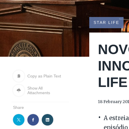
STAR LIFE
NOV
INN
Copy as Plain Text
LIFE
Show All
Attachments
18 February 20
Share
A estrei
episódio