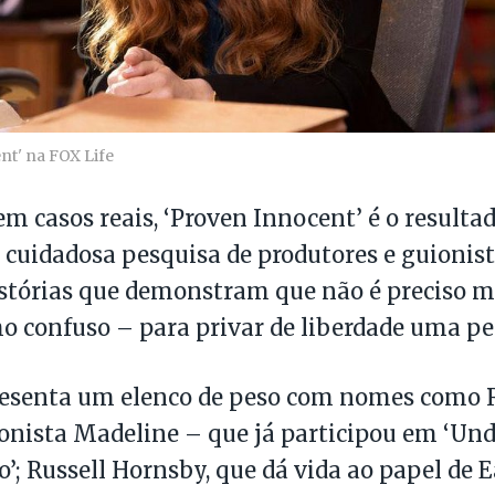
nt' na FOX Life
em casos reais, ‘Proven Innocent’ é o result
 cuidadosa pesquisa de produtores e guionis
stórias que demonstram que não é preciso 
 confuso – para privar de liberdade uma pe
resenta um elenco de peso com nomes como R
onista Madeline – que já participou em ‘Un
o’; Russell Hornsby, que dá vida ao papel de 