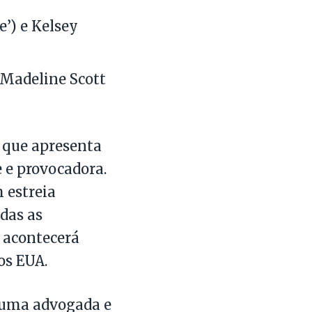
’) e Kelsey
 Madeline Scott
 que apresenta
 e provocadora.
 estreia
odas as
e acontecerá
os EUA.
e uma advogada e