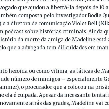
gado que ajudou a libertá-la depois de 10 a
ambém composta pelo investigador Bodie Qu
) e a diretora de comunicação Violet Bell (Ni
 podcast sobre histórias criminais. Ainda qu
mistério da morte da amiga de Madeline está 
pelo que a advogada tem dificuldades em man
to heroína ou como vítima, as táticas de M
ande número de inimigos – especialmente Go
ammer), o procurador que a colocou na prisã
ue ela é culpada. Apesar da incessante tentat
 novamente atrás das grades, Madeline vai c