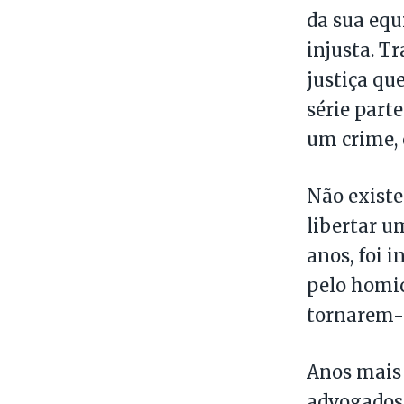
da sua equ
injusta. T
justiça qu
série part
um crime, 
Não exist
libertar u
anos, foi 
pelo homic
tornarem-s
Anos mais 
advogados 