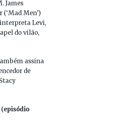
M. James
er (‘Mad Men’)
interpreta Levi,
apel do vilão,
ue também assina
encedor de
Stacy
 (episódio