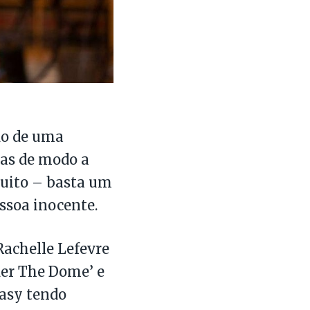
ado de uma
tas de modo a
muito – basta um
ssoa inocente.
achelle Lefevre
der The Dome’ e
Easy tendo