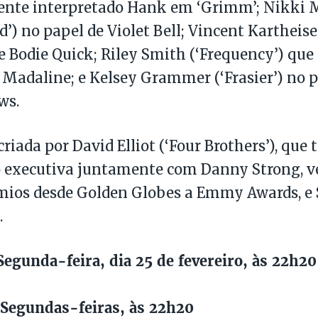
ente interpretado Hank em ‘Grimm’; Nikki 
d’) no papel de Violet Bell; Vincent Kartheis
e Bodie Quick; Riley Smith (‘Frequency’) que 
 Madaline; e Kelsey Grammer (‘Frasier’) no p
ws.
 criada por David Elliot (‘Four Brothers’), q
o executiva juntamente com Danny Strong, v
mios desde Golden Globes a Emmy Awards, e 
.
egunda-feira, dia 25 de fevereiro, às 22h20
Segundas-feiras, às 22h20