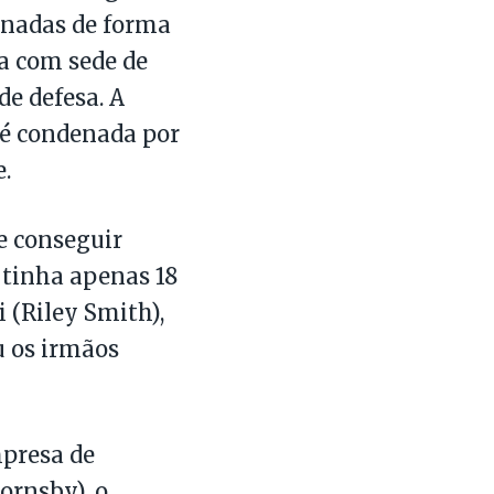
enadas de forma
da com sede de
e defesa. A
 é condenada por
.
e conseguir
 tinha apenas 18
 (Riley Smith),
u os irmãos
mpresa de
ornsby), o