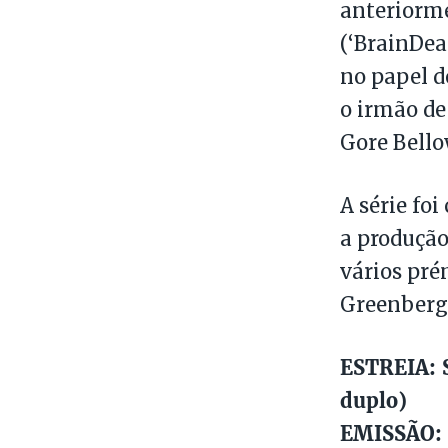
anteriorm
(‘BrainDea
no papel d
o irmão de
Gore Bello
A série foi
a produçã
vários pré
Greenberg
ESTREIA: S
duplo)
EMISSÃO: 