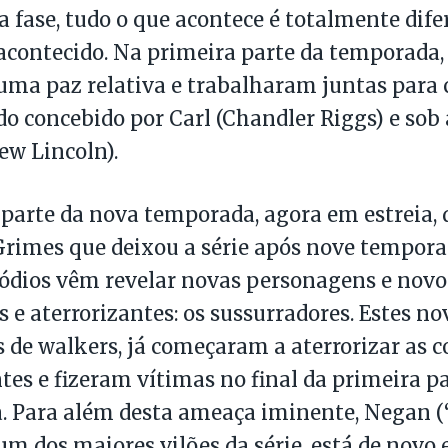
ta fase, tudo o que acontece é totalmente dif
acontecido. Na primeira parte da temporada
ma paz relativa e trabalharam juntas para 
 concebido por Carl (Chandler Riggs) e sob 
ew Lincoln).
parte da nova temporada, agora em estreia, 
rimes que deixou a série após nove tempora
ódios vêm revelar novas personagens e novos
s e aterrorizantes: os sussurradores. Estes no
s de walkers, já começaram a aterrorizar as
tes e fizeram vítimas no final da primeira p
 Para além desta ameaça iminente, Negan (‘
um dos maiores vilões da série, está de novo 