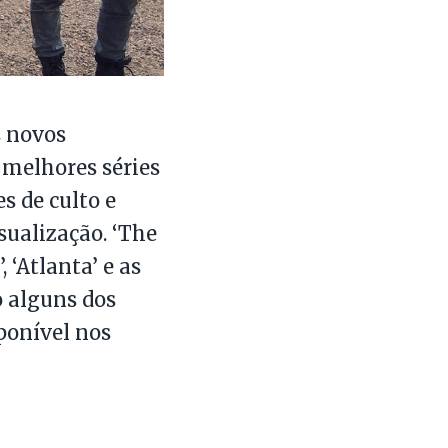
s novos
 melhores séries
s de culto e
sualização. ‘The
 ‘Atlanta’ e as
o alguns dos
ponível nos