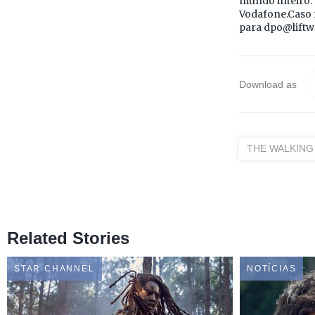
mundo inteiro.
Vodafone.Caso n
para dpo@liftw
Download as
THE WALKING
Related Stories
STAR CHANNEL
NOTÍCIAS