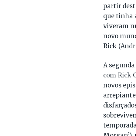
partir des
que tinha 
viveram nu
novo mundo
Rick (Andr
A segunda 
com Rick G
novos epis
arrepiante
disfarçado
sobreviven
temporada.
Morgan’), 