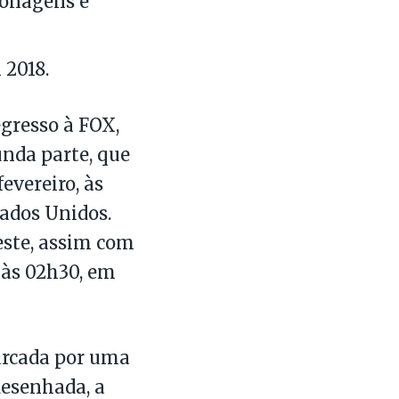
sonagens e
 2018.
gresso à FOX,
nda parte, que
fevereiro, às
tados Unidos.
este, assim com
 às 02h30, em
arcada por uma
desenhada, a