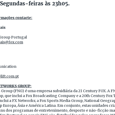
Segundas-feiras às 23h05.
rmações contacte:
ais
Group Portugal
ais@fox.com
nication
lift.com.pt
NETWORKS GROUP:
 Group (FNG) é uma empresa subsidiária da 21 Century FOX. A F
p, que inclui a Fox Broadcasting Company e a 20th Century Fox T
nclui a FX Networks; a Fox Sports Media Group, National Geograp
 Europa, Ásia e América Latina. Em conjunto, estas unidades c
uns dos programas de entretenimento, desporto e não-ficção ma