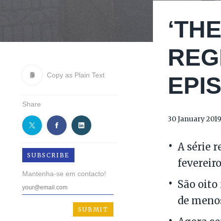
‘TH
REG
Copy as Plain Text
EPI
Share
30 January 201
A série 
SUBSCRIBE
fevereiro
Mantenha-se em contacto!
São oito
de menos