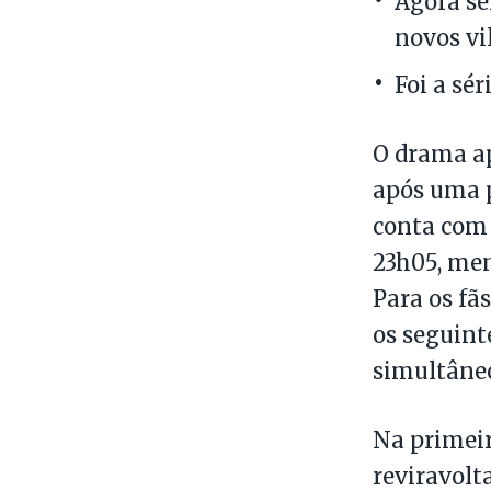
Agora se
novos vi
Foi a sé
O drama ap
após uma p
conta com o
23h05, men
Para os fã
os seguint
simultâne
Na primeir
reviravolt