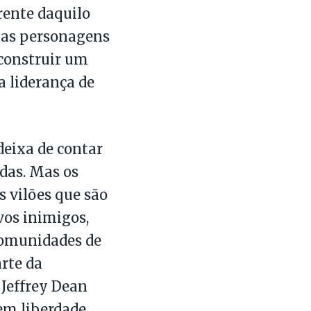
erente daquilo
, as personagens
construir um
a liderança de
deixa de contar
das. Mas os
 vilões que são
vos inimigos,
 comunidades de
arte da
Jeffrey Dean
em liberdade.