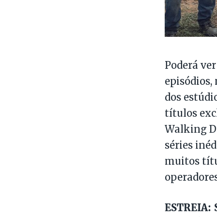
Poderá ver
episódios,
dos estúdi
títulos ex
Walking Dea
séries iné
muitos tít
operadore
ESTREIA: S