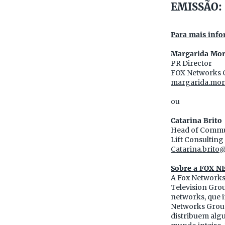
EMISSÃO: 
Para mais info
Margarida Mor
PR Director
FOX Networks 
margarida.mor
ou
Catarina Brito
Head of Commu
Lift Consulting
Catarina.brito@
Sobre a FOX 
A Fox Networks
Television Grou
networks, que i
Networks Group
distribuem alg