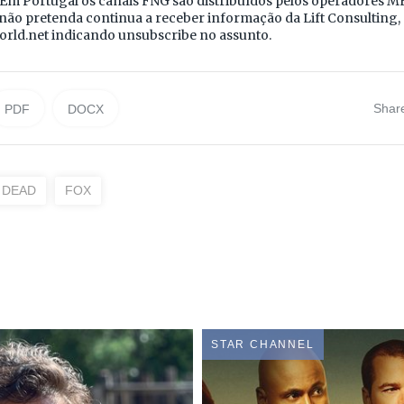
 Em Portugal os canais FNG são distribuídos pelos operadores 
ão pretenda continua a receber informação da Lift Consulting, 
orld.net indicando unsubscribe no assunto.
Shar
PDF
DOCX
 DEAD
FOX
STAR CHANNEL