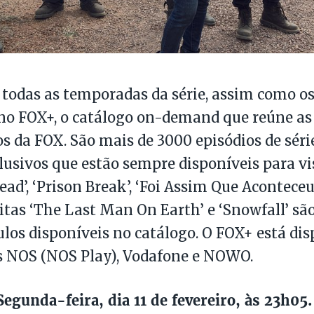
 todas as temporadas da série, assim como o
 no FOX+, o catálogo on-demand que reúne as
os da FOX. São mais de 3000 episódios de série
clusivos que estão sempre disponíveis para vi
d’, ‘Prison Break’, ‘Foi Assim Que Aconteceu’,
ditas ‘The Last Man On Earth’ e ‘Snowfall’ sã
ulos disponíveis no catálogo. O FOX+ está dis
s NOS (NOS Play), Vodafone e NOWO.
egunda-feira, dia 11 de fevereiro, às 23h05.