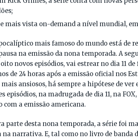
m Rick Grimes, a série conta com novas per
lões;
rie mais vista on-demand a nível mundial, em
ocalíptico mais famoso do mundo está de re
ausa na emissão da nona temporada. A segu
ito novos episódios, vai estrear no dia 11 de 
os de 24 horas após a emissão oficial nos Es
s mais ansiosos, há sempre a hipótese de ver 
es episódios, na madrugada de dia 11, na FOX,
o com a emissão americana.
a parte desta nona temporada, a série foi m
a na narrativa. E, tal como no livro de banda 