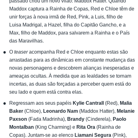
passado criou um novo vilão: Maddox Hatter. Quando
Maddox captura a Rainha de Copas, Red e Chloe têm de
unir forças à nova irmã de Red, Pink, a Luis, filho de
Luisa Madrigal, a Hazel, filha do Capitão Gancho, e a
Max, filho de Maddox, para salvarem a Rainha e o País
das Maravilhas.
O
teaser
acompanha Red e Chloe enquanto estas são
arrastadas para as dinâmicas em constante mudança das
novas personagens e descobrem alianças inesperadas e
ameaças ocultas. À medida que as lealdades se tornam
incertas, as duas são forçadas a perceber quem está do
seu lado e quem está contra elas.
Regressam aos seus papéis
Kylie Cantrall
(Red),
Malia
Baker
(Chloe),
Leonardo Nam
(Maddox Hatter),
Melanie
Paxson
(Fada Madrinha),
Brandy
(Cinderela),
Paolo
Montalban
(King Charming) e
Rita Ora
(Rainha de
Copas). Juntam-se ao elenco
Liamani Segura
(Pink),