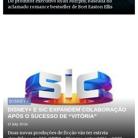
Do produtor executivo Ryan Murphy, baseada no
aclamado romance bestseller de Bret Easton Ellis
DISNEY+
DISNEY+ E SIC EXPANDEM COLABORAÇÃO
APÓS O SUCESSO DE “VITÓRIA”
13 July 2026
Duas novas produções de ficção vão ter estreia