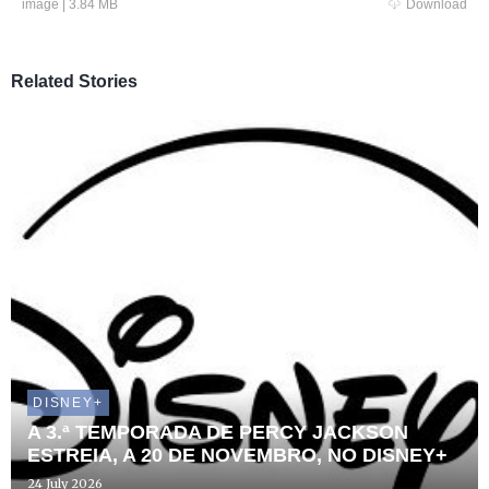
image
|
3.84 MB
Download
Related Stories
DISNEY+
A 3.ª TEMPORADA DE PERCY JACKSON
ESTREIA, A 20 DE NOVEMBRO, NO DISNEY+
24 July 2026