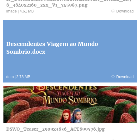
8_3840x2160_zxx_V1_745987.png
image
|
4.61 MB
Download
Descendentes Viagem ao Mundo
Sombrio.docx
docx
|
2.78 MB
Download
DSWO_Teaser_2909x3636_ACT699576.jpg