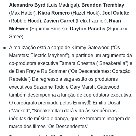
Alexandro Byrd
(Luis Madrigal),
Brendon Tremblay
(Max Hatter),
Kiara Romero
(Hazel Hook),
Joel Oulette
(Robbie Hood),
Zavien Garret
(Felix Facilier),
Ryan
McEwen
(Squirmy Smee) e
Dayton Paradis
(Squeaky
Smee).
A realização está a cargo de Kimmy Gatewood (“Os
Marretas: Electric Mayhem”), a partir de um argumento da
co-produtora executiva Tamara Chestna (“Sneakerella”) e
de Dan Frey e Ru Sommer (“Os Descendentes: Coração
Rebelde”) De regresso à saga estão os produtores
executivos Suzanne Todd e Gary Marsh. Gatewood
também desempenha a função de coprodutora executiva.
O coreógrafo premiado pelos EmmyⓇ Emilio Dosal
(“Wicked”, “Sneakerella”) dará vida às sequências
inéditas de música e dança, que se tornaram imagem de
marca dos filmes “Os Descendentes”.