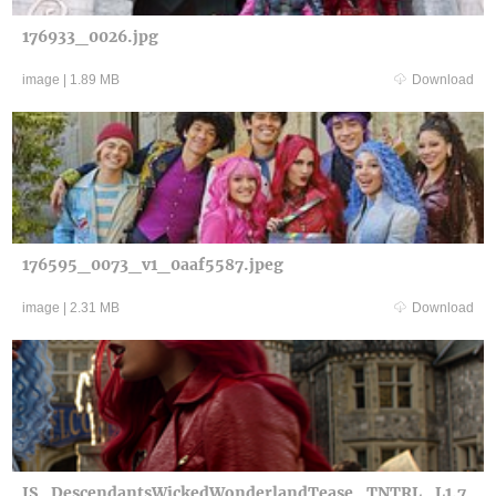
176933_0026.jpg
image
|
1.89 MB
Download
176595_0073_v1_0aaf5587.jpeg
image
|
2.31 MB
Download
IS_DescendantsWickedWonderlandTease_TNTRL_L1.7