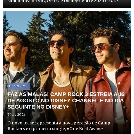
simultânea na SIC, OPTO e Disney+ entre 2026 e 2027.
DISNEY+
FAZ AS MALAS! CAMP ROCK 3 ESTREIA A 13
DE AGOSTO NO DISNEY CHANNEL E NO DIA
SEGUINTE NO DISNEY+
7 July 2026
O novo teaser apresenta a nova geração de Camp
Rockers e o primeiro single, «One Beat Away»