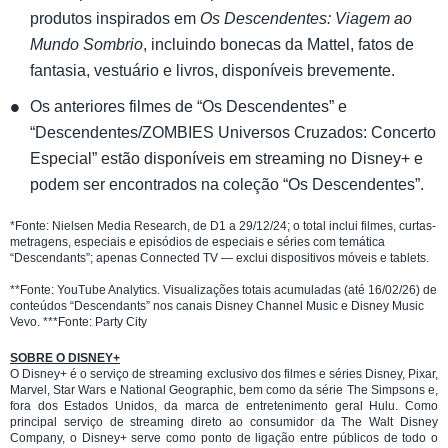
produtos inspirados em
Os Descendentes: Viagem ao
Mundo Sombrio
, incluindo bonecas da Mattel, fatos de
fantasia, vestuário e livros, disponíveis brevemente.
Os anteriores filmes de “Os Descendentes” e
“Descendentes/ZOMBIES Universos Cruzados: Concerto
Especial” estão disponíveis em streaming no Disney+ e
podem ser encontrados na coleção “Os Descendentes”.
*Fonte: Nielsen Media Research, de D1 a 29/12/24; o total inclui filmes, curtas-
metragens, especiais e episódios de especiais e séries com temática
“Descendants”; apenas Connected TV — exclui dispositivos móveis e tablets.
**Fonte: YouTube Analytics. Visualizações totais acumuladas (até 16/02/26) de
conteúdos “Descendants” nos canais Disney Channel Music e Disney Music
Vevo. ***Fonte: Party City
SOBRE O DISNEY+
O Disney+ é o serviço de streaming exclusivo dos filmes e séries Disney, Pixar,
Marvel, Star Wars e National Geographic, bem como da série The Simpsons e,
fora dos Estados Unidos, da marca de entretenimento geral Hulu. Como
principal serviço de streaming direto ao consumidor da The Walt Disney
Company, o Disney+ serve como ponto de ligação entre públicos de todo o