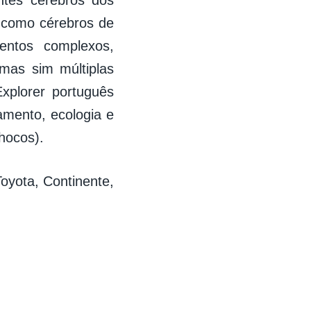
ntes cérebros dos
a como cérebros de
entos complexos,
 mas sim múltiplas
xplorer português
amento, ecologia e
hocos).
oyota, Continente,