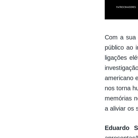
Com a sua 
público ao 
ligações e
investigaç
americano e
nos torna hu
memórias ne
a aliviar o
Eduardo S