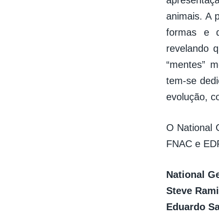
apresentaç
animais. A 
formas e d
revelando q
“mentes” m
tem-se dedi
evolução, c
O National 
FNAC e ED
National G
Steve Rami
Eduardo S