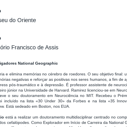
o
seu do Oriente
o
tório Francisco de Assis
tigadores National Geographic
ria e elimina memórias no cérebro de roedores. O seu objetivo final: ut
rias negativas e reforçar as positivas nos seres humanos, a fim de aj
ress pós-traumático e à depressão. É professor assistente de neuroc
eiro júnior na Universidade de Harvard. Ramirez licenciou-se em Neur
eve o seu doutoramento em Neurociência no MIT. Recebeu o Prémi
oi incluído na lista «30 Under 30» da Forbes e na lista «35 Inn
ew. Está sedeado em Boston, nos EUA.
io
está a realizar um doutoramento multidisciplinar centrado no com
dos cefalópodes. Como Explorador em Início de Carreira da National 