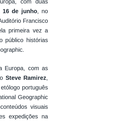
Europa, com duas
a
16 de junho
, no
Auditório Francisco
la primeira vez a
 público histórias
eographic.
na Europa, com as
no
Steve Ramirez
,
 etólogo português
ational Geographic
onteúdos visuais
des expedições na