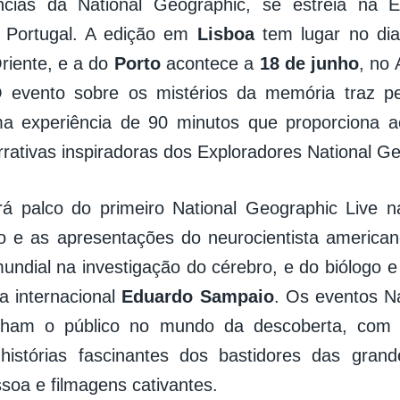
ncias da National Geographic, se estreia na 
 Portugal. A edição em
Lisboa
tem lugar no di
riente, e a do
Porto
acontece a
18 de junho
, no 
O evento sobre os mistérios da memória traz pe
a experiência de 90 minutos que proporciona ao
rrativas inspiradoras dos Exploradores National G
rá palco do primeiro National Geographic Live 
o e as apresentações do neurocientista america
mundial na investigação do cérebro, e do biólogo e
ia internacional
Eduardo Sampaio
. Os eventos N
lham o público no mundo da descoberta, com c
 histórias fascinantes dos bastidores das gran
ssoa e filmagens cativantes.