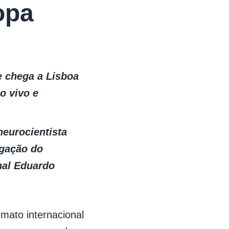
opa
e chega a Lisboa
o vivo e
neurocientista
igação do
nal Eduardo
rmato internacional