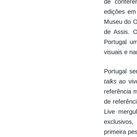
de conferê
edições em
Museu do O
de Assis. 
Portugal um
visuais e na
Portugal se
talks
ao viv
referência 
de referênc
Live mergu
exclusivos,
primeira pe