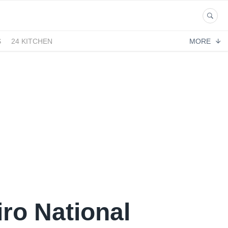
S
24 KITCHEN
MORE
iro National