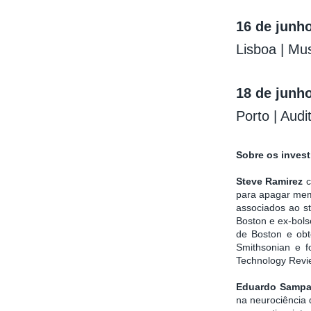
16 de junh
Lisboa | Mu
18 de junh
Porto | Audi
Sobre os inves
Steve Ramirez
c
para apagar memó
associados ao st
Boston e ex-bols
de Boston e obt
Smithsonian e f
Technology Revi
Eduardo Sampa
na neurociência 