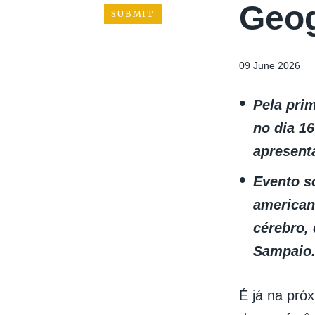
Geog
09 June 2026
Pela pri
no dia 16
apresent
Evento so
american
cérebro, 
Sampaio
É já na pr