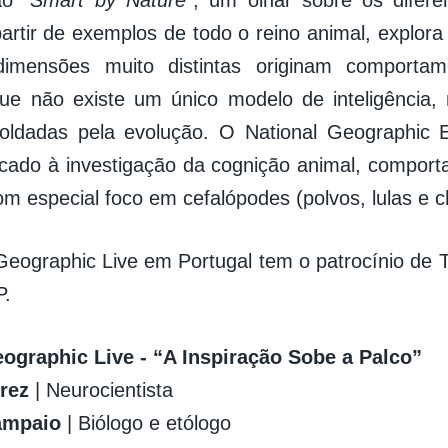
ão “
Smart by Nature
”, um olhar sobre os difere
partir de exemplos de todo o reino animal, explor
imensões muito distintas originam comportam
ue não existe um único modelo de inteligência,
oldadas pela evolução. O National Geographic E
cado à investigação da cognição animal, comport
om especial foco em cefalópodes (polvos, lulas e c
Geographic Live em Portugal tem o patrocínio de T
P.
eographic Live - “A Inspiração Sobe a Palco”
rez
| Neurocientista
ampaio
| Biólogo e etólogo