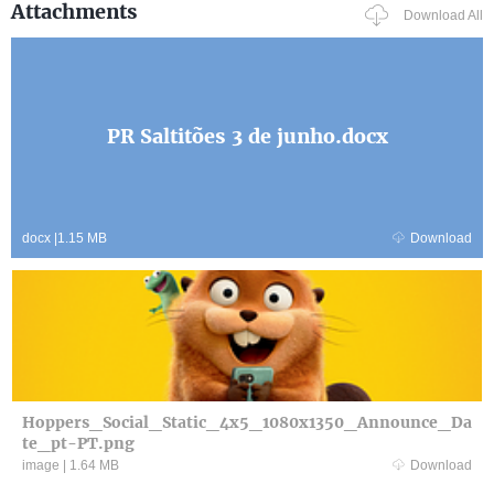
Attachments
Download All
PR Saltitões 3 de junho.docx
docx
|
1.15 MB
Download
Hoppers_Social_Static_4x5_1080x1350_Announce_Da
te_pt-PT.png
image
|
1.64 MB
Download