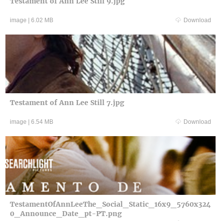
Testament of Ann Lee Still 9.jpg
image
|
6.02 MB
Download
Testament of Ann Lee Still 7.jpg
image
|
6.54 MB
Download
TestamentOfAnnLeeThe_Social_Static_16x9_5760x324
0_Announce_Date_pt-PT.png