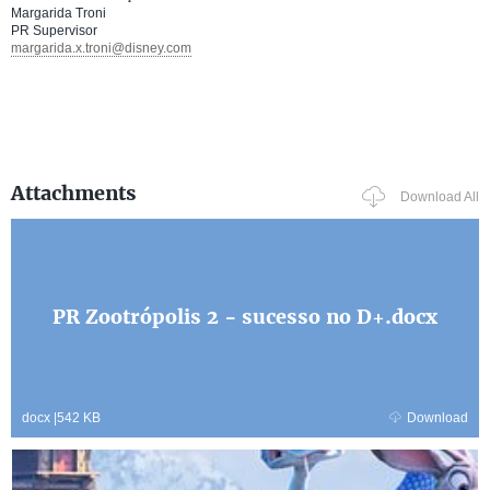
Margarida Troni
PR Supervisor
margarida.x.troni@disney.com
Attachments
Download All
PR Zootrópolis 2 - sucesso no D+.docx
docx
|
542 KB
Download