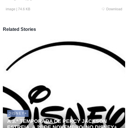
image
|
74.6 KB
Download
Related Stories
DISNEY+
A 3.ª TEMPORADA DE PERCY JACKSON
ESTREIA, A 20 DE NOVEMBRO, NO DISNEY+