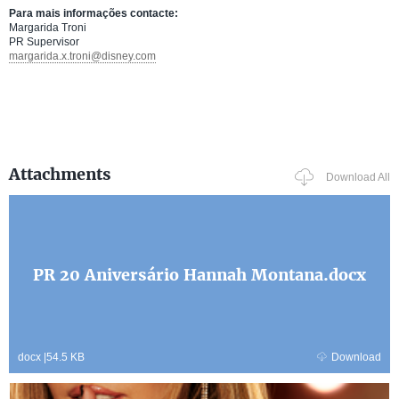
Para mais informações contacte:
Margarida Troni
PR Supervisor
margarida.x.troni@disney.com
Attachments
Download All
PR 20 Aniversário Hannah Montana.docx
docx
|
54.5 KB
Download