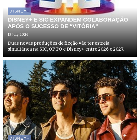
DISNEY+
DISNEY+ E SIC EXPANDEM COLABORAÇÃO
APÓS O SUCESSO DE “VITÓRIA”
13 July 2026
Duas novas produções de ficção vão ter estreia
simultânea na SIC, OPTO e Disney+ entre 2026 e 2027.
DISNEY+