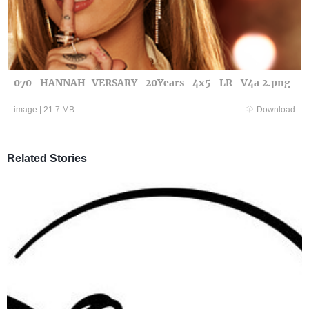
070_HANNAH-VERSARY_20Years_4x5_LR_V4a 2.png
image
|
21.7 MB
Download
Related Stories