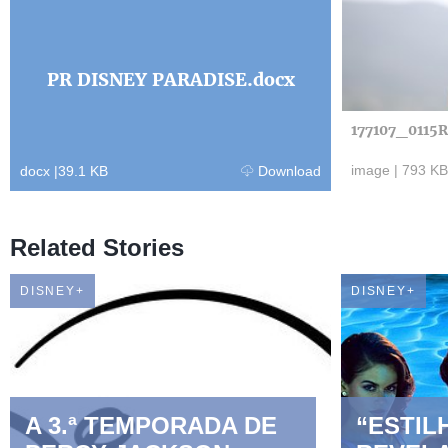
PR DISNEY PARADISE.docx
177107_0115R
image
|
793 KB
docx
|
39.1 KB
Download
Related Stories
DISNEY+
DISNEY+
A 3.ª TEMPORADA DE
“ESTIL