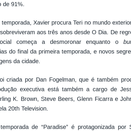
ão de 91%.
temporada, Xavier procura Teri no mundo exteri
sobreviveram aos três anos desde O Dia. De regr
 social começa a desmoronar enquanto o
b
as do final da primeira temporada, e novos segr
igens da cidade.
foi criada por Dan Fogelman, que é também prod
rodução executiva está também a cargo de Jes
rling K. Brown, Steve Beers, Glenn Ficarra e Joh
la 20th Television.
temporada de “Paradise” é protagonizada por S