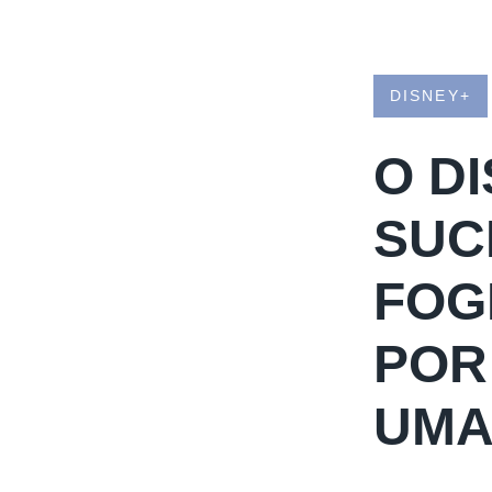
DISNEY+
O D
SUC
FOG
POR
UMA