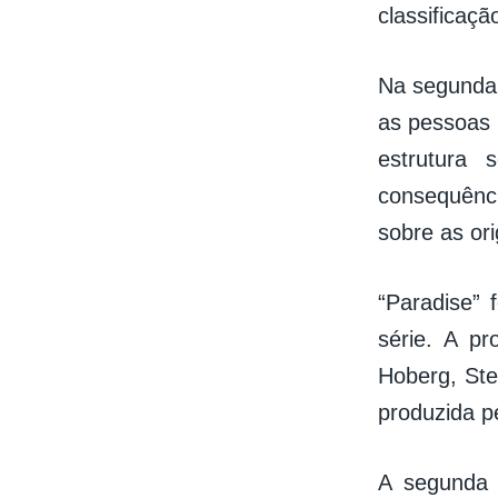
classificaç
Na segunda 
as pessoas 
estrutura
consequênci
sobre as or
“Paradise” 
série. A p
Hoberg, Ste
produzida pe
A segunda 