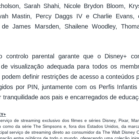
cholson, Sarah Shahi, Nicole Brydon Bloom, Kry
yah Mastin, Percy Daggs IV e Charlie Evans, 
s de James Marsden, Shailene Woodley, Thom
o controlo parental garante que o Disney+ co
a de visualização adequada para todos os membr
 podem definir restrições de acesso a conteúdos p
egidos por PIN, juntamente com os Perfis Infantis 
r tranquilidade aos pais e encarregados de educaç
EY+
rviço de streaming exclusivo dos filmes e séries Disney, Pixar, Mar
 como da série The Simpsons e, fora dos Estados Unidos, da marca
cipal serviço de streaming direto ao consumidor da The Walt Disney
igação entre públicos de todo o mundo, oferecendo uma coleção inig