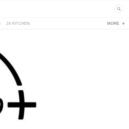
S
24 KITCHEN
MORE