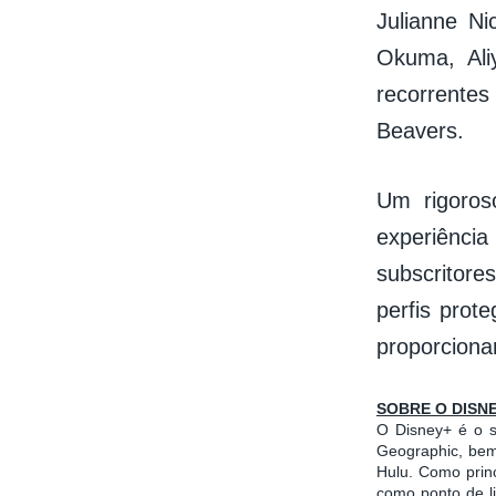
Julianne Ni
Okuma, Ali
recorrente
Beavers.
Um rigoros
experiênci
subscritores
perfis prot
proporciona
SOBRE O DISN
O Disney+ é o se
Geographic, bem
Hulu. Como prin
como ponto de l