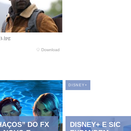
3.jpg
Download
DISNEY+
HAÇOS” DO FX
DISNEY+ E SIC