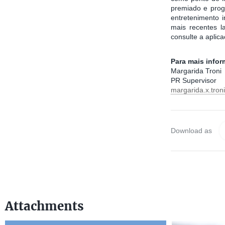
premiado e progr
entretenimento 
mais recentes l
consulte a aplic
Para mais info
Margarida Troni
PR Supervisor
margarida.x.tro
Download as
Attachments