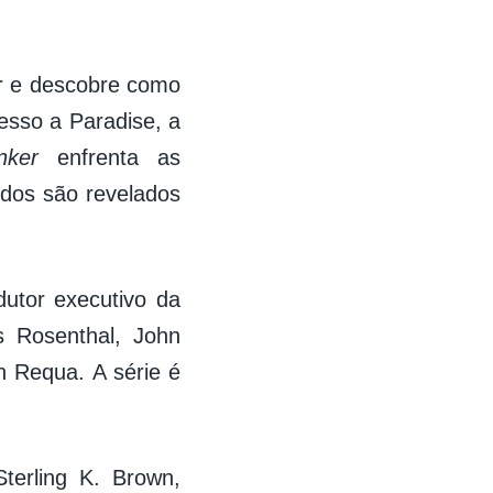
or e descobre como
esso a Paradise, a
unker
enfrenta as
edos são revelados
utor executivo da
s Rosenthal, John
n Requa. A série é
terling K. Brown,