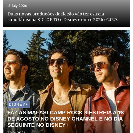
13 July 2026
Duas novas produções de ficção vão ter estreia
simultânea na SIC, OPTO e Disney+ entre 2026 e 2027.
DISNEY+
FAZ AS MALAS! CAMP ROCK 3 ESTREIA A 13
DE AGOSTO NO DISNEY CHANNEL E NO DIA
SEGUINTE NO DISNEY+
7 July 2026