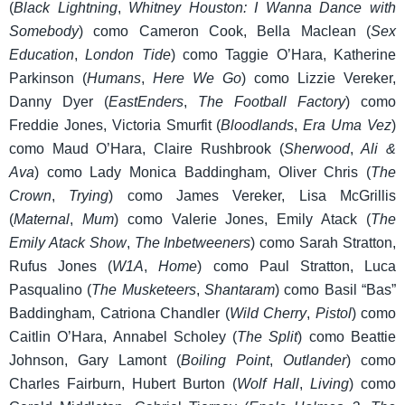
(
Black Lightning
,
Whitney Houston: I Wanna Dance with
Somebody
) como Cameron Cook, Bella Maclean (
Sex
Education
,
London Tide
) como Taggie O’Hara, Katherine
Parkinson (
Humans
,
Here We Go
) como Lizzie Vereker,
Danny Dyer (
EastEnders
,
The Football Factory
) como
Freddie Jones, Victoria Smurfit (
Bloodlands
,
Era Uma Vez
)
como Maud O’Hara, Claire Rushbrook (
Sherwood
,
Ali &
Ava
) como Lady Monica Baddingham, Oliver Chris (
The
Crown
,
Trying
) como James Vereker, Lisa McGrillis
(
Maternal
,
Mum
) como Valerie Jones, Emily Atack (
The
Emily Atack Show
,
The Inbetweeners
) como Sarah Stratton,
Rufus Jones (
W1A
,
Home
) como Paul Stratton, Luca
Pasqualino (
The Musketeers
,
Shantaram
) como Basil “Bas”
Baddingham, Catriona Chandler (
Wild Cherry
,
Pistol
) como
Caitlin O’Hara, Annabel Scholey (
The Split
) como Beattie
Johnson, Gary Lamont (
Boiling Point
,
Outlander
) como
Charles Fairburn, Hubert Burton (
Wolf Hall
,
Living
) como