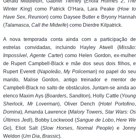
Gerald Middleton, Gabriel Tierney (
Enola Holmes 2
,
The
Winter King
) como Patrick O’Hara, Lara Peake (
How to
Have Sex
,
Reunion
) como Daysee Butler e Bryony Hannah
(
Talamasca
,
Call the Midwife
) como Dierdre Kilpatrick.
A nova temporada conta ainda com a participação de
estrelas convidadas, incluindo Hayley Atwell (
Missão:
Impossível
,
Agente Carter
) como Helen Gordon, ex-mulher
de Rupert Campbell-Black e mãe dos seus dois filhos, e
Rupert Everett (
Napoleão
,
My Policeman
) no papel do seu
marido, Malise Gordon, antigo treinador e mentor de
Campbell-Black no salto de obstáculos. Juntam-se ainda ao
elenco Maxim Ays (
Boarders
,
Sanditon
), Holly Cattle (
Young
Sherlock
,
Mr Loverman
), Oliver Dench (
Hotel Portofino
,
Domina
), Amanda Lawrence (
Malory Towers
,
Star Wars: Os
Últimos Jedi
), Bobby Lockwood (
Sangue de Lobo
,
Here We
Go
), Eliot Salt (
Slow Horses
,
Normal People
) e Jonny
Weldon (
Um Dia
,
Brassic
).