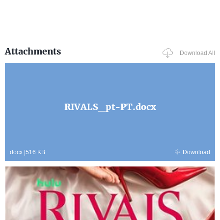
Attachments
Download All
RIVALS_pt-PT.docx
docx
|
516 KB
Download