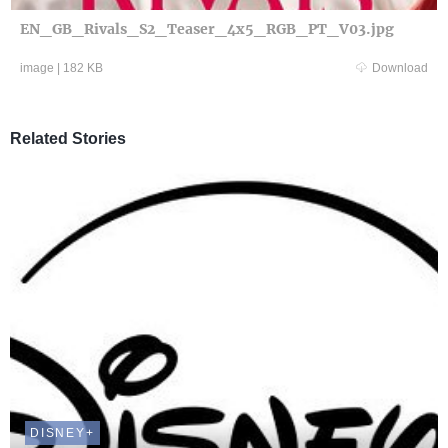
EN_GB_Rivals_S2_Teaser_4x5_RGB_PT_V03.jpg
image
|
182 KB
Download
Related Stories
DISNEY+