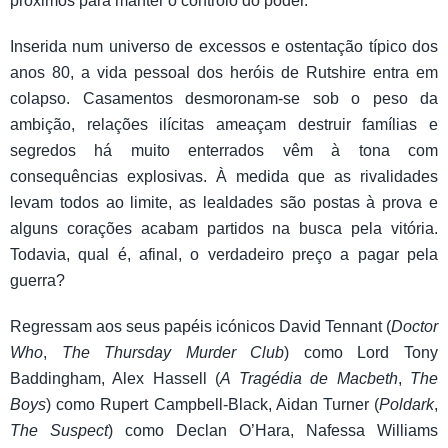
próximos para manter o controlo do poder.
Inserida num universo de excessos e ostentação típico dos
anos 80, a vida pessoal dos heróis de Rutshire entra em
colapso. Casamentos desmoronam-se sob o peso da
ambição, relações ilícitas ameaçam destruir famílias e
segredos há muito enterrados vêm à tona com
consequências explosivas. À medida que as rivalidades
levam todos ao limite, as lealdades são postas à prova e
alguns corações acabam partidos na busca pela vitória.
Todavia, qual é, afinal, o verdadeiro preço a pagar pela
guerra?
Regressam aos seus papéis icónicos David Tennant (
Doctor
Who
,
The Thursday Murder Club
) como Lord Tony
Baddingham, Alex Hassell (
A Tragédia de Macbeth
,
The
Boys
) como Rupert Campbell-Black, Aidan Turner (
Poldark
,
The Suspect
) como Declan O’Hara, Nafessa Williams