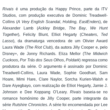
Rivais
é uma produção da Happy Prince, parte da ITV
Studios, com produção executiva de Dominic Treadwell-
Collins (
A Very English Scandal
,
Holding, EastEnders
), de
Alexander Lamb (
Ackley Bridge
,
The Bay
,
We Hunt
Together
), Felicity Blunt, Elliot Hegarty (
Cheaters
,
Ted
Lasso
), da dramaturga vencedora de um Olivier Award
Laura Wade (
The Riot Club
), da autora Jilly Cooper e, pelo
Disney+, de Jonny Richards. Eliza Mellor (T
he Midwich
Cuckoos
,
Por Trás dos Seus Olhos
,
Poldark
) regressa como
produtora da série. O argumento é assinado por Dominic
Treadwell-Collins, Laura Wade, Sophie Goodhart, Sam
Hoare, Mimi Hare, Clare Naylor, Sorcha Kurien-Walsh e
Dare Aiyegbayo, com realização de Elliot Hegarty, Jamie J.
Johnson e Dee Koppang O’Leary.
Rivais
baseia-se no
romance homónimo de Jilly Cooper, parte integrante da
série
Rutshire Chronicles
. A série foi encomendada por Lee