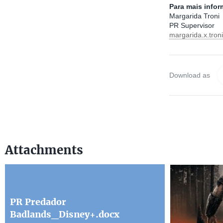
Para mais info
Margarida Troni
PR Supervisor
margarida.x.tro
Download as
Attachments
PR Predador
Badlands_Disney+.docx