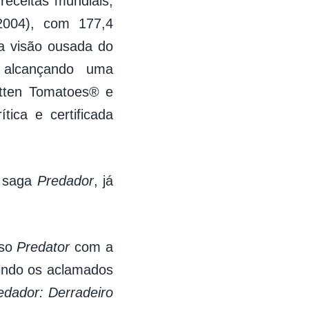
eceitas mundiais,
004), com 177,4
 a visão ousada do
, alcançando uma
otten Tomatoes® e
ica e certificada
a saga
Predador
, já
rso
Predator
com a
uindo os aclamados
edador: Derradeiro