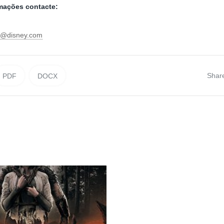
rmações contacte:
ni@disney.com
Shar
PDF
DOCX