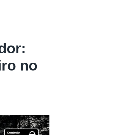
dor:
iro no