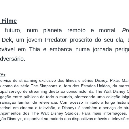
 Filme
o futuro, num planeta remoto e mortal,
Pr
Dek, um jovem Predator proscrito do seu clã,
rovável em Thia e embarca numa jornada peri
dversário.
EY+
rviço de streaming exclusivo dos filmes e séries Disney, Pixar, Mar
 como da série The Simpsons e, fora dos Estados Unidos, da marca
cipal serviço de streaming direto ao consumidor da The Walt Disney
igação entre públicos de todo o mundo, oferecendo uma coleção inig
amação familiar de referência. Com acesso ilimitado à longa histór
incrível em cinema e televisão, o Disney+ é também o serviço de st
ançamentos dos The Walt Disney Studios. Para mais informações, 
ação Disney+, disponível na maioria dos dispositivos móveis e televisõ