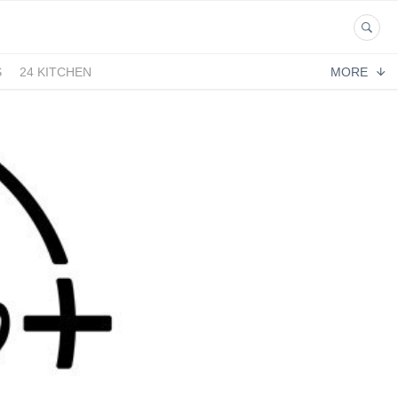
S
24 KITCHEN
MORE