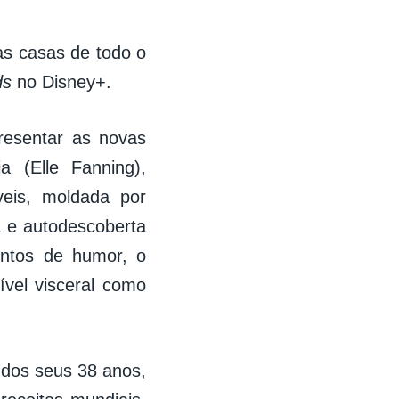
às casas de todo o
ds
no Disney+.
resentar as novas
a (Elle Fanning),
eis, moldada por
 e autodescoberta
entos de humor, o
ível visceral como
o dos seus 38 anos,