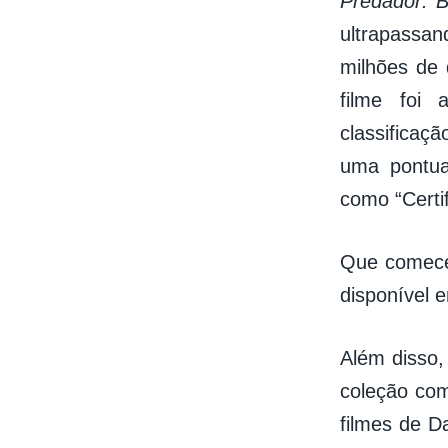
Predador: 
ultrapassan
milhões de 
filme foi 
classifica
uma pontua
como “Certif
Que comece
disponível
Além disso,
coleção com
filmes de 