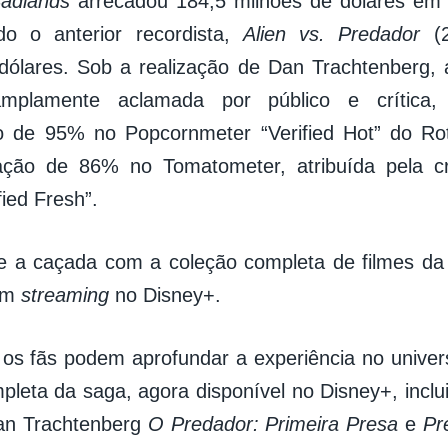
Badlands
arrecadou 184,5 milhões de dólares em r
do o anterior recordista,
Alien vs. Predador
(2
dólares. Sob a realização de Dan Trachtenberg,
amplamente aclamada por público e crítica
ção de 95% no Popcornmeter “Verified Hot” do R
ção de 86% no Tomatometer, atribuída pela crít
ied Fresh”.
 a caçada com a coleção completa de filmes d
 em
streaming
no Disney+.
 os fãs podem aprofundar a experiência no unive
pleta da saga, agora disponível no Disney+, incl
Dan Trachtenberg
O Predador: Primeira Presa
e
Pr