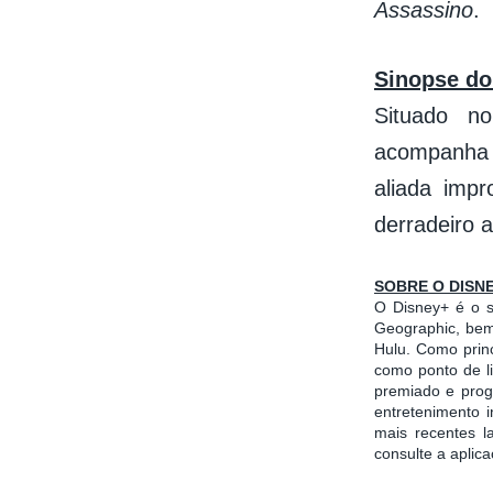
Assassino
.
Sinopse do
Situado n
acompanha 
aliada imp
derradeiro a
SOBRE O DISN
O Disney+ é o se
Geographic, bem
Hulu. Como prin
como ponto de l
premiado e progr
entretenimento 
mais recentes l
consulte a aplic