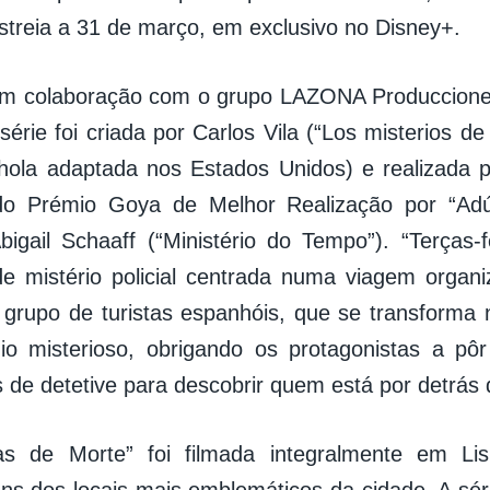
estreia a 31 de março, em exclusivo no Disney+.
em colaboração com o grupo LAZONA Producciones
série foi criada por Carlos Vila (“Los misterios de
hola adaptada nos Estados Unidos) e realizada 
do Prémio Goya de Melhor Realização por “Adú
bigail Schaaff (“Ministério do Tempo”). “Terças-
e mistério policial centrada numa viagem organ
 grupo de turistas espanhóis, que se transforma 
io misterioso, obrigando os protagonistas a pô
 de detetive para descobrir quem está por detrás 
iras de Morte” foi filmada integralmente em L