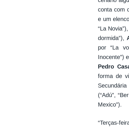
cenário alg
conta com c
e um elenc
“La Novia”)
dormida”),
por “La vo
Inocente”) 
Pedro Cas
forma de v
Secundária
(“Adú”, “Ber
Mexico”).
“Terças-fe