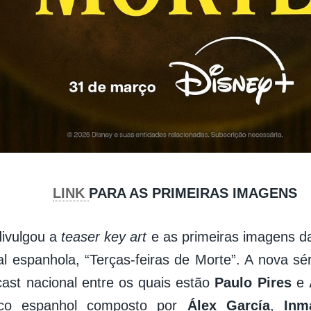
LINK
PARA AS PRIMEIRAS IMAGENS
ivulgou a
teaser key art
e as primeiras imagens d
al espanhola, “Terças-feiras de Morte”. A nova sér
ast nacional entre os quais estão
Paulo Pires
e
co espanhol composto por
Álex García
,
Inm