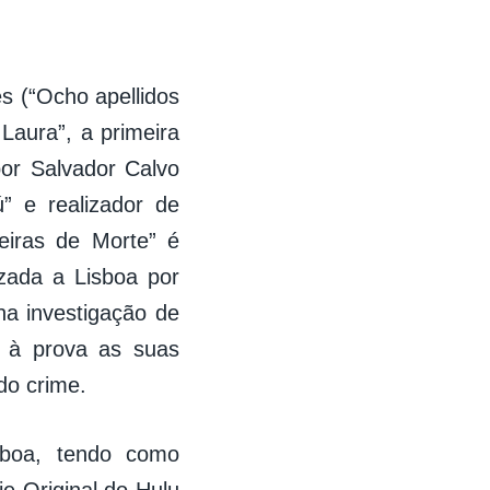
 (“Ocho apellidos
 Laura”, a primeira
por Salvador Calvo
” e realizador de
feiras de Morte” é
izada a Lisboa por
na investigação de
r à prova as suas
do crime.
isboa, tendo como