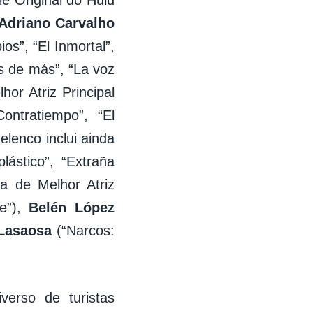
e Original do Hulu
Adriano Carvalho
ios”, “El Inmortal”,
s de más”, “La voz
r Atriz Principal
ntratiempo”, “El
elenco inclui ainda
lástico”, “Extraña
a de Melhor Atriz
e”),
Belén López
Lasaosa
(“Narcos:
verso de turistas