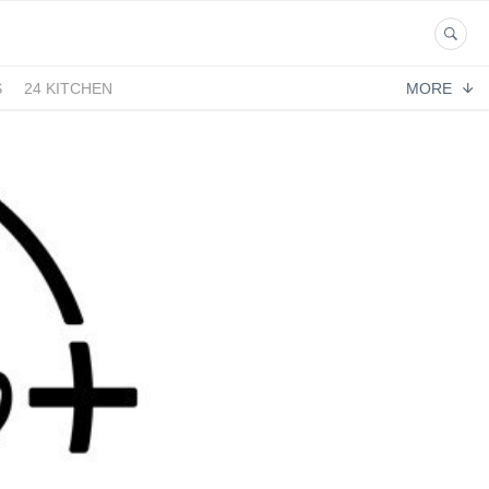
S
24 KITCHEN
MORE