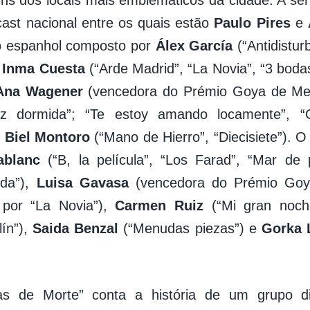
uns dos locais mais emblemáticos da cidade. A séri
ast nacional entre os quais estão
Paulo Pires
e
o espanhol composto por
Álex García
(“Antidisturb
,
Inma Cuesta
(“Arde Madrid”, “La Novia”, “3 boda
Ana Wagener
(vencedora do Prémio Goya de Melho
z dormida”; “Te estoy amando locamente”, “Co
e
Biel Montoro
(“Mano de Hierro”, “Diecisiete”). O 
ablanc
(“B, la película”, “Los Farad”, “Mar de p
ida”),
Luisa Gavasa
(vencedora do Prémio Goy
 por “La Novia”),
Carmen Ruiz
(“Mi gran noch
lín”),
Saida Benzal
(“Menudas piezas”) e
Gorka 
iras de Morte” conta a história de um grupo di