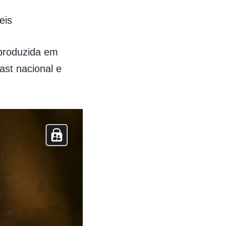
eis
 produzida em
st nacional e