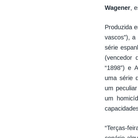
Wagener
, 
Produzida 
vascos”), a 
série espan
(vencedor 
“1898”) e A
uma série d
um peculiar
um homicíd
capacidades
“Terças-fe