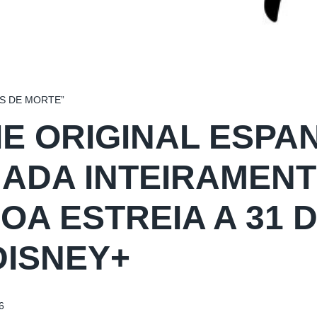
S DE MORTE”
IE ORIGINAL ESPA
MADA INTEIRAMENT
BOA ESTREIA A 31
DISNEY+
6