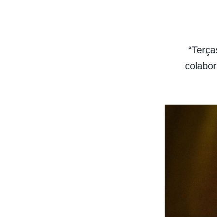
“Terça
colabo