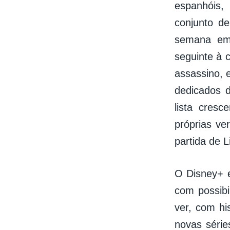
espanhóis,
conjunto d
semana em 
seguinte à 
assassino, 
dedicados 
lista cres
próprias ve
partida de L
O Disney+ e
com possib
ver, com hi
novas série