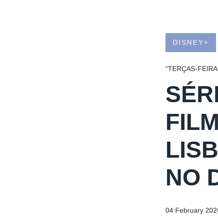
DISNEY+
“TERÇAS-FEIRA
SÉR
FIL
LIS
NO 
04 February 202