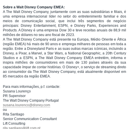
Sobre a Walt Disney Company EMEA:
A The Walt Disney Company, juntamente com as suas subsidiárias e filiais, é
uma empresa internacional líder no setor do entretenimento familiar e dos
meios de comunicação social, que inclui três segmentos de negócio
principais: Disney Entertainment, ESPN, e Disney Parks, Experiences and
Products. A Disney é uma empresa Dow 30 e teve receitas anuais de 88,9 mil
milhões de dólares no seu ano fiscal de 2023.
A The Walt Disney Company está presente na Europa, Médio Oriente e África
(região EMEA) há mais de 90 anos e emprega milhares de pessoas em toda a
região. Entre a Disneyland Paris e as suas outras marcas icónicas, incluindo a
Disney, a Pixar, a Marvel, a Star Wars, a National Geographic, a 20th Century
Studios e a ESPN, a The Walt Disney Company EMEA entretém, informa e
inspira milhões de consumidores em mais de 130 países através da sua
capacidade ímpar de contar histórias. O Disney+, o serviço de streaming direto
ao consumidor da The Walt Disney Company, está atualmente disponível em
85 mercados da região EMEA.
Para mais informações, p.f. contacte:
Susana Lourenço
PR Supervisor
The Walt Disney Company Portugal
susana.lourenco@disney.com
ou
Rita Santiago
Senior Communication Consultant
Lift Consulting
rita.santiago@lift.com.pt