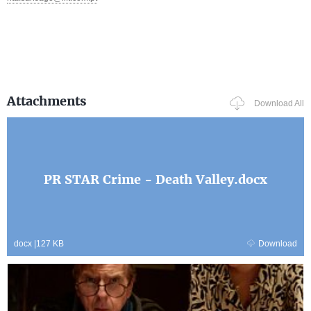
Attachments
Download All
PR STAR Crime - Death Valley.docx
docx
|
127 KB
Download