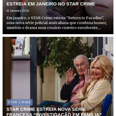
ESTREIA EM JANEIRO NO STAR CRIME
14 January 2026
Em janeiro, o STAR Crime estreia “Return to Paradise”,
uma nova série policial australiana que combina humor,
mistério e drama num cenário costeiro envolvente,
prometendo captar a atenção dos fãs do género.
STAR CRIME
STAR CRIME ESTREIA NOVA SÉRIE
FRANCESA “INVESTIGAÇÃO EM FAMÍLIA”