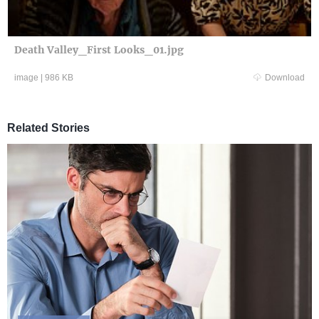
Death Valley_First Looks_01.jpg
image
|
986 KB
Download
Related Stories