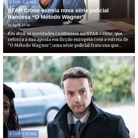
STAR CRIME
STAR Crime estreia nova série policial
francesa “O Método Wagner”
16 April 2026
Em abril as novidades continuam no STAR Crime, que
reforça a sua aposta em ficção europeia com a estreia de
“O Método Wagner”, uma série policial francesa que
chega ao canal no dia 21 de abril, terça-feira, às 22h00,
com emissão todas as terças-feiras à mesma hora.
STAR CRIME