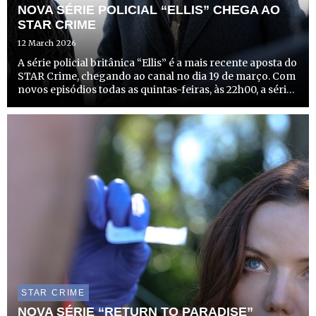
NOVA SÉRIE POLICIAL “ELLIS” CHEGA AO
STAR CRIME
12 March 2026
A série policial britânica “Ellis” é a mais recente aposta do
STAR Crime, chegando ao canal no dia 19 de março. Com
novos episódios todas as quintas-feiras, às 22h00, a série
promete mergulhar os espectadores em investigações
complexas e cheias de suspense no norte de In...
STAR CRIME
NOVA SÉRIE “RETURN TO PARADISE”