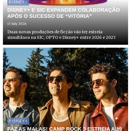
DISNEY+
DISNEY+ E SIC EXPANDEM COLABORAÇÃO
APÓS O SUCESSO DE “VITÓRIA”
13 July 2026
Duas novas produções de ficção vão ter estreia
simultânea na SIC, OPTO e Disney+ entre 2026 e 2027.
DISNEY+
FAZ AS MALAS! CAMP ROCK 3 ESTREIA A 13