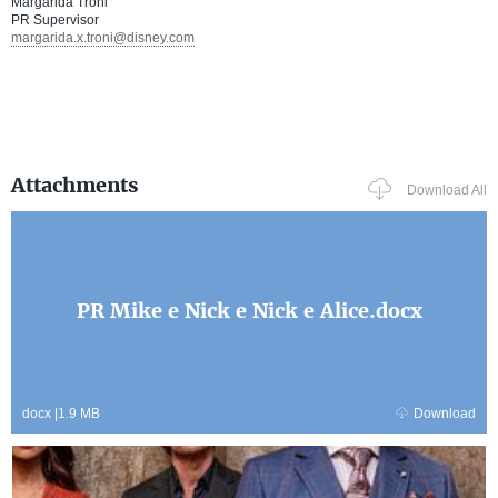
Margarida Troni
PR Supervisor
margarida.x.troni@disney.com
Attachments
Download All
PR Mike e Nick e Nick e Alice.docx
docx
|
1.9 MB
Download