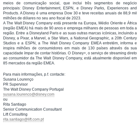
meios de comunicação social, que inclui três segmentos de negócio
principais: Disney Entertainment, ESPN, e Disney Parks, Experiences and
Products. A Disney é uma empresa Dow 30 e teve receitas anuais de 88,9 mil
milhões de dólares no seu ano fiscal de 2023.
A The Walt Disney Company está presente na Europa, Médio Oriente e África
(região EMEA) há mais de 90 anos e emprega milhares de pessoas em toda a
região. Entre a Disneyland Paris e as suas outras marcas icónicas, incluindo a
Disney, a Pixar, a Marvel, a Star Wars, a National Geographic, a 20th Century
Studios e a ESPN, a The Walt Disney Company EMEA entretém, informa e
inspira milhões de consumidores em mais de 130 países através da sua
capacidade ímpar de contar histórias. O Disney+, o serviço de streaming direto
ao consumidor da The Walt Disney Company, está atualmente disponível em
85 mercados da região EMEA.
Para mais informações, p.f. contacte:
Susana Lourenço
PR Supervisor
The Walt Disney Company Portugal
susana.lourenco@disney.com
ou
Rita Santiago
Senior Communication Consultant
Lift Consulting
rita.santiago@lift.com.pt