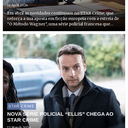
16 April 2026
Em abril as novidades continuam no STAR Crime, que
reforça a sua aposta em ficção europeia com a estreia de
“O Método Wagner”, uma série policial francesa que
chega ao canal no dia 21 de abril, terça-feira, às 22h00,
com emissão todas as terças-feiras à mesma hora.
STAR CRIME
NOVA SÉRIE POLICIAL “ELLIS” CHEGA AO
STAR CRIME
12 March 2026