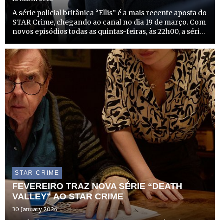
A série policial britânica “Ellis” é a mais recente aposta do
STAR Crime, chegando ao canal no dia 19 de março. Com
novos episódios todas as quintas-feiras, às 22h00, a série
promete mergulhar os espectadores em investigações
complexas e cheias de suspense no norte de In...
STAR CRIME
FEVEREIRO TRAZ NOVA SÉRIE “DEATH
VALLEY” AO STAR CRIME
30 January 2026