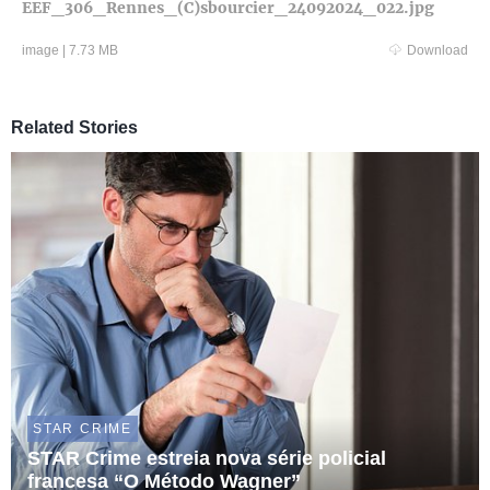
EEF_306_Rennes_(C)sbourcier_24092024_022.jpg
image
|
7.73 MB
Download
Related Stories
STAR CRIME
STAR Crime estreia nova série policial
francesa “O Método Wagner”