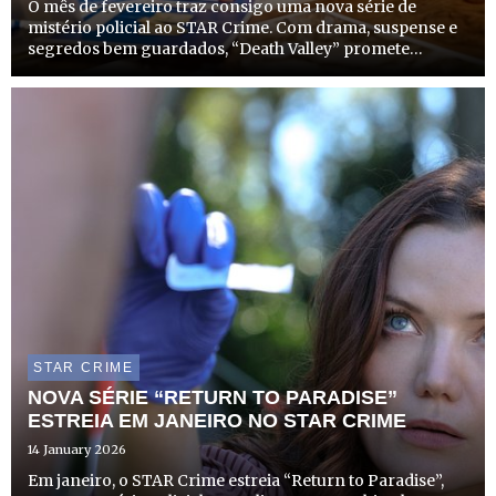
O mês de fevereiro traz consigo uma nova série de
mistério policial ao STAR Crime. Com drama, suspense e
segredos bem guardados, “Death Valley” promete
envolver os telespectadores com investigações
complexas numa pequena comunidade rural do País de
Gales.
STAR CRIME
NOVA SÉRIE “RETURN TO PARADISE”
ESTREIA EM JANEIRO NO STAR CRIME
14 January 2026
Em janeiro, o STAR Crime estreia “Return to Paradise”,