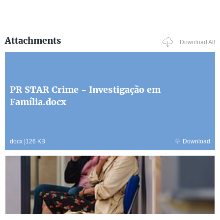
Attachments
Download All
PR STAR Crime - Investigação em
Família.docx
docx
|
126 KB
Download