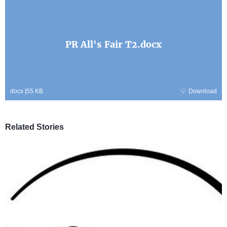
PR All's Fair T2.docx
docx
|
55 KB
Download
Related Stories