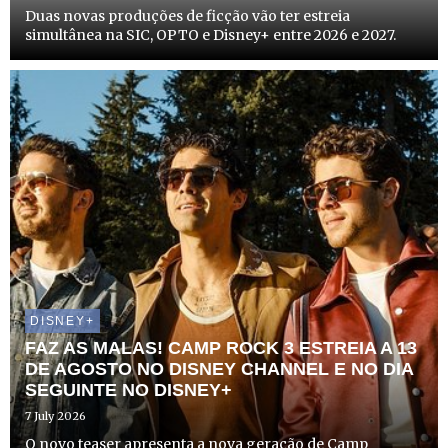
Duas novas produções de ficção vão ter estreia
simultânea na SIC, OPTO e Disney+ entre 2026 e 2027.
DISNEY+
FAZ AS MALAS! CAMP ROCK 3 ESTREIA A 13
DE AGOSTO NO DISNEY CHANNEL E NO DIA
SEGUINTE NO DISNEY+
7 July 2026
O novo teaser apresenta a nova geração de Camp