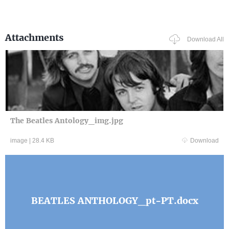
Attachments
Download All
The Beatles Antology_img.jpg
image
|
28.4 KB
Download
BEATLES ANTHOLOGY_pt-PT.docx