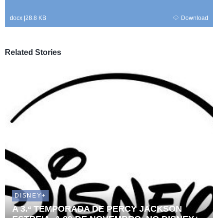
docx
|
28.8 KB
Download
Related Stories
DISNEY+
A 3.ª TEMPORADA DE PERCY JACKSON