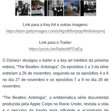
Link para a Key Art e outras imagens:
https://dam.gettyimages.com/s/4gs986mpqq4fm6sknpnvj
Link para o Trailer:
https://youtu.be/0qdeddPDqEg
O Disney+ divulgou o
trailer
e a
key art
inéditos da próxima
estreia, “The Beatles: Antologia”. Os episódios 1 a 3 da série
estreiam a 26 de novembro, seguindo-se os episódios 4 a 6
no dia 27 de novembro e os episódios 7 a 9 no dia 28 de
novembro.
“The Beatles: Antologia”, a emblemática série documental
produzida pela Apple Corps no Reino Unido, revisita a vida
e o percurso da banda mais influente e acarinhada de