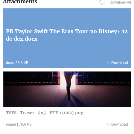
Attachments
Download All
PR Taylor Swift The Eras Tour no Disney+ 12
de dez.docx
docx
|
38.8 KB
Download
TSFS_Teaser_4x5_PTE 1 (002).png
image
|
76.6 KB
Download