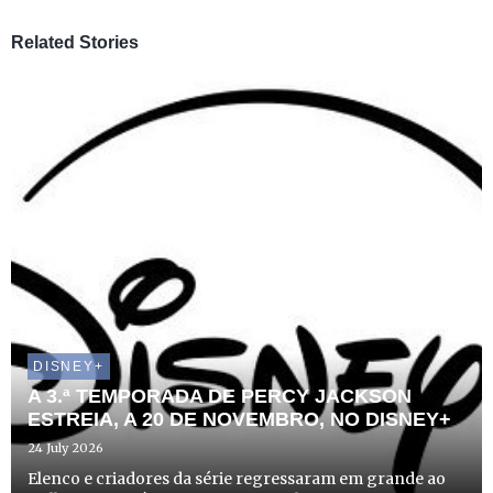
Related Stories
DISNEY+
A 3.ª TEMPORADA DE PERCY JACKSON
ESTREIA, A 20 DE NOVEMBRO, NO DISNEY+
24 July 2026
Elenco e criadores da série regressaram em grande ao