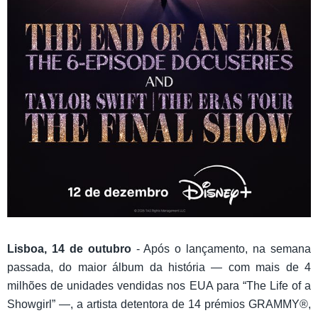
Lisboa, 14 de outubro
- Após o lançamento, na semana
passada, do maior álbum da história — com mais de 4
milhões de unidades vendidas nos EUA para “The Life of a
Showgirl” —, a artista detentora de 14 prémios GRAMMY®,