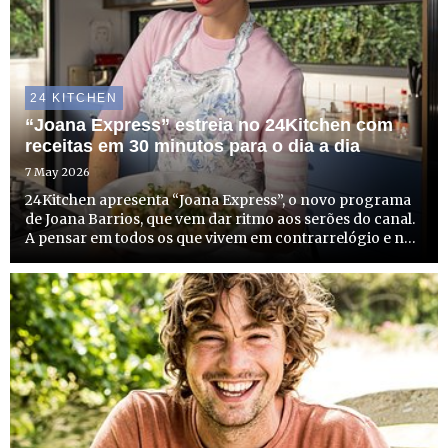
24 KITCHEN
“Joana Express” estreia no 24Kitchen com
receitas em 30 minutos para o dia a dia
7 May 2026
24Kitchen apresenta “Joana Express”, o novo programa
de Joana Barrios, que vem dar ritmo aos serões do canal.
A pensar em todos os que vivem em contrarrelógio e não
têm tempo a perder, mas que não abdicam de sabor,
criatividade e estilo à mesa, o programa é um aliado de ...