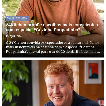
24 KITCHEN
24Kitchen propõe escolhas mais conscientes
com especial “Cozinha Poupadinha”
15 April 2026
O 24Kitchen convida os espectadores a adotarem hábitos
mais sustentáveis na cozinha com o especial “Cozinha
Poupadinha”, que vai para o ar de 20 de abril a 1 de maio.
Com duas novas estreias e episódios especiais de
algumas caras bem conhecidas do canal, o 24Kitchen
dedi...