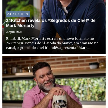
24 KITCHEN
24Kitchen revela os “Segredos de Chef” de
Mark Moriarty
2 April 2026
Em abril, Mark Moriarty estreia um novo formato no
24Kitchen. Depois de “À Moda do Mark”, em emissão no
canal, o premiado chef irlandês apresenta “Mark
Moriarty - Segredos de Chef”, onde desafia os
espectadores a repensar a forma como cozinham em
casa e a criar refeições...