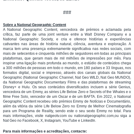
###
Sobre a National Geographic Content
A National Geographic Content, vencedora de prémios e aclamada pela
crítica, faz parte de uma joint venture entre a Walt Disney Company e a
National Geographic Society, e cria e oferece histórias e experiências
cativantes nas áreas de história natural, ciência, aventura e exploração. A
marca tem uma presença extremamente significativa nas redes sociais, com
mais de setecentos e cinquenta milhões de seguidores em todas as principais
plataformas, que geram mais de mil milhões de impressões por mês. Para
inspirar uma ligação mais profunda ao mundo, o estúdio de conteúdos chega
a 300 milhões de pessoas em todo o mundo, em 180 países e 33 línguas, nos
formatos digital, social e impresso, através dos canais globais da National
Geographic (National Geographic Channel, Nat Geo WILD, Nat Geo MUNDO),
da National Geographic Documentary Films e das plataformas de streaming
Disney+ e Hulu. Os seus conteúdos diversificados incluem a série Genius,
vencedora de um Emmy, as séries Life Below Zero e Secrets of the Whales e o
filme Free Solo, vencedor de um Oscar e de um BAFTA. Em 2022, o National
Geographic Content recebeu oito prémios Emmy de Notícias e Documentário,
além da vitória da série Life Below Zero no Emmy de Melhor Cinematografia
para um Programa de Reality, sendo este o seu sexto Emmy no total. Para
mais informações, visite natgeotv.com ou nationalgeographic.com,ou siga a
Nat Geo no Facebook, X, Instagram, YouTube e LinkedIn.
Para mais informações e acreditações, contacte: