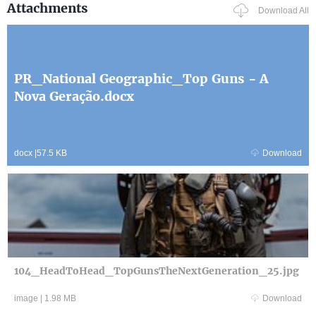
Attachments
Download All
PR_National Geographic_Top Guns - A
Nova Geração.docx
docx
|
57.5 KB
Download
104_HeadToHead_TopGunsTheNextGeneration_25.jpg
image
|
1.98 MB
Download