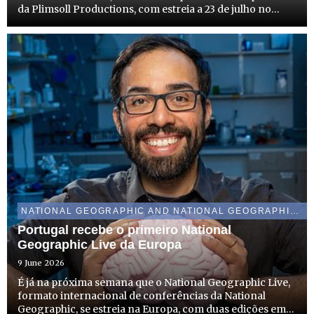
da Plimsoll Productions, com estreia a 23 de julho no
Disney+ e a 27 de julho no canal National Geographic
NATIONAL GEOGRAPHIC AND NATIONAL GEOGRAPHIC WILD
Portugal recebe o primeiro National
Geographic Live da Europa
9 June 2026
É já na próxima semana que o National Geographic Live,
formato internacional de conferências da National
Geographic, se estreia na Europa, com duas edições em