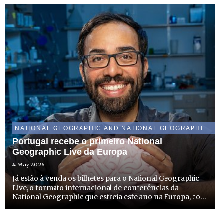
México, Paris, Londres e Nova Iorque
NATIONAL GEOGRAPHIC AND NATIONAL GEOGRAPHIC WILD
Portugal recebe o primeiro National
Geographic Live da Europa
4 May 2026
Já estão à venda os bilhetes para o National Geographic
Live, o formato internacional de conferências da
National Geographic que estreia este ano na Europa, com
uma edição em Lisboa (16 de junho) e outra no Porto (18
de junho). O evento sobre os mistérios da memória traz...