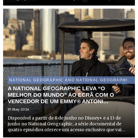
Portugal. A edição em Lisboa tem lugar no dia 16 de
junho, no Museu do Oriente, e a do Porto acontece a 18
de ju...
NATIONAL GEOGRAPHIC AND NATIONAL GEOGRAPHIC WILD
A NATIONAL GEOGRAPHIC LEVA “O
MELHOR DO MUNDO” AO ECRÃ COM O
VENCEDOR DE UM EMMY® ANTONI
POROWSKI, NO MÊS DE JUNHO
19 May 2026
Disponível a partir de 8 de junho no Disney+ e a 13 de
junho no National Geographic, a série documental de
quatro episódios oferece um acesso exclusivo que vai
muito além dos guias turísticos, explorando a Cidade do