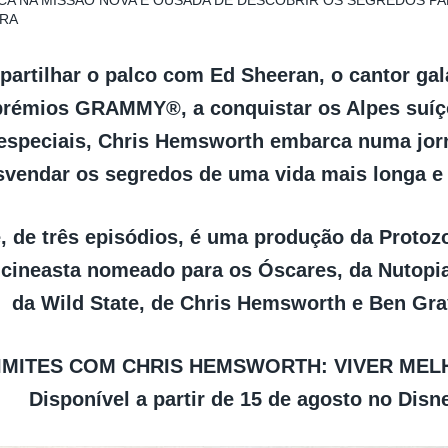
A NA MISSÃO NOVA E OUSADA DE DESCOBRIR OS SEGREDOS PAR
ORA
partilhar o palco com Ed Sheeran, o cantor g
prémios GRAMMY®, a conquistar os Alpes suíço
 especiais, Chris Hemsworth embarca numa jor
svendar os segredos de uma vida mais longa e
e, de três episódios, é uma produção da Protoz
 cineasta nomeado para os Óscares, da Nutopia
da Wild State, de Chris Hemsworth e Ben Gr
LIMITES COM CHRIS HEMSWORTH: VIVER ME
Disponível a partir de 15 de agosto no Disn