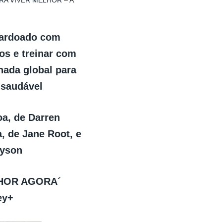
A VIVER MELHOR – A
alardoado com
s e treinar com
nada global para
 saudável
oa, de Darren
, de Jane Root, e
ayson
LHOR AGORA´
ey+