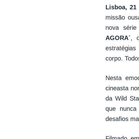
Lisboa, 21
missão ous
nova série
AGORA´
, 
estratégias
corpo. Todo
Nesta emoc
cineasta no
da Wild St
que nunca 
desafios mai
Filmado em