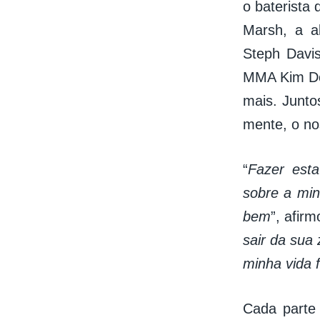
o baterista 
Marsh, a al
Steph Davi
MMA Kim Don
mais. Junto
mente, o no
“
Fazer esta
sobre a minh
bem
”, afir
sair da sua
minha vida 
Cada parte