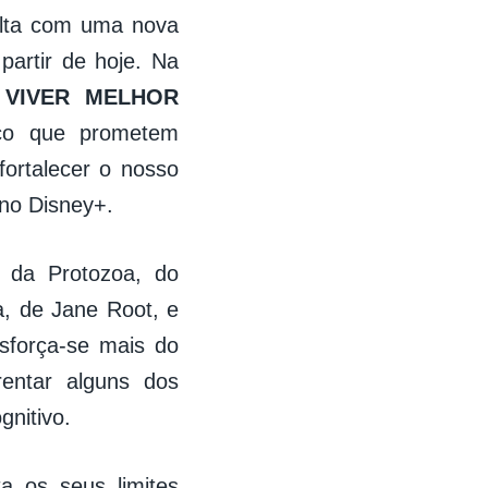
lta com uma nova
artir de hoje. Na
 VIVER MELHOR
sco que prometem
fortalecer o nosso
 no Disney+.
 da Protozoa, do
, de Jane Root, e
sforça-se mais do
entar alguns dos
gnitivo.
a os seus limites