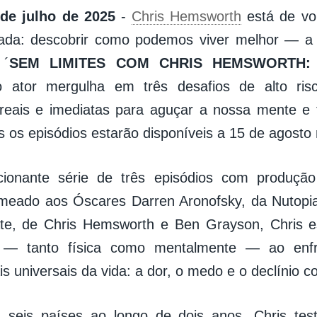
 de julho de 2025
-
Chris Hemsworth
está de vo
ada: descobrir como podemos viver melhor — a p
 ´
SEM LIMITES COM CHRIS HEMSWORTH:
o ator mergulha em três desafios de alto ri
 reais e imediatas para aguçar a nossa mente e 
s os episódios estarão disponíveis a 15 de agosto
ionante série de três episódios com produção
meado aos Óscares Darren Aronofsky, da Nutopia
ate, de Chris Hemsworth e Ben Grayson, Chris e
— tanto física como mentalmente — ao enfr
s universais da vida: a dor, o medo e o declínio co
 seis países ao longo de dois anos, Chris test