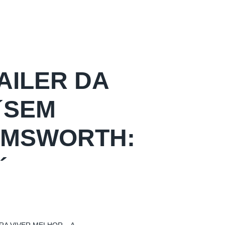
AILER DA
´SEM
HEMSWORTH:
´