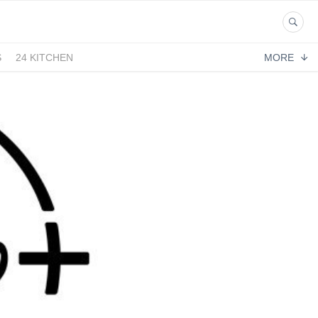
S
24 KITCHEN
MORE