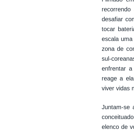
recorrendo
desafiar co
tocar bate
escala uma 
zona de con
sul-corean
enfrentar a
reage a el
viver vidas 
Juntam-se a
conceituad
elenco de vo