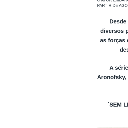
O ATOR EMBARC
PARTIR DE AG
Desde 
diversos 
as forças
de
A séri
Aronofsky,
´SEM 