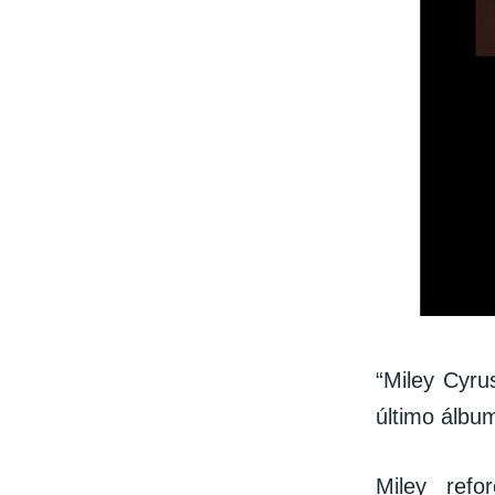
“Miley Cyru
último álbu
Miley ref