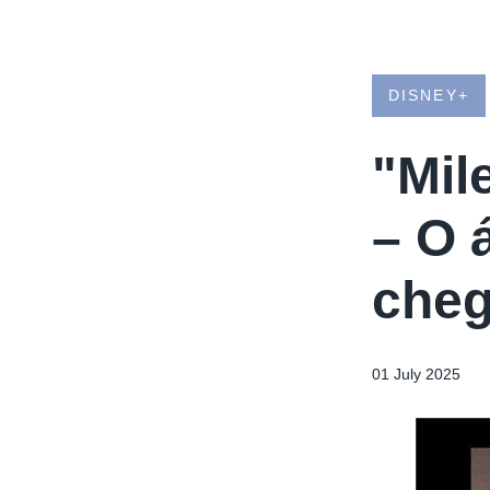
DISNEY+
"Mil
– O 
cheg
01 July 2025