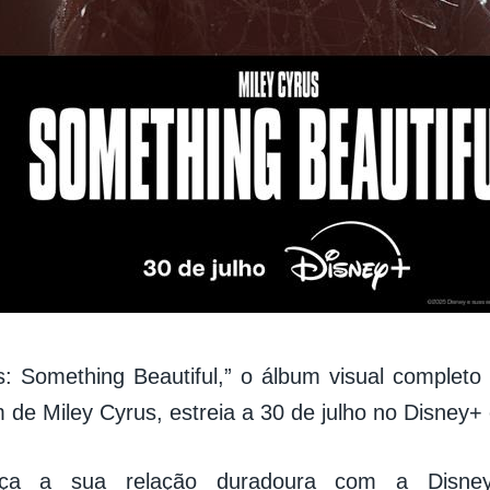
s: Something Beautiful,” o álbum visual comple
m de Miley Cyrus, estreia a 30 de julho no Disney+
orça a sua relação duradoura com a Disney