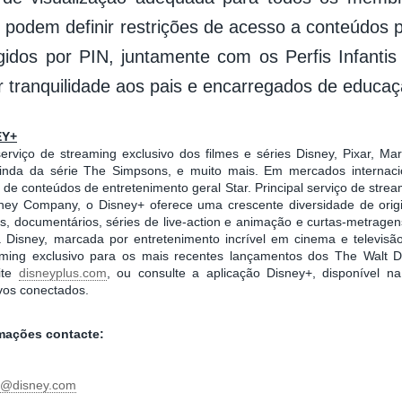
 podem definir restrições de acesso a conteúdos p
egidos por PIN, juntamente com os Perfis Infantis 
r tranquilidade aos pais e encarregados de educaç
EY+
rviço de streaming exclusivo dos filmes e séries Disney, Pixar, Mar
inda da série The Simpsons, e muito mais. Em mercados internacion
e conteúdos de entretenimento geral Star. Principal serviço de strea
ney Company, o Disney+ oferece uma crescente diversidade de origin
, documentários, séries de live-action e animação e curtas-metragen
da Disney, marcada por entretenimento incrível em cinema e televis
aming exclusivo para os mais recentes lançamentos dos The Walt D
site
disneyplus.com
, ou consulte a aplicação Disney+, disponível na
ivos conectados.
rmações contacte:
ni@disney.com