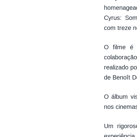
homenagead
Cyrus: Some
com treze n
O filme é
colaboraçã
realizado p
de Benoît D
O álbum vis
nos cinemas
Um rigoros
experiênci