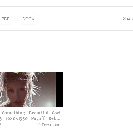
Shar
PDF
DOCX
_Something_Beautiful_Soci
x5_1080x1350_Payoff_Rebr
Date_PT.png
B
Download