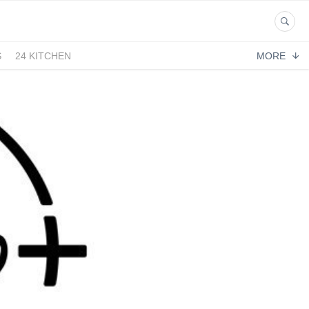
S
24 KITCHEN
MORE