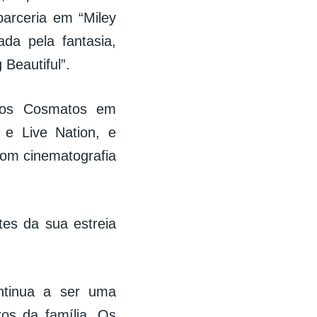
arceria em “Miley
da pela fantasia,
Beautiful”.
anos Cosmatos em
e Live Nation, e
com cinematografia
tes da sua estreia
ntinua a ser uma
os da família. Os