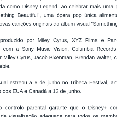
a como Disney Legend, ao celebrar mais uma p
thing Beautiful”, uma ópera pop única alimenta
ovas canções originais do álbum visual “Something 
 produzido por Miley Cyrus, XYZ Films e P
o com a Sony Music Vision, Columbia Records 
or Miley Cyrus, Jacob Bixenman, Brendan Walter, 
ebie.
ual estreou a 6 de junho no Tribeca Festival, an
 dos EUA e Canadá a 12 de junho.
o controlo parental garante que o Disney+ co
a de visualização adequada para todos os membr