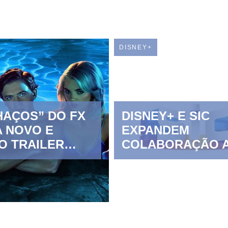
DISNEY+
HAÇOS” DO FX
DISNEY+ E SIC
 NOVO E
EXPANDEM
O TRAILER
COLABORAÇÃO 
DA ESTREIA EM
O SUCESSO DE
IVO NO
“VITÓRIA”
+ A 6 DE
O