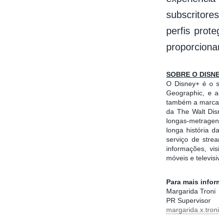
subscritores
perfis prot
proporciona
SOBRE O DISN
O Disney+ é o se
Geographic, e a
também a marca d
da The Walt Dis
longas-metragens
longa história 
serviço de stre
informações, vi
móveis e televis
Para mais info
Margarida Troni
PR Supervisor
margarida.x.tro