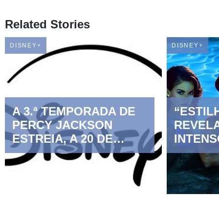
Related Stories
DISNEY+
DISNEY+
A 3.ª TEMPORADA DE
“ESTIL
PERCY JACKSON
REVELA
ESTREIA, A 20 DE
INTENS
NOVEMBRO, NO
ANTES 
DISNEY+
EXCLUS
DISNEY
AGOST