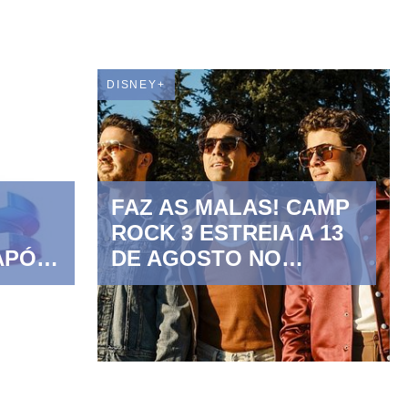
DISNEY+
FAZ AS MALAS! CAMP
ROCK 3 ESTREIA A 13
APÓS
DE AGOSTO NO
DISNEY CHANNEL E
NO DIA SEGUINTE NO
DISNEY+