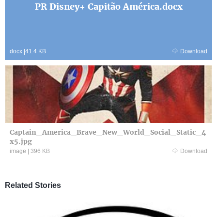
PR Disney+ Capitão América.docx
docx
|
41.4 KB
Download
Captain_America_Brave_New_World_Social_Static_4
x5.jpg
image
|
396 KB
Download
Related Stories