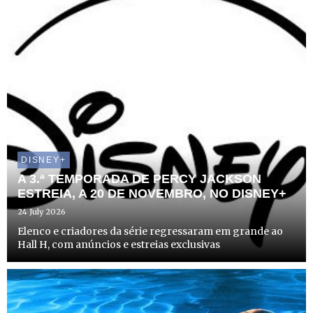
DISNEY+
A 3.ª TEMPORADA DE PERCY JACKSON
ESTREIA, A 20 DE NOVEMBRO, NO DISNEY+
24 July 2026
Elenco e criadores da série regressaram em grande ao
Hall H, com anúncios e estreias exclusivas