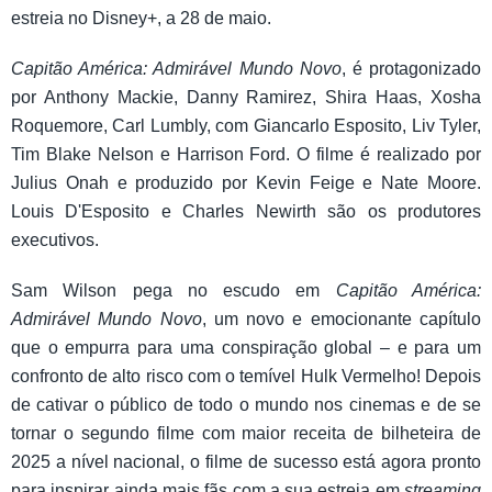
estreia no Disney+, a 28 de maio.
Capitão América: Admirável Mundo Novo
, é protagonizado
por Anthony Mackie, Danny Ramirez, Shira Haas, Xosha
Roquemore, Carl Lumbly, com Giancarlo Esposito, Liv Tyler,
Tim Blake Nelson e Harrison Ford. O filme é realizado por
Julius Onah e produzido por Kevin Feige e Nate Moore.
Louis D'Esposito e Charles Newirth são os produtores
executivos.
Sam Wilson pega no escudo em
Capitão América:
Admirável Mundo Novo
, um novo e emocionante capítulo
que o empurra para uma conspiração global – e para um
confronto de alto risco com o temível Hulk Vermelho! Depois
de cativar o público de todo o mundo nos cinemas e de se
tornar o segundo filme com maior receita de bilheteira de
2025 a nível nacional, o filme de sucesso está agora pronto
para inspirar ainda mais fãs com a sua estreia em
streaming